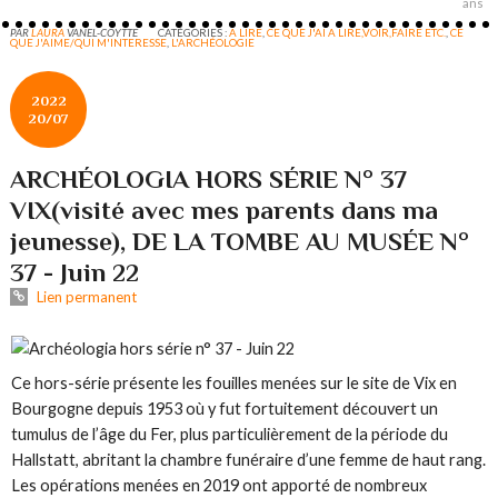
ans
PAR
LAURA
VANEL-COYTTE
CATÉGORIES :
A LIRE
,
CE QUE J'AI A LIRE,VOIR,FAIRE ETC.
,
CE
QUE J'AIME/QUI M'INTERESSE
,
L'ARCHÉOLOGIE
2022
20/07
ARCHÉOLOGIA HORS SÉRIE N° 37
VIX(visité avec mes parents dans ma
jeunesse), DE LA TOMBE AU MUSÉE N°
37 - Juin 22
Lien permanent
Ce hors-série présente les fouilles menées sur le site de Vix en
Bourgogne depuis 1953 où y fut fortuitement découvert un
tumulus de l’âge du Fer, plus particulièrement de la période du
Hallstatt, abritant la chambre funéraire d’une femme de haut rang.
Les opérations menées en 2019 ont apporté de nombreux