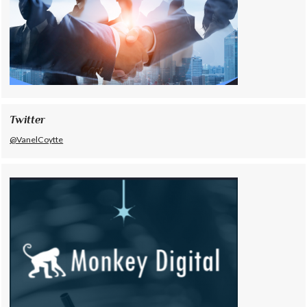
Twitter
@VanelCoytte