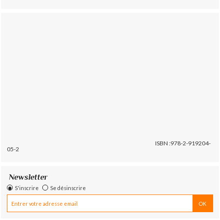
ISBN :978-2-919204-
05-2
Newsletter
S'inscrire
Se désinscrire