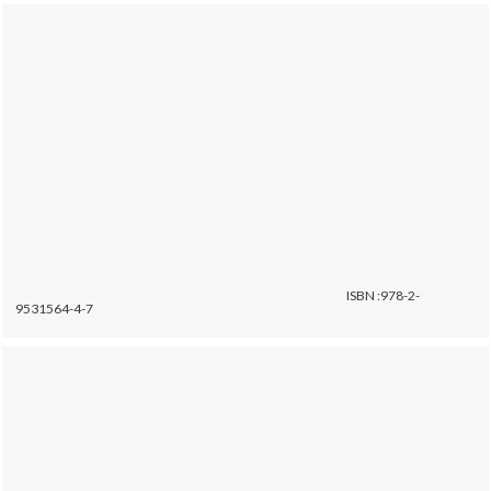
ISBN :978-2-
9531564-4-7