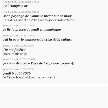
vendredi 07
août 2026
07h12
Le Triangle d'or
vendredi 07
août 2026
00h56
Mon paysage de Cannelle inédit sur ce blog:...
On a dit à Cannelle qu'elle avait toujours eu du volume...
jeudi 06
août 2026
21h45
Je lis la presse du jeudi en numérique
jeudi 06
août 2026
21h33
J'ai lu pour le concours: la crise de la culture
jeudi 06
août 2026
21h29
De ma fenêtre
mardi matin 6h45
jeudi 06
août 2026
20h50
Je viens de lire:Le Pays de Craponne... à pied®...
jeudi 06
août 2026
17h58
Jeudi 6 août 2026
lu 3 livres hier dont 2 pour le concours 1...