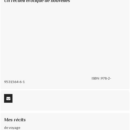
Un recueil érotique de nouvelles
ISBN :978-2-
9531564-6-1
Mes récits
de voyage