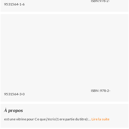
ISBN:978-2-
9531564-1-6
ISBN :978-2-
9531564-3-0
À propos
est une vitrine pour Ce que j'écris(1 ere partie du titre):...
Lire la suite