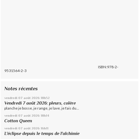
ISBN:978-2-
9531564-2-3
Notes récentes
vendredi 07
août 2026
18h52
Vendredi 7 août 2026: pleurs, colère
planche je bosse, je range, je lave, je fais du...
vendredi 07
août 2026
18h14
Cotton Queen
vendredi 07
août 2026
16h11
L'éclipse depuis le temps de l'alchimie