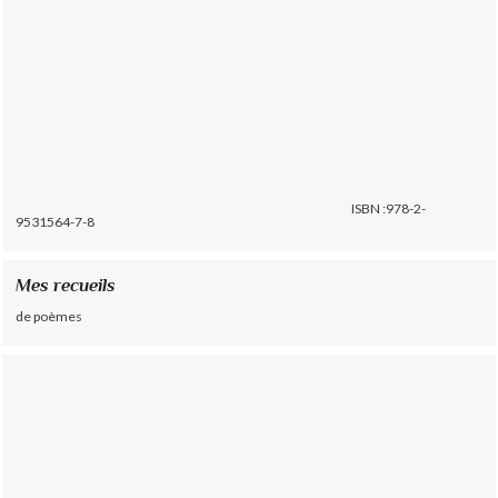
ISBN :978-2-
9531564-7-8
Mes recueils
de poèmes