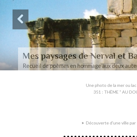
Des paysages de Baudel
Mon mémoire de maîtrise
Une photo de la mer ou lac
351 : THÈME " AU DO
Découverte d'une ville par 