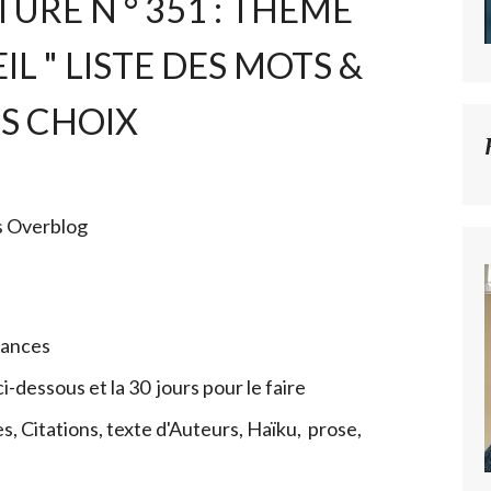
TURE N ° 351 : THÈME
IL " LISTE DES MOTS &
S CHOIX
s Overblog
acances
ci-dessous et la 30 jours pour le faire
s, Citations, texte d'Auteurs, Haïku, prose,