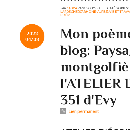
PAR
LAURA
VANEL-COYTTE
CATÉGORIES :
L'ARDÈCHE(07,RHÔNE-ALPES):VIE ET TRAVA
POÈMES
Mon poème 
2022
04/08
blog: Pays
montgolfiè
l'ATELIER 
351 d'Evy
Lien permanent