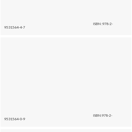
ISBN :978-2-
9531564-4-7
ISBN:978-2-
9531564-0-9