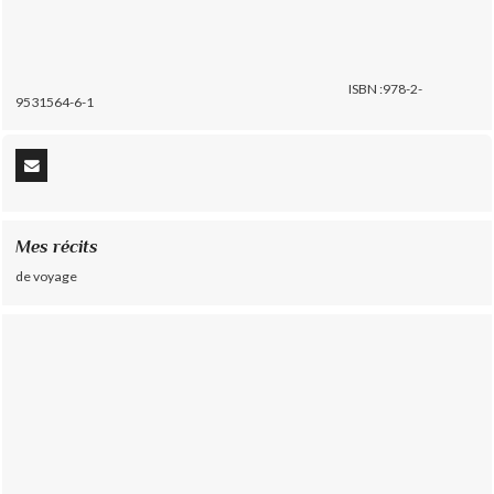
ISBN :978-2-
9531564-6-1
Mes récits
de voyage