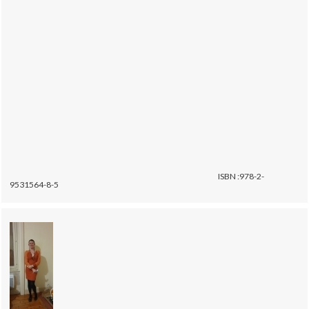
ISBN :978-2-
9531564-8-5