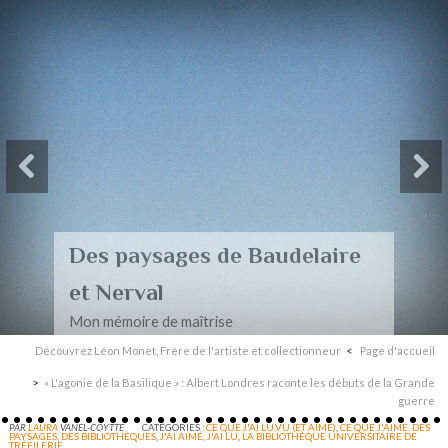
Des paysages de Baudelaire
et Nerval
Mon mémoire de maîtrise
Découvrez Léon Monet, Frère de l'artiste et collectionneur
Page d'accueil
« L'agonie de la Basilique » : Albert Londres raconte les débuts de la Grande
guerre
PAR
LAURA
VANEL-COYTTE
CATÉGORIES :
CE QUE J'AI LU,VU (ET AIMÉ)
,
CE QUE J'AIME. DES
PAYSAGES
,
DES BIBLIOTHÈQUES
,
J'AI AIMÉ
,
J'AI LU
,
LA BIBLIOTHÈQUE UNIVERSITAIRE DE
TRÉFILERIE