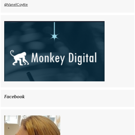
@VanelCoytte
Facebook