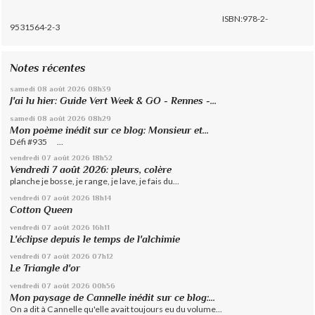
ISBN:978-2-
9531564-2-3
Notes récentes
samedi 08
août 2026
08h39
J'ai lu hier: Guide Vert Week & GO - Rennes -...
samedi 08
août 2026
08h29
Mon poème inédit sur ce blog: Monsieur et...
Défi #935 ...
vendredi 07
août 2026
18h52
Vendredi 7 août 2026: pleurs, colère
planche je bosse, je range, je lave, je fais du...
vendredi 07
août 2026
18h14
Cotton Queen
vendredi 07
août 2026
16h11
L'éclipse depuis le temps de l'alchimie
vendredi 07
août 2026
07h12
Le Triangle d'or
vendredi 07
août 2026
00h56
Mon paysage de Cannelle inédit sur ce blog:...
On a dit à Cannelle qu'elle avait toujours eu du volume...