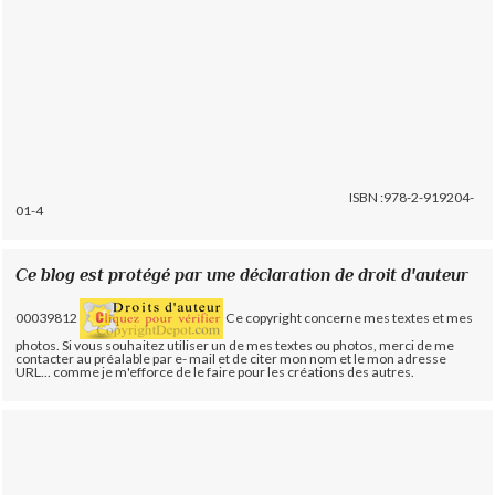
ISBN :978-2-919204-
01-4
Ce blog est protégé par une déclaration de droit d'auteur
00039812
Ce copyright concerne mes textes et mes
photos. Si vous souhaitez utiliser un de mes textes ou photos, merci de me
contacter au préalable par e- mail et de citer mon nom et le mon adresse
URL... comme je m'efforce de le faire pour les créations des autres.