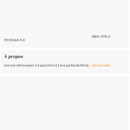
ISBN :978-2-
9531564-3-0
À propos
est une vitrine pour Ce que j'écris(1 ere partie du titre):...
Lire la suite