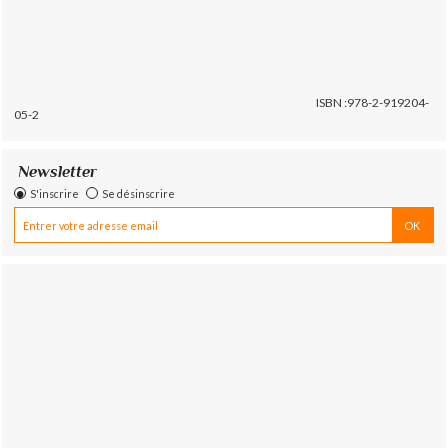
ISBN :978-2-919204-
05-2
Newsletter
S'inscrire
Se désinscrire