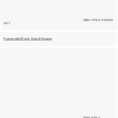
ISBN : 978-2-919204-
00-7
France-ADOT.org - Don d'Organe
ISBN :978-2-