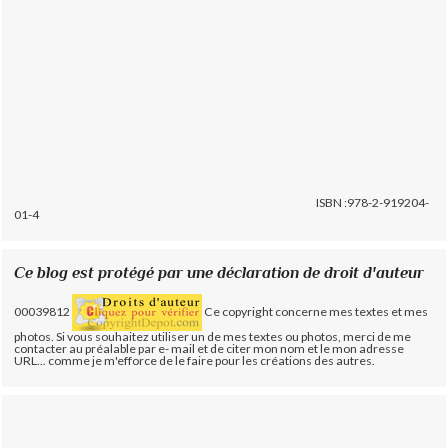
ISBN :978-2-919204-
01-4
Ce blog est protégé par une déclaration de droit d'auteur
00039812
Ce copyright concerne mes textes et mes
photos. Si vous souhaitez utiliser un de mes textes ou photos, merci de me
contacter au préalable par e- mail et de citer mon nom et le mon adresse
URL... comme je m'efforce de le faire pour les créations des autres.