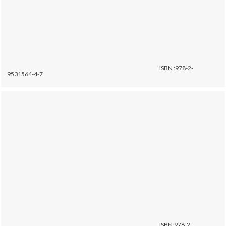
ISBN :978-2-
9531564-4-7
ISBN:978-2-