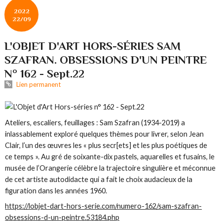
2022
22/09
L'OBJET D'ART HORS-SÉRIES SAM
SZAFRAN. OBSESSIONS D'UN PEINTRE
N° 162 - Sept.22
Lien permanent
Ateliers, escaliers, feuillages : Sam Szafran (1934-2019) a
inlassablement exploré quelques thèmes pour livrer, selon Jean
Clair, l’un des œuvres les « plus secr[ets] et les plus poétiques de
ce temps ». Au gré de soixante-dix pastels, aquarelles et fusains, le
musée de l’Orangerie célèbre la trajectoire singulière et méconnue
de cet artiste autodidacte qui a fait le choix audacieux de la
figuration dans les années 1960.
https://lobjet-dart-hors-serie.com/numero-162/sam-szafran-
obsessions-d-un-peintre.53184.php