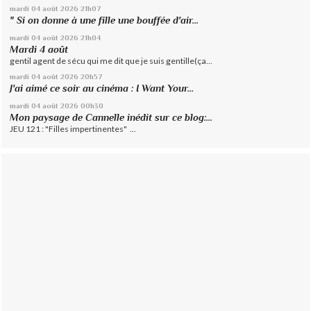
mardi 04
août 2026
21h07
" Si on donne à une fille une bouffée d'air...
mardi 04
août 2026
21h04
Mardi 4 août
gentil agent de sécu qui me dit que je suis gentille(ça...
mardi 04
août 2026
20h57
J'ai aimé ce soir au cinéma : I Want Your...
mardi 04
août 2026
00h30
Mon paysage de Cannelle inédit sur ce blog:...
JEU 121 : "Filles impertinentes" ...