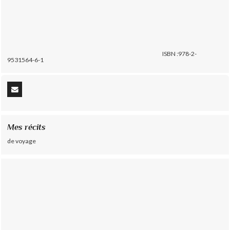
ISBN :978-2-
9531564-6-1
Mes récits
de voyage