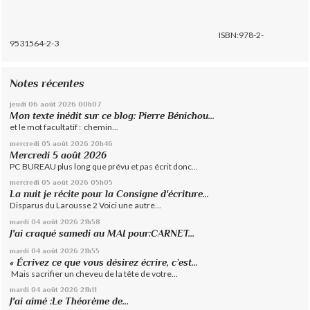
ISBN:978-2-
9531564-2-3
Notes récentes
jeudi 06
août 2026
00h07
Mon texte inédit sur ce blog: Pierre Bénichou...
et le mot facultatif : chemin...
mercredi 05
août 2026
20h46
Mercredi 5 août 2026
PC BUREAU plus long que prévu et pas écrit donc...
mercredi 05
août 2026
05h05
La nuit je récite pour la Consigne d'écriture...
Disparus du Larousse 2 Voici une autre...
mardi 04
août 2026
21h58
J'ai craqué samedi au MAI pour:CARNET...
mardi 04
août 2026
21h55
« Écrivez ce que vous désirez écrire, c’est...
Mais sacrifier un cheveu de la tête de votre...
mardi 04
août 2026
21h11
J'ai aimé :Le Théorème de...