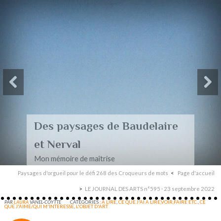
Des paysages de Baudelaire
et Nerval
Mon mémoire de maîtrise
Paysages d'orgueil pour le défi 268 des Croqueurs de mots
Page d'accueil
LE JOURNAL DES ARTS n°595 · 23 septembre 2022
PAR
LAURA
VANEL-COYTTE
CATÉGORIES :
A LIRE
,
CE QUE J'AI A LIRE,VOIR,FAIRE ETC.
,
CE
QUE J'AIME/QUI M'INTERESSE
,
L'OBJET D'ART