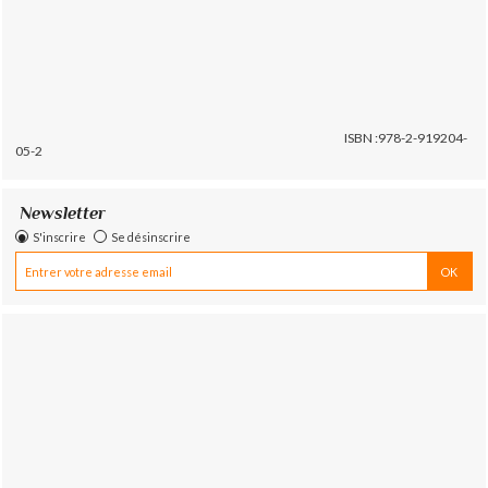
ISBN :978-2-919204-
05-2
Newsletter
S'inscrire
Se désinscrire