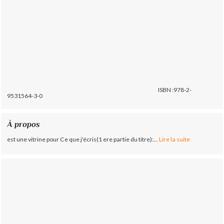
ISBN :978-2-
9531564-3-0
À propos
est une vitrine pour Ce que j'écris(1 ere partie du titre):...
Lire la suite