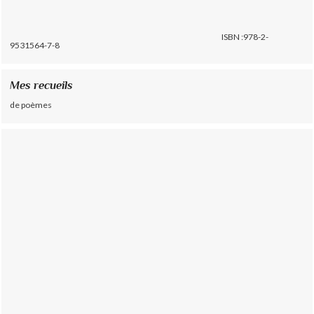
ISBN :978-2-
9531564-7-8
Mes recueils
de poèmes