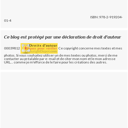
ISBN :978-2-919204-
01-4
Ce blog est protégé par une déclaration de droit d'auteur
00039812
Ce copyright concerne mes textes et mes
photos. Si vous souhaitez utiliser un de mes textes ou photos, merci de me
contacter au préalable par e- mail et de citer mon nom et le mon adresse
URL... comme je m'efforce de le faire pour les créations des autres.