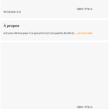
ISBN :978-2-
9531564-3-0
À propos
est une vitrine pour Ce que j'écris(1 ere partie du titre):...
Lire la suite
ISBN :978-2-