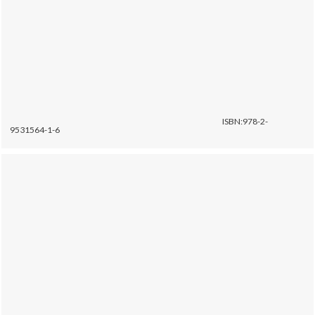
ISBN:978-2-
9531564-1-6