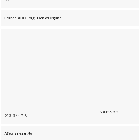
France-ADOT.org - Don d'Organe
ISBN :978-2-
9531564-7-8
Mes recueils