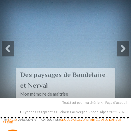
Des paysages de Baudelaire
et Nerval
Mon mémoire de maîtrise
Tout, tout pour ma chérie
Page d'accueil
Lycéens et apprentis au cinéma Auvergne-Rhône-Alpes 2022-2023.
PAR
LAURA
VANEL-COYTTE
CATÉGORIES :
CE QUE J'AI LU,VU (ET AIMÉ)
,
J'AI LU DANS LA
PRESSE