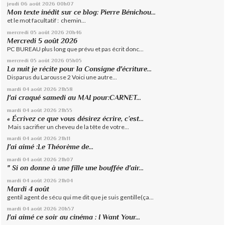
jeudi 06
août 2026
00h07
Mon texte inédit sur ce blog: Pierre Bénichou...
et le mot facultatif : chemin...
mercredi 05
août 2026
20h46
Mercredi 5 août 2026
PC BUREAU plus long que prévu et pas écrit donc...
mercredi 05
août 2026
05h05
La nuit je récite pour la Consigne d'écriture...
Disparus du Larousse 2 Voici une autre...
mardi 04
août 2026
21h58
J'ai craqué samedi au MAI pour:CARNET...
mardi 04
août 2026
21h55
« Écrivez ce que vous désirez écrire, c’est...
Mais sacrifier un cheveu de la tête de votre...
mardi 04
août 2026
21h11
J'ai aimé :Le Théorème de...
mardi 04
août 2026
21h07
" Si on donne à une fille une bouffée d'air...
mardi 04
août 2026
21h04
Mardi 4 août
gentil agent de sécu qui me dit que je suis gentille(ça...
mardi 04
août 2026
20h57
J'ai aimé ce soir au cinéma : I Want Your...