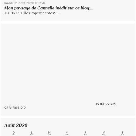
mardi 04
août 2026
00h30
Mon paysage de Cannelle inédit sur ce blog:...
JEU 121 : "Filles impertinentes" ...
ISBN :978-2-
9531564-9-2
Août 2026
D
L
M
M
J
V
S