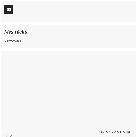
Mes récits
de voyage
ISBN :978-2-919204-
05-2