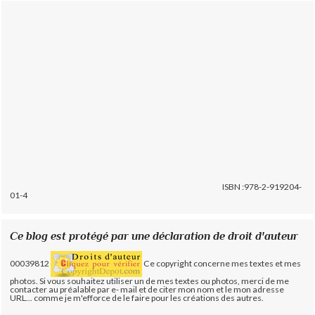
ISBN :978-2-919204-
01-4
Ce blog est protégé par une déclaration de droit d'auteur
00039812
Ce copyright concerne mes textes et mes
photos. Si vous souhaitez utiliser un de mes textes ou photos, merci de me
contacter au préalable par e- mail et de citer mon nom et le mon adresse
URL... comme je m'efforce de le faire pour les créations des autres.