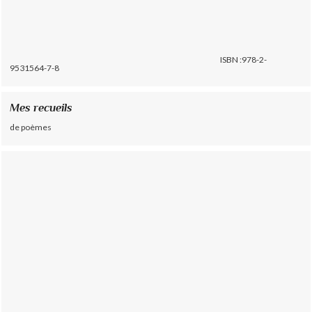
ISBN :978-2-
9531564-7-8
Mes recueils
de poèmes