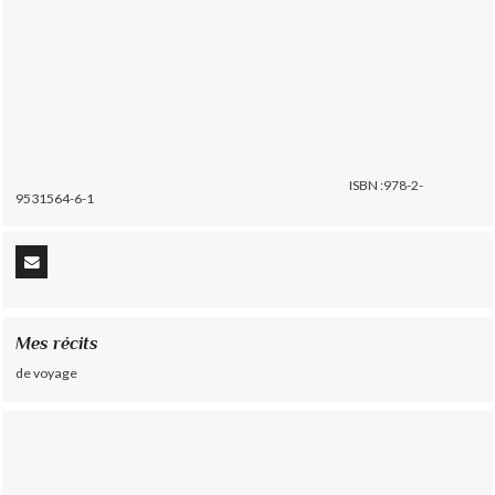
ISBN :978-2-
9531564-6-1
Mes récits
de voyage