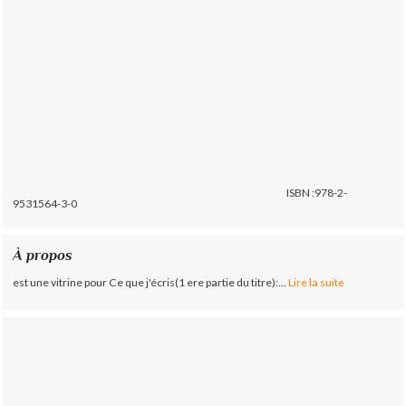
ISBN :978-2-
9531564-3-0
À propos
est une vitrine pour Ce que j'écris(1 ere partie du titre):...
Lire la suite