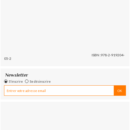
ISBN :978-2-919204-
05-2
Newsletter
S'inscrire
Se désinscrire