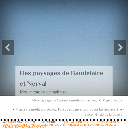
Des paysages de Baudelaire
et Nerval
Mon mémoire de maîtrise
Mon paysage de Cannelle inédit sur ce blog:
Page d'accueil
Mon texte inédit sur ce blog: Paysages d’inventions pour Le mot mystère –
saison 4 – 23 de Lilousoleil
PAR
LAURA
VANEL-COYTTE
CATÉGORIES :
CE QUE J'AI ECRIT ET PUBLIE ET/OU JE VENDS
,
CE
QUE J'AI LU,VU (ET AIMÉ)
,
CE QUE J'AIME/QUI M'INTERESSE
,
FILM
,
J'AI AIMÉ
,
J'AI LU
,
LE
CINÉMA
,
PAYSAGES MAROCAINS.