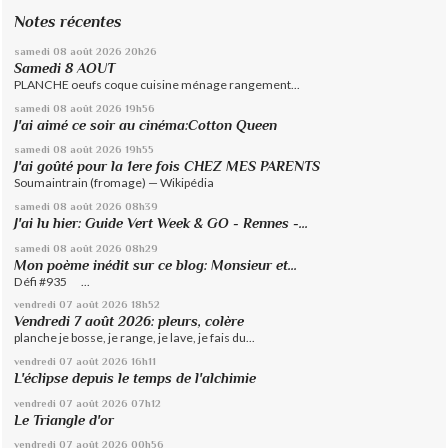
Notes récentes
samedi 08
août 2026
20h26
Samedi 8 AOUT
PLANCHE oeufs coque cuisine ménage rangement...
samedi 08
août 2026
19h56
J'ai aimé ce soir au cinéma:Cotton Queen
samedi 08
août 2026
19h55
J'ai goûté pour la 1ere fois CHEZ MES PARENTS
Soumaintrain (fromage) — Wikipédia
samedi 08
août 2026
08h39
J'ai lu hier: Guide Vert Week & GO - Rennes -...
samedi 08
août 2026
08h29
Mon poème inédit sur ce blog: Monsieur et...
Défi #935 ...
vendredi 07
août 2026
18h52
Vendredi 7 août 2026: pleurs, colère
planche je bosse, je range, je lave, je fais du...
vendredi 07
août 2026
16h11
L'éclipse depuis le temps de l'alchimie
vendredi 07
août 2026
07h12
Le Triangle d'or
vendredi 07
août 2026
00h56