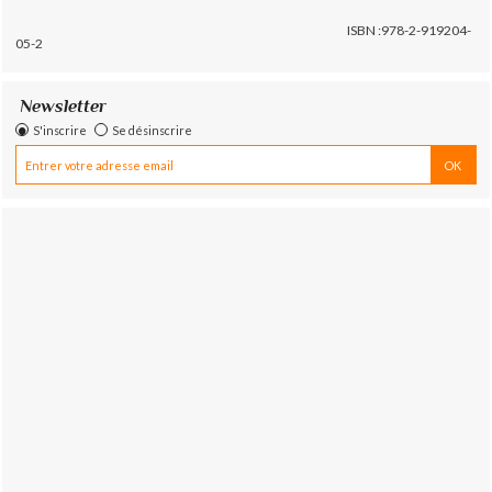
ISBN :978-2-919204-
05-2
Newsletter
S'inscrire
Se désinscrire