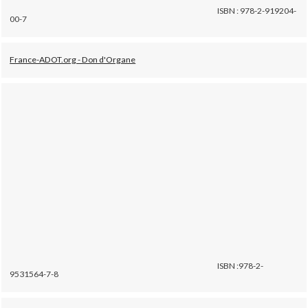
ISBN : 978-2-919204-
00-7
France-ADOT.org - Don d'Organe
ISBN :978-2-
9531564-7-8