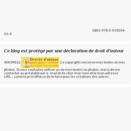
ISBN :978-2-919204-
01-4
Ce blog est protégé par une déclaration de droit d'auteur
00039812
Ce copyright concerne mes textes et mes
photos. Si vous souhaitez utiliser un de mes textes ou photos, merci de me
contacter au préalable par e- mail et de citer mon nom et le mon adresse
URL... comme je m'efforce de le faire pour les créations des autres.