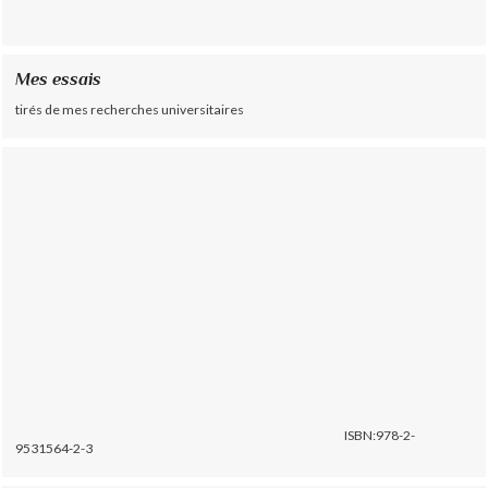
Mes essais
tirés de mes recherches universitaires
ISBN:978-2-
9531564-2-3