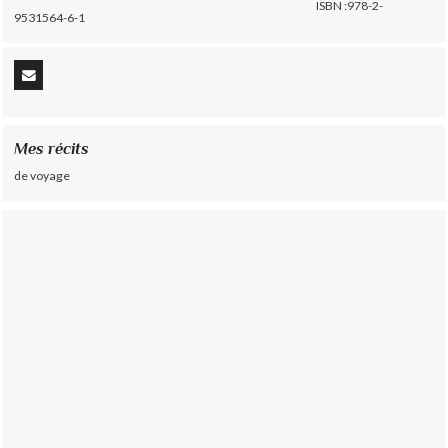
ISBN :978-2-
9531564-6-1
Mes récits
de voyage