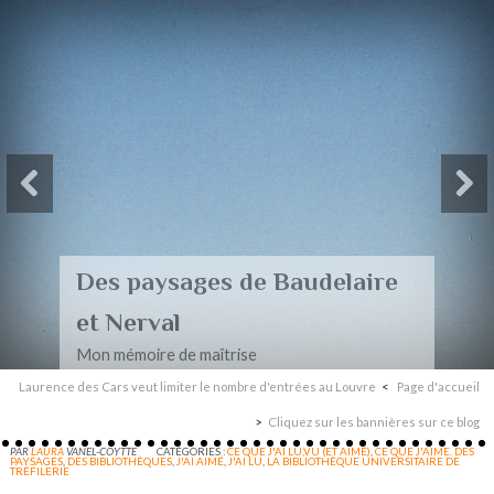
Des paysages de Baudelaire
et Nerval
Mon mémoire de maîtrise
Laurence des Cars veut limiter le nombre d'entrées au Louvre
Page d'accueil
Cliquez sur les bannières sur ce blog
PAR
LAURA
VANEL-COYTTE
CATÉGORIES :
CE QUE J'AI LU,VU (ET AIMÉ)
,
CE QUE J'AIME. DES
PAYSAGES
,
DES BIBLIOTHÈQUES
,
J'AI AIMÉ
,
J'AI LU
,
LA BIBLIOTHÈQUE UNIVERSITAIRE DE
TRÉFILERIE