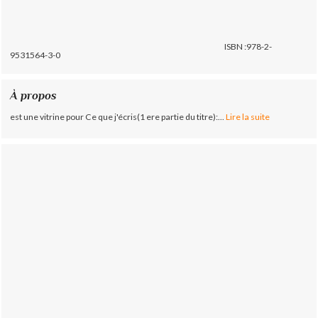
ISBN :978-2-
9531564-3-0
À propos
est une vitrine pour Ce que j'écris(1 ere partie du titre):...
Lire la suite