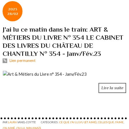
2023
28/02
J'ai lu ce matin dans le train: ART &
MÉTIERS DU LIVRE N° 354 LE CABINET
DES LIVRES DU CHÂTEAU DE
CHANTILLY N° 354 - Janv/Fév.23
Lien permanent
Lire la suite
PAR
LAURA
VANEL-COYTTE
CATÉGORIES :
CE QUE J'AI LU,VU (ET AIMÉ)
,
CELLES QUE J'AIME
,
J'AI AIMÉ
,
J'AI LU
,
NIN ANAÏS