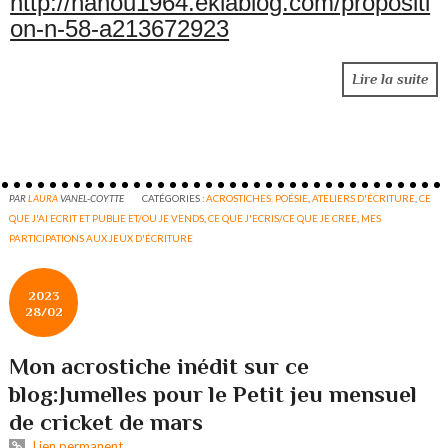
http://nanou1964.eklablog.com/propositi
on-n-58-a213672923
Lire la suite
PAR
LAURA
VANEL-COYTTE
CATÉGORIES :
ACROSTICHES. POÉSIE
,
ATELIERS D'ÉCRITURE
,
CE
QUE J'AI ECRIT ET PUBLIE ET/OU JE VENDS
,
CE QUE J'ECRIS/CE QUE JE CREE
,
MES
PARTICIPATIONS AUX JEUX D'ÉCRITURE
2023
28/02
Mon acrostiche inédit sur ce
blog:Jumelles pour le Petit jeu mensuel
de cricket de mars
Lien permanent