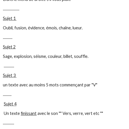
...................
Sujet 1
Oubli, fusion, évidence, émois, chaîne, lueur.
...........
Sujet 2
Sage, explosion, séisme, couleur, billet, souffle.
............
Sujet 3
un texte avec au moins 5 mots commençant par "V"
..........
Sujet 4
Un texte
finissant
avec le son "" Vers, verre, vert etc ""
.............