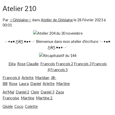
Atelier 210
Par
☆Ghislaine☆
dans
Atelier de Ghislaine
le
28 Février 2023 à
00:01
·٠•●♥ Ƹ̵̡Ӝ̵̨̄Ʒ ♥●•٠·˙ Bienvenue dans mon atelier d'écriture ˙·٠•●♥
Ƹ̵̡Ӝ̵̨̄Ʒ ♥●•٠·˙
Eléa
Rose
Claudie
François
François 2
François 3
François
4
François 5
François 6
Arlette
Maridan
Jill-
Bill
Rose
Laura
Daniel
Arlette
Martine
An'Maï
Daniel 2
Clem
Daniel 3
Zaza
Françoise
Martine
Martine 2
Gisèle
Coco
Colette