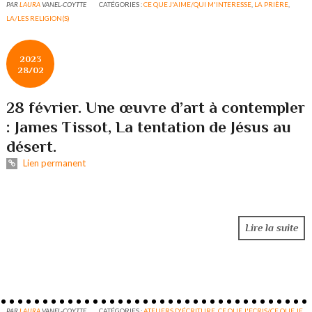
PAR
LAURA
VANEL-COYTTE
CATÉGORIES :
CE QUE J'AIME/QUI M'INTERESSE
,
LA PRIÈRE
,
LA/LES RELIGION(S)
2023
28/02
28 février. Une œuvre d’art à contempler
: James Tissot, La tentation de Jésus au
désert.
Lien permanent
Lire la suite
PAR
LAURA
VANEL-COYTTE
CATÉGORIES :
ATELIERS D'ÉCRITURE
,
CE QUE J'ECRIS/CE QUE JE