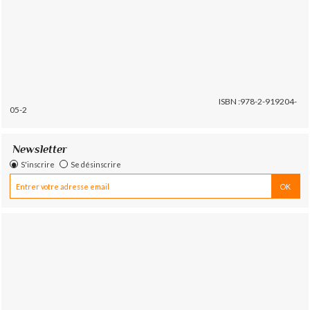
ISBN :978-2-919204-
05-2
Newsletter
S'inscrire
Se désinscrire