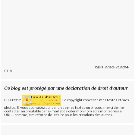
ISBN :978-2-919204-
01-4
Ce blog est protégé par une déclaration de droit d'auteur
00039812
Ce copyright concerne mes textes et mes
photos. Si vous souhaitez utiliser un de mes textes ou photos, merci de me
contacter au préalable par e- mail et de citer mon nom et le mon adresse
URL... comme je m'efforce de le faire pour les créations des autres.