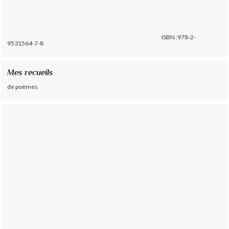
ISBN :978-2-
9531564-7-8
Mes recueils
de poèmes