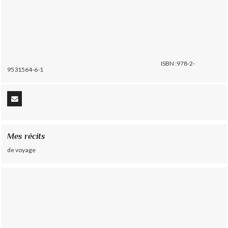
ISBN :978-2-
9531564-6-1
Mes récits
de voyage