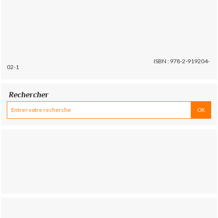
ISBN : 978-2-919204-
02-1
Rechercher