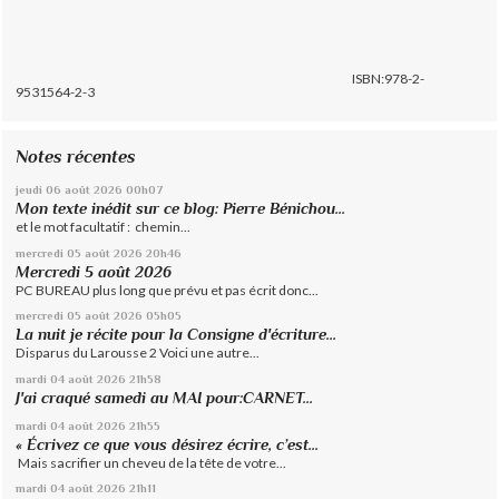
ISBN:978-2-
9531564-2-3
Notes récentes
jeudi 06
août 2026
00h07
Mon texte inédit sur ce blog: Pierre Bénichou...
et le mot facultatif : chemin...
mercredi 05
août 2026
20h46
Mercredi 5 août 2026
PC BUREAU plus long que prévu et pas écrit donc...
mercredi 05
août 2026
05h05
La nuit je récite pour la Consigne d'écriture...
Disparus du Larousse 2 Voici une autre...
mardi 04
août 2026
21h58
J'ai craqué samedi au MAI pour:CARNET...
mardi 04
août 2026
21h55
« Écrivez ce que vous désirez écrire, c’est...
Mais sacrifier un cheveu de la tête de votre...
mardi 04
août 2026
21h11