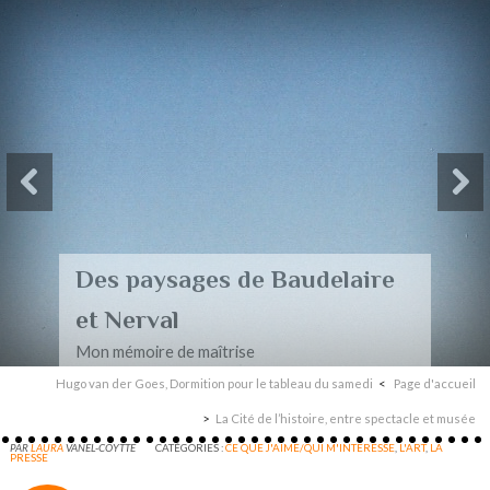
Des paysages de Baudelaire
et Nerval
Mon mémoire de maîtrise
Hugo van der Goes, Dormition pour le tableau du samedi
Page d'accueil
La Cité de l’histoire, entre spectacle et musée
PAR
LAURA
VANEL-COYTTE
CATÉGORIES :
CE QUE J'AIME/QUI M'INTERESSE
,
L'ART
,
LA
PRESSE