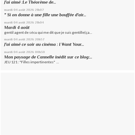
J'ai aimé :Le Théorème de...
mardi 04
août 2026
21h07
" Si on donne à une fille une bouffée d'air...
mardi 04
août 2026
21h04
Mardi 4 août
gentil agent de sécu qui me dit que je suis gentille(ça...
mardi 04
août 2026
20h57
J'ai aimé ce soir au cinéma : I Want Your...
mardi 04
août 2026
00h30
Mon paysage de Cannelle inédit sur ce blog:...
JEU 121 : "Filles impertinentes" ...