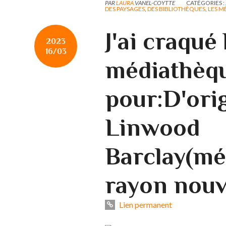
PAR
LAURA
VANEL-COYTTE
CATÉGORIES :
DES PAYSAGES
,
DES BIBLIOTHÈQUES
,
LES M
J'ai craqué 
2023
16/03
médiathèq
pour:D'ori
Linwood
Barclay(mé
rayon nouv
Lien permanent