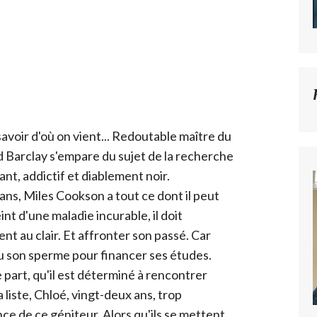
savoir d'où on vient... Redoutable maître du
d Barclay s'empare du sujet de la recherche
nt, addictif et diablement noir.
ans, Miles Cookson a tout ce dont il peut
int d'une maladie incurable, il doit
t au clair. Et affronter son passé. Car
du son sperme pour financer ses études.
part, qu'il est déterminé à rencontrer
 liste, Chloé, vingt-deux ans, trop
ce de ce géniteur. Alors qu'ils se mettent