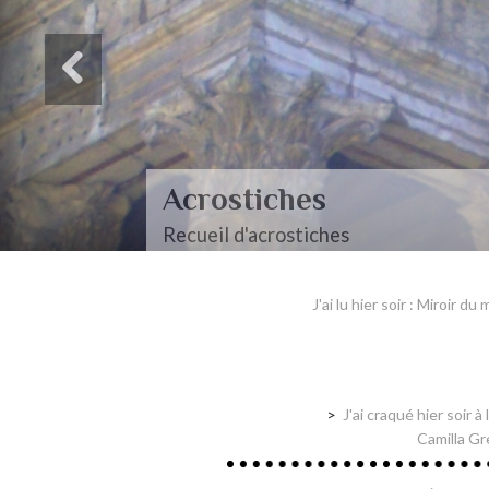
Acrostiches
Recueil d'acrostiches
J'ai lu hier soir : Miroir 
J'ai craqué hier soir 
Camilla G