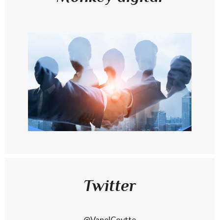
Twitter
@VanelCoytte