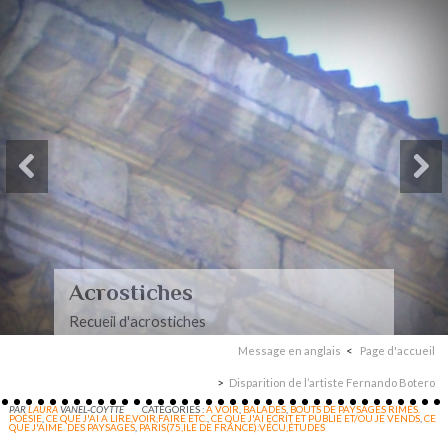
Acrostiches
Recueil d'acrostiches
Message en anglais
Page d'accueil
Disparition de l’artiste Fernando Botero
PAR
LAURA
VANEL-COYTTE
CATÉGORIES :
A VOIR
,
BALADES
,
BOUTS DE PAYSAGES RIMÉS.
POÉSIE
,
CE QUE J'AI A LIRE,VOIR,FAIRE ETC.
,
CE QUE J'AI ECRIT ET PUBLIE ET/OU JE VENDS
,
CE
QUE J'AIME. DES PAYSAGES
,
PARIS(75,ILE DE FRANCE):VÉCU,ÉTUDES