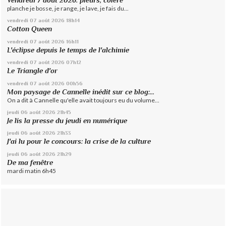
Vendredi 7 août 2026: pleurs, colère
planche je bosse, je range, je lave, je fais du...
vendredi 07
août 2026
18h14
Cotton Queen
vendredi 07
août 2026
16h11
L'éclipse depuis le temps de l'alchimie
vendredi 07
août 2026
07h12
Le Triangle d'or
vendredi 07
août 2026
00h56
Mon paysage de Cannelle inédit sur ce blog:...
On a dit à Cannelle qu'elle avait toujours eu du volume...
jeudi 06
août 2026
21h45
Je lis la presse du jeudi en numérique
jeudi 06
août 2026
21h33
J'ai lu pour le concours: la crise de la culture
jeudi 06
août 2026
21h29
De ma fenêtre
mardi matin 6h45