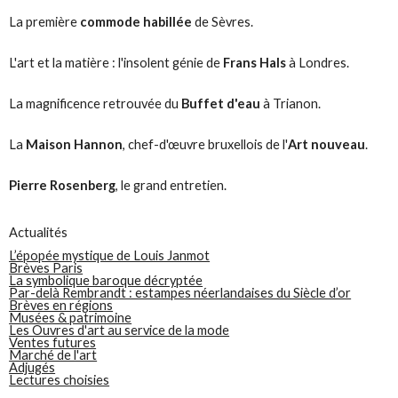
La première
commode habillée
de Sèvres.
L'art et la matière : l'insolent génie de
Frans Hals
à Londres.
La magnificence retrouvée du
Buffet d'eau
à Trianon.
La
Maison Hannon
, chef-d'œuvre bruxellois de l'
Art nouveau
.
Pierre Rosenberg
, le grand entretien.
Actualités
L’épopée mystique de Louis Janmot
Brèves Paris
La symbolique baroque décryptée
Par-delà Rembrandt : estampes néerlandaises du Siècle d’or
Brèves en régions
Musées & patrimoine
Les Ouvres d'art au service de la mode
Ventes futures
Marché de l'art
Adjugés
Lectures choisies