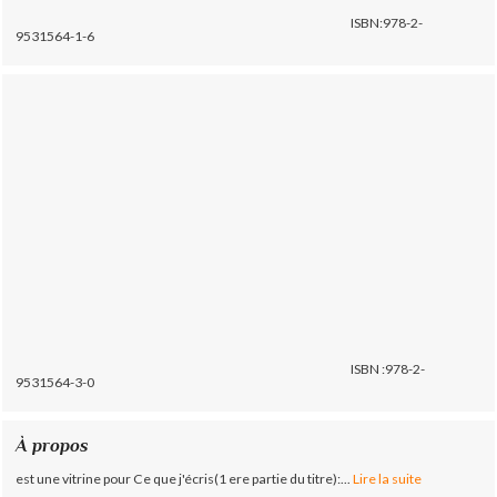
ISBN:978-2-
9531564-1-6
ISBN :978-2-
9531564-3-0
À propos
est une vitrine pour Ce que j'écris(1 ere partie du titre):...
Lire la suite