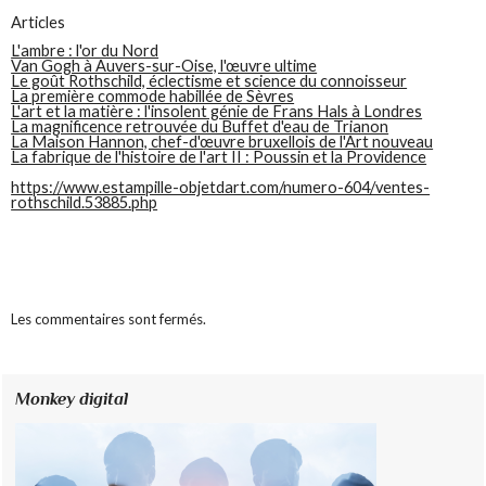
Articles
L'ambre : l'or du Nord
Van Gogh à Auvers-sur-Oise, l'œuvre ultime
Le goût Rothschild, éclectisme et science du connoisseur
La première commode habillée de Sèvres
L'art et la matière : l'insolent génie de Frans Hals à Londres
La magnificence retrouvée du Buffet d'eau de Trianon
La Maison Hannon, chef-d'œuvre bruxellois de l'Art nouveau
La fabrique de l'histoire de l'art II : Poussin et la Providence
https://www.estampille-objetdart.com/numero-604/ventes-
rothschild.53885.php
Les commentaires sont fermés.
Monkey digital