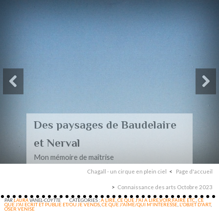
Des paysages de Baudelaire
et Nerval
Mon mémoire de maîtrise
Chagall - un cirque en plein ciel
Page d'accueil
Connaissance des arts Octobre 2023
PAR
LAURA
VANEL-COYTTE
CATÉGORIES :
A LIRE
,
CE QUE J'AI A LIRE,VOIR,FAIRE ETC.
,
CE
QUE J'AI ECRIT ET PUBLIE ET/OU JE VENDS
,
CE QUE J'AIME/QUI M'INTERESSE
,
L'OBJET D'ART
,
OSER VENISE