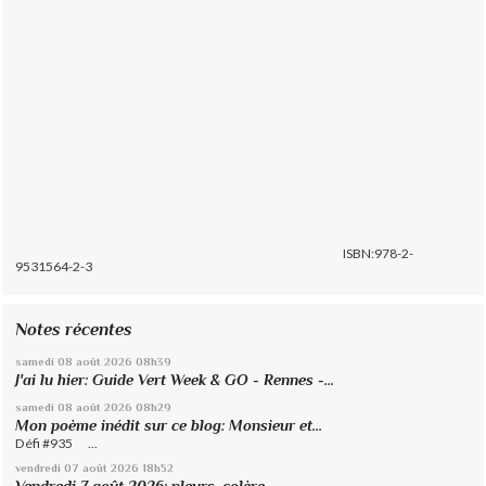
ISBN:978-2-
9531564-2-3
Notes récentes
samedi 08
août 2026
08h39
J'ai lu hier: Guide Vert Week & GO - Rennes -...
samedi 08
août 2026
08h29
Mon poème inédit sur ce blog: Monsieur et...
Défi #935 ...
vendredi 07
août 2026
18h52