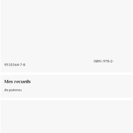
ISBN :978-2-
9531564-7-8
Mes recueils
de poèmes