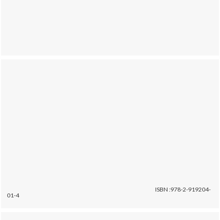
ISBN :978-2-919204-
01-4