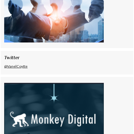
Twitter
@VanelCoytte