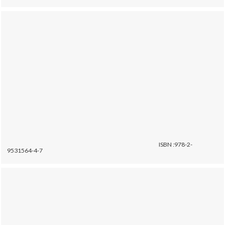
ISBN :978-2-
9531564-4-7