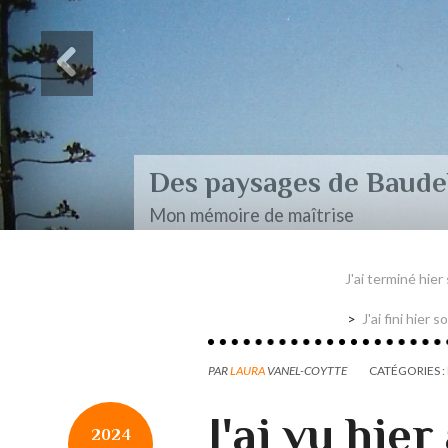
Des paysages de Baudel
Mon mémoire de maîtrise
J'ai terminé hier
J'ai fini hier
PAR
LAURA
VANEL-COYTTE
CATÉGORIES :
J'ai vu hier
2024