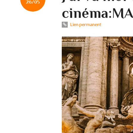
26/05
cinéma:M
Lien permanent