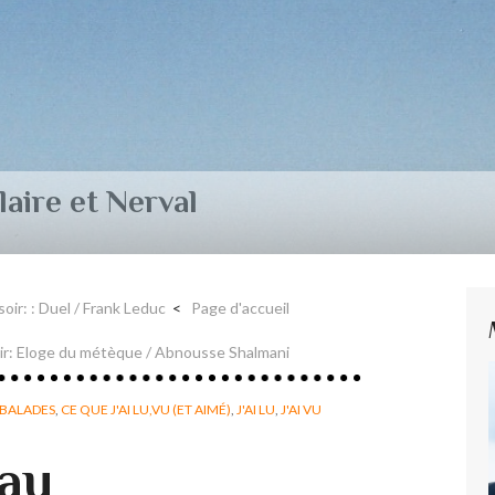
aire et Nerval
 soir: : Duel / Frank Leduc
Page d'accueil
 soir: Eloge du métèque / Abnousse Shalmani
BALADES
,
CE QUE J'AI LU,VU (ET AIMÉ)
,
J'AI LU
,
J'AI VU
 au