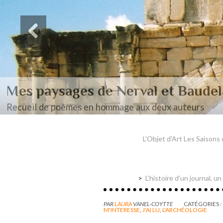
Des paysages de Baudel
Mon mémoire de maîtrise
L'Objet d'Art Les Saisons
L’histoire d’un journal, u
PAR
LAURA
VANEL-COYTTE
CATÉGORIES :
M'INTERESSE
,
J'AI LU
,
L'ARCHÉOLOGIE