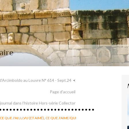
aire et Nerval
 d'Arcimboldo au Louvre N° 614 - Sept.24
Page d'accueil
n journal dans l’histoire Hors-série Collector
CE QUE J'AI LU,VU (ET AIMÉ)
,
CE QUE J'AIME/QUI