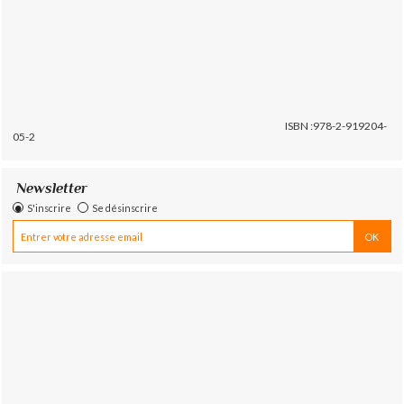
ISBN :978-2-919204-
05-2
Newsletter
S'inscrire
Se désinscrire