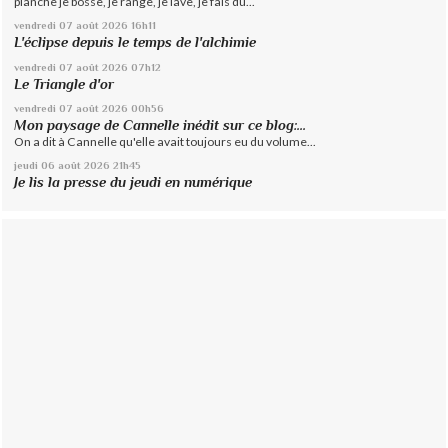
planche je bosse, je range, je lave, je fais du...
vendredi 07
août 2026
16h11
L'éclipse depuis le temps de l'alchimie
vendredi 07
août 2026
07h12
Le Triangle d'or
vendredi 07
août 2026
00h56
Mon paysage de Cannelle inédit sur ce blog:...
On a dit à Cannelle qu'elle avait toujours eu du volume...
jeudi 06
août 2026
21h45
Je lis la presse du jeudi en numérique