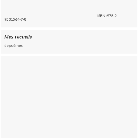
ISBN :978-2-
9531564-7-8
Mes recueils
de poèmes