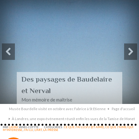
Des paysages de Baudelaire
et Nerval
Mon mémoire de maîtrise
Musée Bourdelle visité en octobre avec Fabrice à St Etienne
Page d'accueil
À Londres, une expo événement réunit enfin les vues de la Tamise de Monet
PAR
LAURA
VANEL-COYTTE
CATÉGORIES :
CE QUE J'AI LU,VU (ET AIMÉ)
,
CE QUE J'AIME/QUI
M'INTERESSE
,
J'AI LU
,
L'ART
,
LA PRESSE