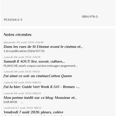
ISBN:978-2-
9531564-2-3
Notes récentes
dimanche 09
août 2026
02h48
Dans les rues de St Etienne avant le cinéma et...
1 ère publication:2026/07/31
samedi 08
août 2026
22h38
Samedi 8 AOUT: lire, savoir, culture,...
PLANCHE oeufs coque cuisine ménage rangement...
samedi 08
août 2026
19h56
J'ai aimé ce soir au cinéma:Cotton Queen
samedi 08
août 2026
08h39
J'ai lu hier: Guide Vert Week & GO - Rennes -...
samedi 08
août 2026
08h29
Mon poème inédit sur ce blog: Monsieur et...
Défi #935 ...
vendredi 07
août 2026
18h52
Vendredi 7 août 2026: pleurs, colère