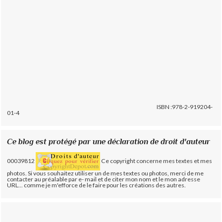
ISBN :978-2-919204-
01-4
Ce blog est protégé par une déclaration de droit d'auteur
00039812
Ce copyright concerne mes textes et mes
photos. Si vous souhaitez utiliser un de mes textes ou photos, merci de me
contacter au préalable par e- mail et de citer mon nom et le mon adresse
URL... comme je m'efforce de le faire pour les créations des autres.