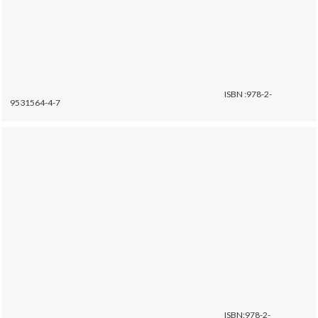
ISBN :978-2-
9531564-4-7
ISBN:978-2-