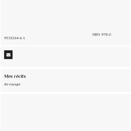
ISBN :978-2-
9531564-6-1
Mes récits
de voyage