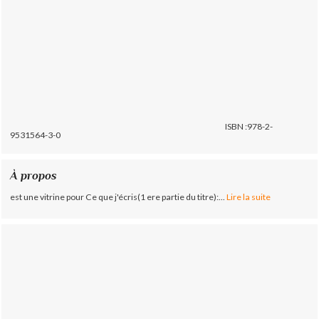
ISBN :978-2-
9531564-3-0
À propos
est une vitrine pour Ce que j'écris(1 ere partie du titre):...
Lire la suite