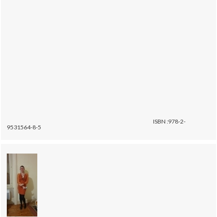
ISBN :978-2-
9531564-8-5