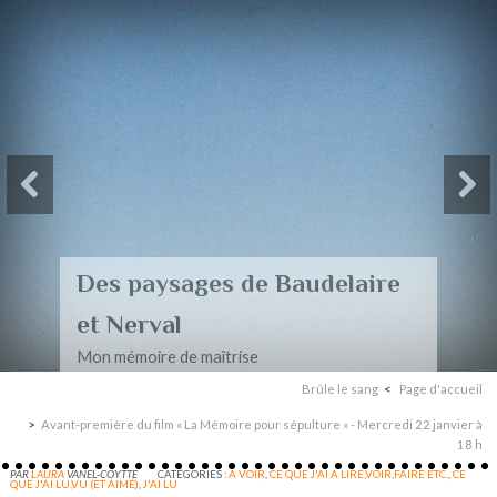
Des paysages de Baudelaire
et Nerval
Mon mémoire de maîtrise
Brûle le sang
Page d'accueil
Avant-première du film « La Mémoire pour sépulture » - Mercredi 22 janvier à
18 h
PAR
LAURA
VANEL-COYTTE
CATÉGORIES :
A VOIR
,
CE QUE J'AI A LIRE,VOIR,FAIRE ETC.
,
CE
QUE J'AI LU,VU (ET AIMÉ)
,
J'AI LU