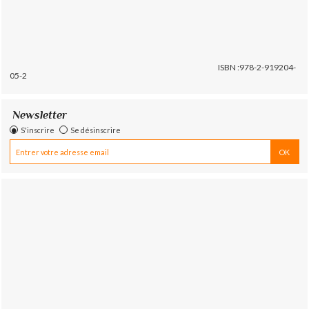
ISBN :978-2-919204-
05-2
Newsletter
S'inscrire
Se désinscrire