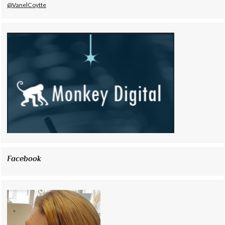
@VanelCoytte
Facebook