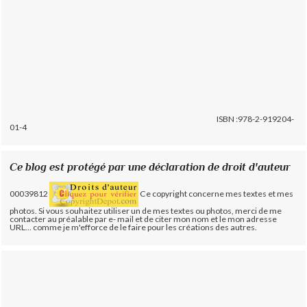
ISBN :978-2-919204-
01-4
Ce blog est protégé par une déclaration de droit d'auteur
00039812
Ce copyright concerne mes textes et mes
photos. Si vous souhaitez utiliser un de mes textes ou photos, merci de me
contacter au préalable par e- mail et de citer mon nom et le mon adresse
URL... comme je m'efforce de le faire pour les créations des autres.