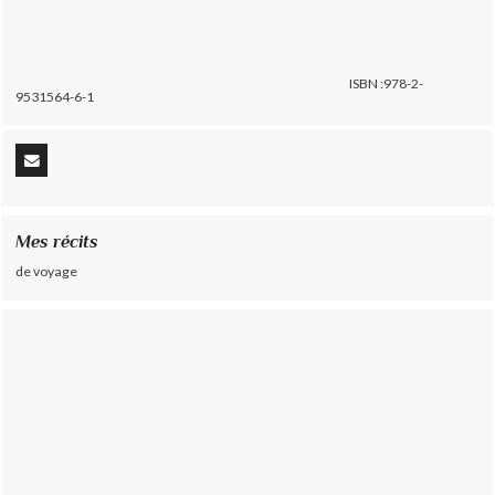
ISBN :978-2-
9531564-6-1
Mes récits
de voyage