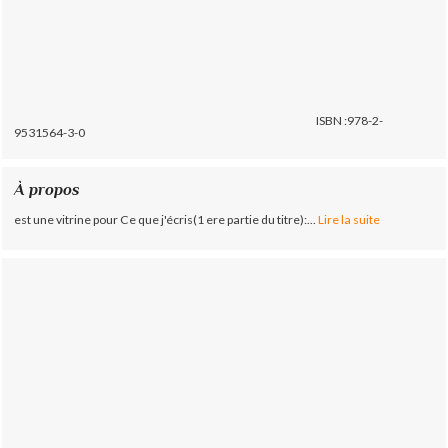
ISBN :978-2-
9531564-3-0
À propos
est une vitrine pour Ce que j'écris(1 ere partie du titre):...
Lire la suite