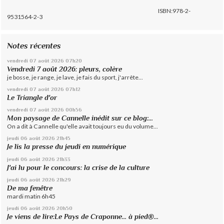
ISBN:978-2-
9531564-2-3
Notes récentes
vendredi 07
août 2026
07h20
Vendredi 7 août 2026: pleurs, colère
je bosse, je range, je lave, je fais du sport, j'arrête...
vendredi 07
août 2026
07h12
Le Triangle d'or
vendredi 07
août 2026
00h56
Mon paysage de Cannelle inédit sur ce blog:...
On a dit à Cannelle qu'elle avait toujours eu du volume...
jeudi 06
août 2026
21h45
Je lis la presse du jeudi en numérique
jeudi 06
août 2026
21h33
J'ai lu pour le concours: la crise de la culture
jeudi 06
août 2026
21h29
De ma fenêtre
mardi matin 6h45
jeudi 06
août 2026
20h50
Je viens de lire:Le Pays de Craponne... à pied®...