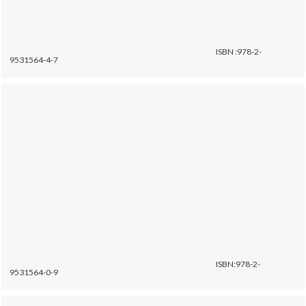
ISBN :978-2-
9531564-4-7
ISBN:978-2-
9531564-0-9