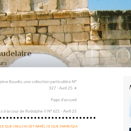
aire et Nerval
gène Boudin, une collection particulière N°
327 - Avril 25
Page d'accueil
ts à la cour de Rodolphe II N° 621 - Avril 25
CE QUE J'AI LU,VU (ET AIMÉ)
,
CE QUE J'AIME/QUI