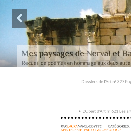
Des paysages de Baudel
Mon mémoire de maîtrise
Dossiers de l'Art n° 327 Eu
L'Objet d'Art n° 621 Les ar
PAR
LAURA
VANEL-COYTTE
CATÉGORIES :
M'INTERESSE
,
J'AI LU
,
L'ARCHÉOLOGIE