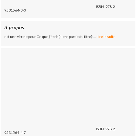
ISBN :978-2-
9531564-3-0
À propos
est une vitrine pour Ce que j'écris(1 ere partie du titre):...
Lire la suite
ISBN :978-2-
9531564-4-7