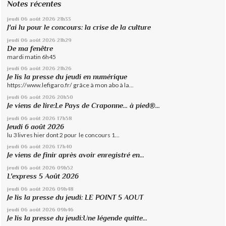
Notes récentes
jeudi 06
août 2026
21h33
J'ai lu pour le concours: la crise de la culture
jeudi 06
août 2026
21h29
De ma fenêtre
mardi matin 6h45
jeudi 06
août 2026
21h26
Je lis la presse du jeudi en numérique
https://www.lefigaro.fr/ grâce à mon abo à la...
jeudi 06
août 2026
20h50
Je viens de lire:Le Pays de Craponne... à pied®...
jeudi 06
août 2026
17h58
Jeudi 6 août 2026
lu 3 livres hier dont 2 pour le concours 1...
jeudi 06
août 2026
17h40
Je viens de finir après avoir enregistré en...
jeudi 06
août 2026
09h52
L'express 5 Août 2026
jeudi 06
août 2026
09h48
Je lis la presse du jeudi: LE POINT 5 AOUT
jeudi 06
août 2026
09h46
Je lis la presse du jeudi:Une légende quitte...