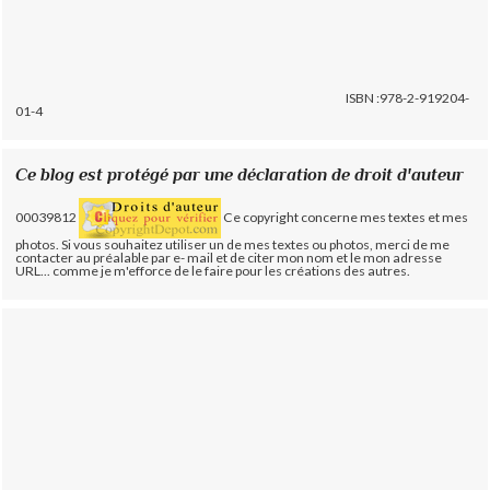
ISBN :978-2-919204-
01-4
Ce blog est protégé par une déclaration de droit d'auteur
00039812
Ce copyright concerne mes textes et mes
photos. Si vous souhaitez utiliser un de mes textes ou photos, merci de me
contacter au préalable par e- mail et de citer mon nom et le mon adresse
URL... comme je m'efforce de le faire pour les créations des autres.