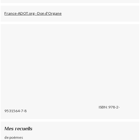
France-ADOT.org - Don d'Organe
ISBN :978-2-
9531564-7-8
Mes recueils
de poèmes