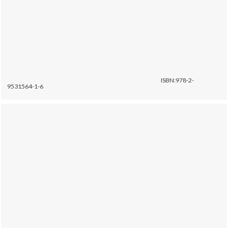
ISBN:978-2-
9531564-1-6