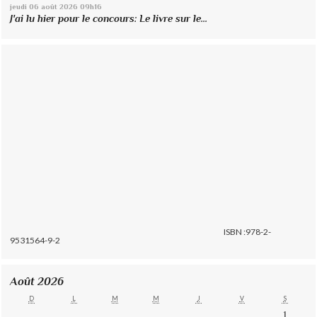
jeudi 06
août 2026
09h16
J'ai lu hier pour le concours: Le livre sur le...
ISBN :978-2-
9531564-9-2
Août 2026
D
L
M
M
J
V
S
1