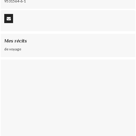
9531564-6-1
Mes récits
de voyage