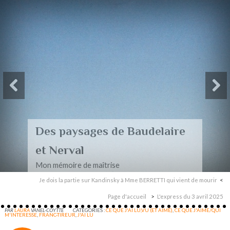
Des paysages de Baudelaire
et Nerval
Mon mémoire de maîtrise
Je dois la partie sur Kandinsky à Mme BERRETTI qui vient de mourir
Page d'accueil
L'express du 3 avril 2025
PAR
LAURA
VANEL-COYTTE
CATÉGORIES :
CE QUE J'AI LU,VU (ET AIMÉ)
,
CE QUE J'AIME/QUI
M'INTERESSE
,
FRANC-TIREUR
,
J'AI LU