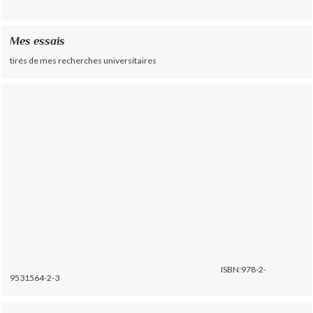
Mes essais
tirés de mes recherches universitaires
ISBN:978-2-
9531564-2-3