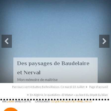
Des paysages de Baudelaire
et Nerval
Mon mémoire de maîtrise
Parcours vert 4 Buttes Bellevilloises. Ce mardi 22 Juillet
Page d'accueil
En Algérie, le quotidien « El Watan » au bord du dépôt du bilan
PAR
LAURA
VANEL-COYTTE
CATÉGORIES :
CE QUE J'AI LU,VU (ET AIMÉ)
,
J'AI LU