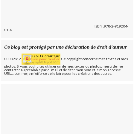
ISBN :978-2-919204-
01-4
Ce blog est protégé par une déclaration de droit d'auteur
00039812
Ce copyright concerne mes textes et mes
photos. Si vous souhaitez utiliser un de mes textes ou photos, merci de me
contacter au préalable par e- mail et de citer mon nom et le mon adresse
URL... comme je m'efforce de le faire pour les créations des autres.