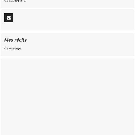
9531564-6-1
Mes récits
de voyage