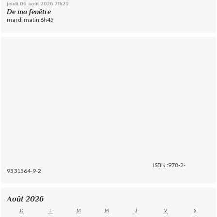
jeudi 06
août 2026
21h29
De ma fenêtre
mardi matin 6h45
ISBN :978-2-
9531564-9-2
Août 2026
D
L
M
M
J
V
S