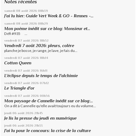
Notes récentes
samedi 08
août 2026
08h39
J'ai lu hier: Guide Vert Week & GO - Rennes -...
samedi 08
août 2026
08h29
Mon poème inédit sur ce blog: Monsieur et...
Défi #935 ...
vendredi 07
août 2026
18h52
Vendredi 7 août 2026: pleurs, colère
planche je bosse, je range, je lave, je fais du...
vendredi 07
août 2026
18h14
Cotton Queen
vendredi 07
août 2026
16h11
L'éclipse depuis le temps de l'alchimie
vendredi 07
août 2026
07h12
Le Triangle d'or
vendredi 07
août 2026
00h56
Mon paysage de Cannelle inédit sur ce blog:...
On a dit à Cannelle qu'elle avait toujours eu du volume...
jeudi 06
août 2026
21h45
Je lis la presse du jeudi en numérique
jeudi 06
août 2026
21h33
J'ai lu pour le concours: la crise de la culture