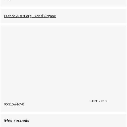
France-ADOT.org - Don d'Organe
ISBN :978-2-
9531564-7-8
Mes recueils