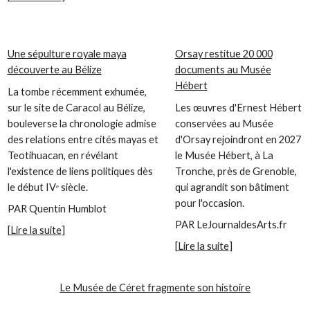
Une sépulture royale maya
Orsay restitue 20 000
découverte au Bélize
documents au Musée
Hébert
La tombe récemment exhumée,
sur le site de Caracol au Bélize,
Les œuvres d'Ernest Hébert
bouleverse la chronologie admise
conservées au Musée
des relations entre cités mayas et
d'Orsay rejoindront en 2027
Teotihuacan, en révélant
le Musée Hébert, à La
l'existence de liens politiques dès
Tronche, près de Grenoble,
le début IVᵉ siècle.
qui agrandit son bâtiment
pour l'occasion.
PAR Quentin Humblot
PAR LeJournaldesArts.fr
[
Lire la suite
]
[
Lire la suite
]
Le Musée de Céret fragmente son histoire