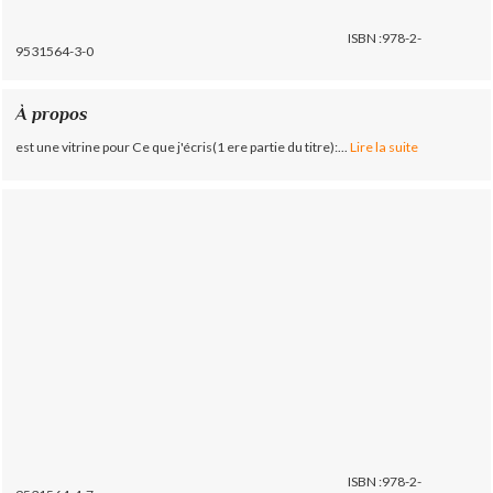
ISBN :978-2-
9531564-3-0
À propos
est une vitrine pour Ce que j'écris(1 ere partie du titre):...
Lire la suite
ISBN :978-2-