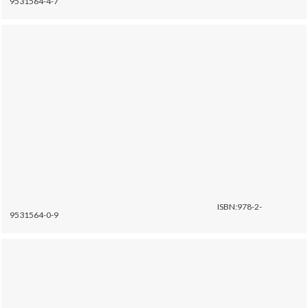
9531564-4-7
ISBN:978-2-
9531564-0-9