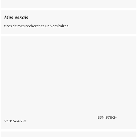
Mes essais
tirés de mes recherches universitaires
ISBN:978-2-
9531564-2-3