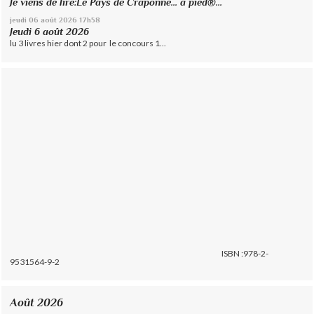
Je viens de lire:Le Pays de Craponne... à pied®...
jeudi 06
août 2026
17h58
Jeudi 6 août 2026
lu 3 livres hier dont 2 pour le concours 1...
ISBN :978-2-
9531564-9-2
Août 2026