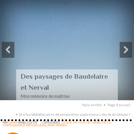
Des paysages de Baudelaire
et Nerval
Mon mémoire de maîtrise
Paris en fête
Page d'accueil
Et si les bibliothécaires devenaient les superviseurs des IA de demain ?
PAR
LAURA
VANEL-COYTTE
CATÉGORIES :
CE QUE J'AI LU,VU (ET AIMÉ)
,
J'AI LU
,
L'INTELLIGENCE ARTICIELLE(IA)
,
MON TRAVAIL