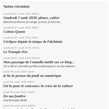
Notes récentes
vendredi 07
août 2026
18h52
Vendredi 7 août 2026: pleurs, colère
planche je bosse, je range, je lave, je fais du...
vendredi 07
août 2026
18h14
Cotton Queen
vendredi 07
août 2026
16h11
L'éclipse depuis le temps de l'alchimie
vendredi 07
août 2026
07h12
Le Triangle d'or
vendredi 07
août 2026
00h56
Mon paysage de Cannelle inédit sur ce blog:...
On a dit à Cannelle qu'elle avait toujours eu du volume...
jeudi 06
août 2026
21h45
Je lis la presse du jeudi en numérique
jeudi 06
août 2026
21h33
J'ai lu pour le concours: la crise de la culture
jeudi 06
août 2026
21h29
De ma fenêtre
mardi matin 6h45
jeudi 06
août 2026
20h50