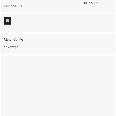
ISBN :978-2-
9531564-6-1
Mes récits
de voyage