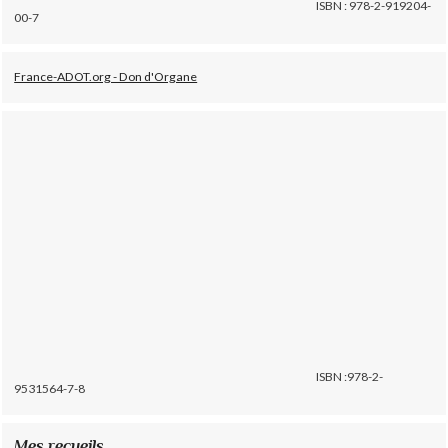
ISBN : 978-2-919204-
00-7
France-ADOT.org - Don d'Organe
ISBN :978-2-
9531564-7-8
Mes recueils