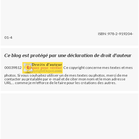
ISBN :978-2-919204-
01-4
Ce blog est protégé par une déclaration de droit d'auteur
00039812
Ce copyright concerne mes textes et mes
photos. Si vous souhaitez utiliser un de mes textes ou photos, merci de me
contacter au préalable par e- mail et de citer mon nom et le mon adresse
URL... comme je m'efforce de le faire pour les créations des autres.