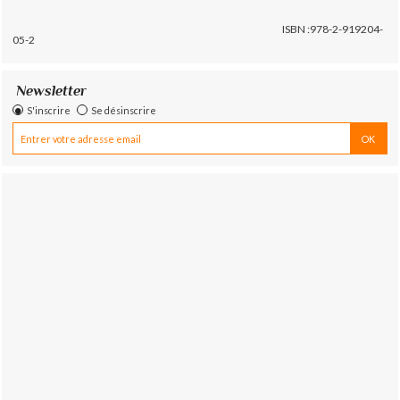
ISBN :978-2-919204-
05-2
Newsletter
S'inscrire
Se désinscrire