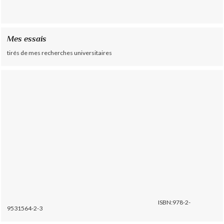
Mes essais
tirés de mes recherches universitaires
ISBN:978-2-
9531564-2-3