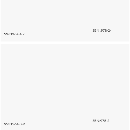
ISBN :978-2-
9531564-4-7
ISBN:978-2-
9531564-0-9