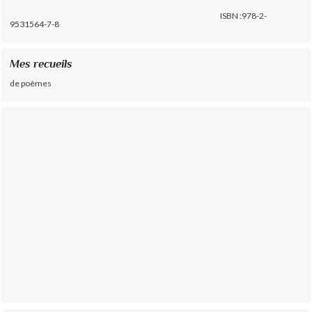
ISBN :978-2-
9531564-7-8
Mes recueils
de poèmes