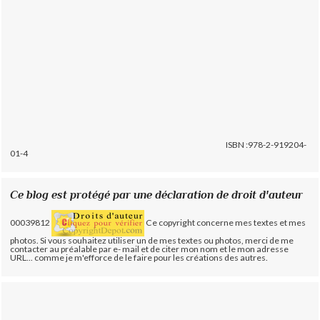
ISBN :978-2-919204-
01-4
Ce blog est protégé par une déclaration de droit d'auteur
00039812
Ce copyright concerne mes textes et mes
photos. Si vous souhaitez utiliser un de mes textes ou photos, merci de me
contacter au préalable par e- mail et de citer mon nom et le mon adresse
URL... comme je m'efforce de le faire pour les créations des autres.