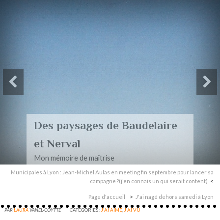
Des paysages de Baudelaire
et Nerval
Mon mémoire de maîtrise
Municipales à Lyon : Jean-Michel Aulas en meeting fin septembre pour lancer sa
campagne ?(j'en connais un qui serait content)
Page d'accueil
J'ai nagé dehors samedi à Lyon
PAR
LAURA
VANEL-COYTTE
CATÉGORIES :
J'AI AIMÉ
,
J'AI VU