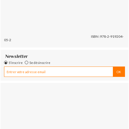
ISBN :978-2-919204-
05-2
Newsletter
S'inscrire
Se désinscrire