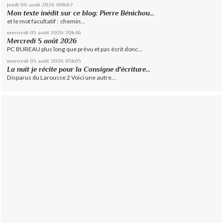
jeudi 06
août 2026
00h07
Mon texte inédit sur ce blog: Pierre Bénichou...
et le mot facultatif : chemin...
mercredi 05
août 2026
20h46
Mercredi 5 août 2026
PC BUREAU plus long que prévu et pas écrit donc...
mercredi 05
août 2026
05h05
La nuit je récite pour la Consigne d'écriture...
Disparus du Larousse 2 Voici une autre...