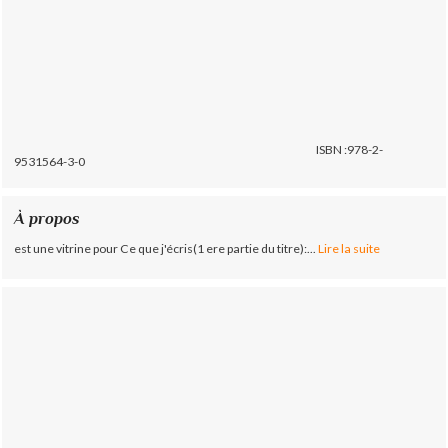
ISBN :978-2-
9531564-3-0
À propos
est une vitrine pour Ce que j'écris(1 ere partie du titre):...
Lire la suite