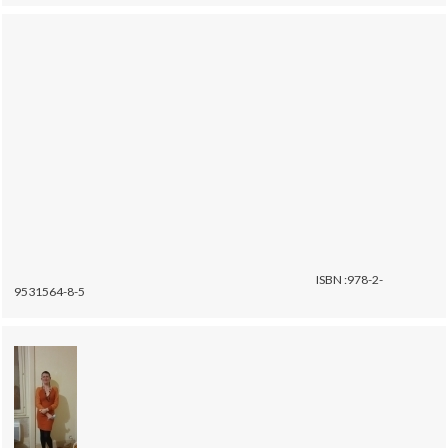
ISBN :978-2-
9531564-8-5