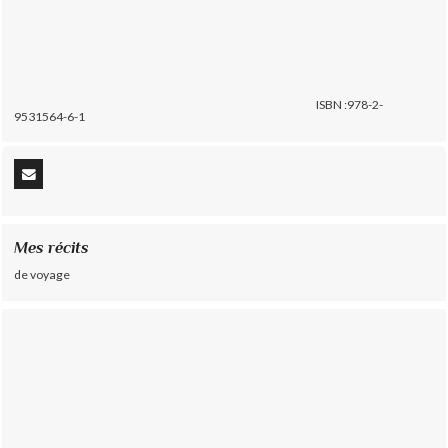
ISBN :978-2-
9531564-6-1
Mes récits
de voyage