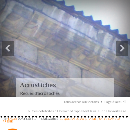
Acrostiches
Recueil d'acrostiches
Tous accros aux écrans
Page d'accueil
Ces célébrités d’Hollywood rappellent la valeur de la vieillesse
PAR
LAURA
VANEL-COYTTE
CATÉGORIES :
CE QUE J'AI LU,VU (ET AIMÉ)
,
J'AI LU DANS LA
PRESSE