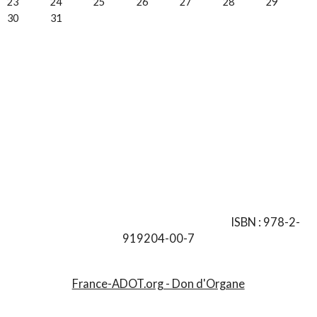
23
24
25
26
27
28
29
30
31
ISBN : 978-2-
919204-00-7
France-ADOT.org - Don d'Organe