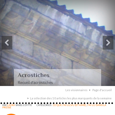
Acrostiches
Recueil d'acrostiches
Les visionnaires
Page d'accueil
La sélection des 10 articles les plus marquants de la semaine
PAR
LAURA
VANEL-COYTTE
CATÉGORIES :
CE QUE J'AI LU,VU (ET AIMÉ)
,
J'AI LU DANS LA
PRESSE