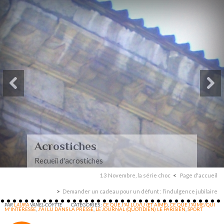
Acrostiches
Recueil d'acrostiches
13 Novembre, la série choc
Page d'accueil
Demander un cadeau pour un défunt : l’indulgence jubilaire
PAR
LAURA
VANEL-COYTTE
CATÉGORIES :
CE QUE J'AI LU,VU (ET AIMÉ)
,
CE QUE J'AIME/QUI
M'INTERESSE
,
J'AI LU DANS LA PRESSE
,
LE JOURNAL (QUOTIDIEN) LE PARISIEN
,
SPORT