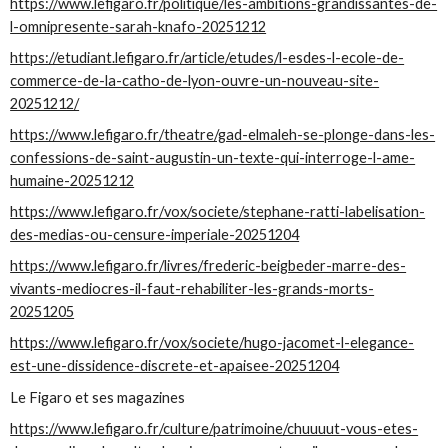
https://www.lefigaro.fr/politique/les-ambitions-grandissantes-de-
l-omnipresente-sarah-knafo-20251212
https://etudiant.lefigaro.fr/article/etudes/l-esdes-l-ecole-de-
commerce-de-la-catho-de-lyon-ouvre-un-nouveau-site-
20251212/
https://www.lefigaro.fr/theatre/gad-elmaleh-se-plonge-dans-les-
confessions-de-saint-augustin-un-texte-qui-interroge-l-ame-
humaine-20251212
https://www.lefigaro.fr/vox/societe/stephane-ratti-labelisation-
des-medias-ou-censure-imperiale-20251204
https://www.lefigaro.fr/livres/frederic-beigbeder-marre-des-
vivants-mediocres-il-faut-rehabiliter-les-grands-morts-
20251205
https://www.lefigaro.fr/vox/societe/hugo-jacomet-l-elegance-
est-une-dissidence-discrete-et-apaisee-20251204
Le Figaro et ses magazines
https://www.lefigaro.fr/culture/patrimoine/chuuuut-vous-etes-