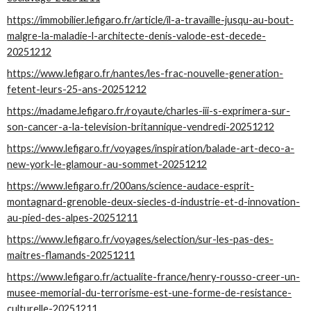
https://immobilier.lefigaro.fr/article/il-a-travaille-jusqu-au-bout-
malgre-la-maladie-l-architecte-denis-valode-est-decede-
20251212
https://www.lefigaro.fr/nantes/les-frac-nouvelle-generation-
fetent-leurs-25-ans-20251212
https://madame.lefigaro.fr/royaute/charles-iii-s-exprimera-sur-
son-cancer-a-la-television-britannique-vendredi-20251212
https://www.lefigaro.fr/voyages/inspiration/balade-art-deco-a-
new-york-le-glamour-au-sommet-20251212
https://www.lefigaro.fr/200ans/science-audace-esprit-
montagnard-grenoble-deux-siecles-d-industrie-et-d-innovation-
au-pied-des-alpes-20251211
https://www.lefigaro.fr/voyages/selection/sur-les-pas-des-
maitres-flamands-20251211
https://www.lefigaro.fr/actualite-france/henry-rousso-creer-un-
musee-memorial-du-terrorisme-est-une-forme-de-resistance-
culturelle-20251211