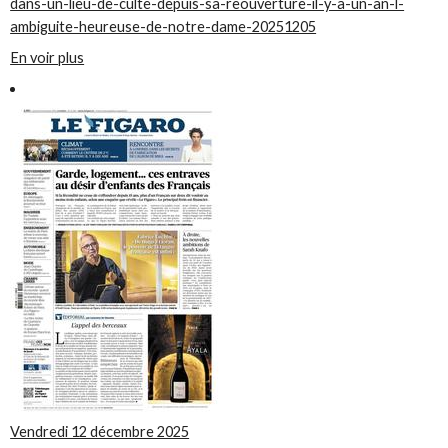
dans-un-lieu-de-culte-depuis-sa-reouverture-il-y-a-un-an-l-
ambiguite-heureuse-de-notre-dame-20251205
En voir plus
Vendredi 12 décembre 2025