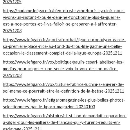
20251205
https://madame.lefigaro.fr/bien-etre/psycho/boris-cyrulnik-nous-
vivons-un-instant-t-ou-le-deni-ne-fonctionne-plus-la-guerre-
est-a-nos-portes-et-il-va-falloir-se-preparer-a-l-affronter-
20251203
https://www.lefigaro.fr/sports/football/ligue-europa/lyon-garde-
sa-premiere-place-nice-au-fond-du-trou-lille-gache-une-belle-
occasion-le-classement-complet-de-la-ligue-europa-20251211
https://www.lefigaro.fr/vox/politique/paulin-cesari-labelliser-les-
medias-pour-imposer-une-seule-voix-la-voix-de-son-maitre-
20251203
https://www.lefigaro.fr/vox/culture/fabrice-luchini-s-enivrer-de-
soi-meme-ce-pourrait-etre-la-definition-de-la-betise-20251211
https://www.lefigaro.fr/lefigaromagazine/les-plus-belles-photos-
selectionnees-par-le-figaro-magazine-20240103
https://www.lefigaro.fr/histoire/et-si-l-on-demandait-reparation-
a-alger-pour-les-milliers-de-francais-qui-y-furent-reduits-en-
esclavage-20251211