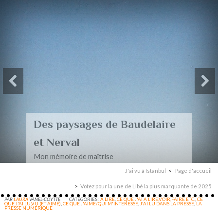
Des paysages de Baudelaire
et Nerval
Mon mémoire de maîtrise
J'ai vu à Istanbul
Page d'accueil
Votez pour la une de Libé la plus marquante de 2025
PAR
LAURA
VANEL-COYTTE
CATÉGORIES :
A LIRE
,
CE QUE J'AI A LIRE,VOIR,FAIRE ETC.
,
CE
QUE J'AI LU,VU (ET AIMÉ)
,
CE QUE J'AIME/QUI M'INTERESSE
,
J'AI LU DANS LA PRESSE
,
LA
PRESSE NUMÉRIQUE