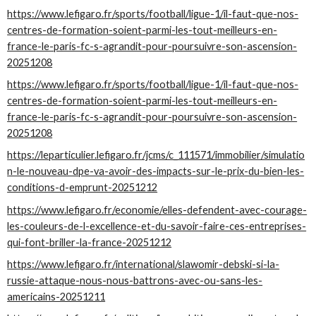
https://www.lefigaro.fr/sports/football/ligue-1/il-faut-que-nos-
centres-de-formation-soient-parmi-les-tout-meilleurs-en-
france-le-paris-fc-s-agrandit-pour-poursuivre-son-ascension-
20251208
https://www.lefigaro.fr/sports/football/ligue-1/il-faut-que-nos-
centres-de-formation-soient-parmi-les-tout-meilleurs-en-
france-le-paris-fc-s-agrandit-pour-poursuivre-son-ascension-
20251208
https://leparticulier.lefigaro.fr/jcms/c_111571/immobilier/simulatio
n-le-nouveau-dpe-va-avoir-des-impacts-sur-le-prix-du-bien-les-
conditions-d-emprunt-20251212
https://www.lefigaro.fr/economie/elles-defendent-avec-courage-
les-couleurs-de-l-excellence-et-du-savoir-faire-ces-entreprises-
qui-font-briller-la-france-20251212
https://www.lefigaro.fr/international/slawomir-debski-si-la-
russie-attaque-nous-nous-battrons-avec-ou-sans-les-
americains-20251211