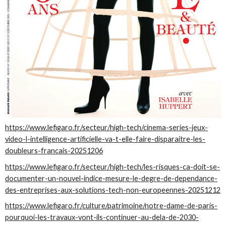
https://www.lefigaro.fr/secteur/high-tech/cinema-series-jeux-
video-l-intelligence-artificielle-va-t-elle-faire-disparaitre-les-
doubleurs-francais-20251206
https://www.lefigaro.fr/secteur/high-tech/les-risques-ca-doit-se-
documenter-un-nouvel-indice-mesure-le-degre-de-dependance-
des-entreprises-aux-solutions-tech-non-europeennes-20251212
https://www.lefigaro.fr/culture/patrimoine/notre-dame-de-paris-
pourquoi-les-travaux-vont-ils-continuer-au-dela-de-2030-