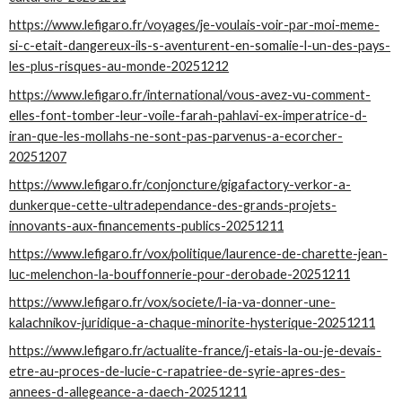
https://www.lefigaro.fr/voyages/je-voulais-voir-par-moi-meme-
si-c-etait-dangereux-ils-s-aventurent-en-somalie-l-un-des-pays-
les-plus-risques-au-monde-20251212
https://www.lefigaro.fr/international/vous-avez-vu-comment-
elles-font-tomber-leur-voile-farah-pahlavi-ex-imperatrice-d-
iran-que-les-mollahs-ne-sont-pas-parvenus-a-ecorcher-
20251207
https://www.lefigaro.fr/conjoncture/gigafactory-verkor-a-
dunkerque-cette-ultradependance-des-grands-projets-
innovants-aux-financements-publics-20251211
https://www.lefigaro.fr/vox/politique/laurence-de-charette-jean-
luc-melenchon-la-bouffonnerie-pour-derobade-20251211
https://www.lefigaro.fr/vox/societe/l-ia-va-donner-une-
kalachnikov-juridique-a-chaque-minorite-hysterique-20251211
https://www.lefigaro.fr/actualite-france/j-etais-la-ou-je-devais-
etre-au-proces-de-lucie-c-rapatriee-de-syrie-apres-des-
annees-d-allegeance-a-daech-20251211