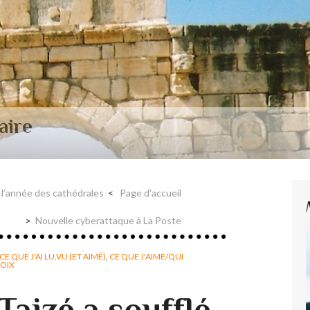
aire et Nerval
 l’année des cathédrales
Page d'accueil
Nouvelle cyberattaque à La Poste
CE QUE J'AI LU,VU (ET AIMÉ)
,
CE QUE J'AIME/QUI
ROIX
 Taizé a soufflé