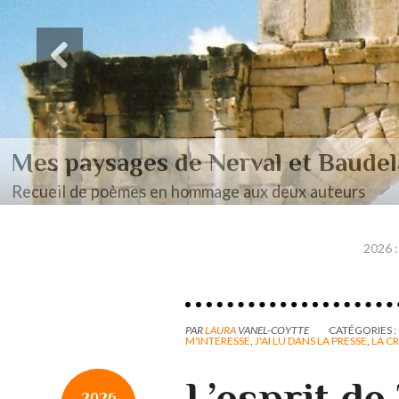
Des paysages de Baudel
Mon mémoire de maîtrise
2026 :
PAR
LAURA
VANEL-COYTTE
CATÉGORIES :
M'INTERESSE
,
J'AI LU DANS LA PRESSE
,
LA C
L’esprit de
2026