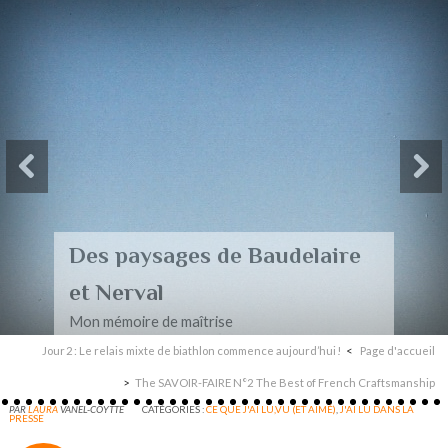
Des paysages de Baudelaire
et Nerval
Mon mémoire de maîtrise
Jour 2 : Le relais mixte de biathlon commence aujourd’hui !
Page d'accueil
The SAVOIR-FAIRE N°2 The Best of French Craftsmanship
PAR
LAURA
VANEL-COYTTE
CATÉGORIES :
CE QUE J'AI LU,VU (ET AIMÉ)
,
J'AI LU DANS LA
PRESSE