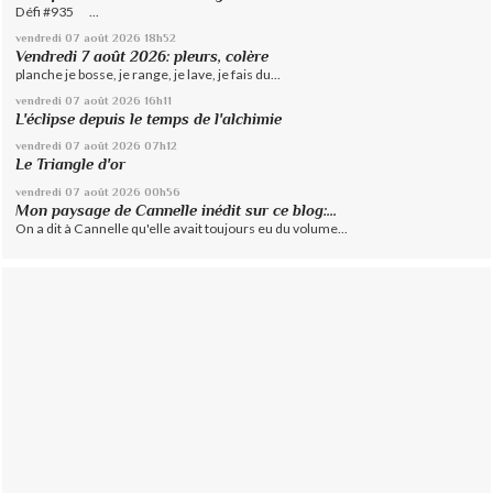
Défi #935 ...
vendredi 07
août 2026
18h52
Vendredi 7 août 2026: pleurs, colère
planche je bosse, je range, je lave, je fais du...
vendredi 07
août 2026
16h11
L'éclipse depuis le temps de l'alchimie
vendredi 07
août 2026
07h12
Le Triangle d'or
vendredi 07
août 2026
00h56
Mon paysage de Cannelle inédit sur ce blog:...
On a dit à Cannelle qu'elle avait toujours eu du volume...