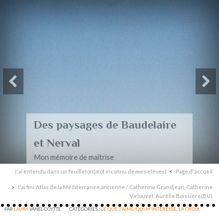
Des paysages de Baudelaire
et Nerval
Mon mémoire de maîtrise
J'ai entendu dans un feuilleton(mot inconnu de mes èlèves)
Page d'accueil
J'ai fini:Atlas de la Méditerranée ancienne / Catherine Grandjean, Catherine
Virlouvet, Aurélie Boissière(BU)
PAR
LAURA
VANEL-COYTTE
CATÉGORIES :
CE QUE J'AIME/QUI M'INTERESSE
,
LA CROIX