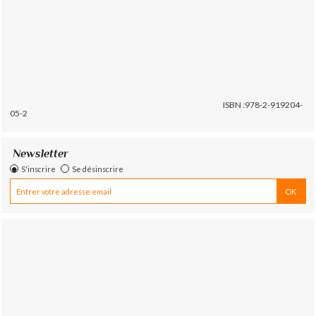
ISBN :978-2-919204-
05-2
Newsletter
S'inscrire
Se désinscrire