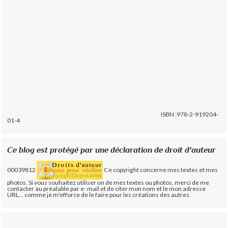
ISBN :978-2-919204-
01-4
Ce blog est protégé par une déclaration de droit d'auteur
00039812
Ce copyright concerne mes textes et mes
photos. Si vous souhaitez utiliser un de mes textes ou photos, merci de me
contacter au préalable par e- mail et de citer mon nom et le mon adresse
URL... comme je m'efforce de le faire pour les créations des autres.