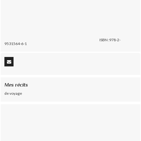
ISBN :978-2-
9531564-6-1
Mes récits
de voyage