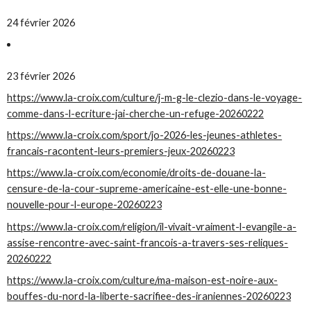
24 février 2026
23 février 2026
https://www.la-croix.com/culture/j-m-g-le-clezio-dans-le-voyage-
comme-dans-l-ecriture-jai-cherche-un-refuge-20260222
https://www.la-croix.com/sport/jo-2026-les-jeunes-athletes-
francais-racontent-leurs-premiers-jeux-20260223
https://www.la-croix.com/economie/droits-de-douane-la-
censure-de-la-cour-supreme-americaine-est-elle-une-bonne-
nouvelle-pour-l-europe-20260223
https://www.la-croix.com/religion/il-vivait-vraiment-l-evangile-a-
assise-rencontre-avec-saint-francois-a-travers-ses-reliques-
20260222
https://www.la-croix.com/culture/ma-maison-est-noire-aux-
bouffes-du-nord-la-liberte-sacrifiee-des-iraniennes-20260223