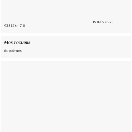
ISBN :978-2-
9531564-7-8
Mes recueils
de poèmes