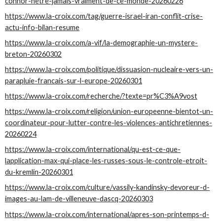
connor-netre-jamais-vraiment-de-ce-monde-20260226
https://www.la-croix.com/tag/guerre-israel-iran-conflit-crise-
actu-info-bilan-resume
https://www.la-croix.com/a-vif/la-demographie-un-mystere-
breton-20260302
https://www.la-croix.com/politique/dissuasion-nucleaire-vers-un-
parapluie-francais-sur-l-europe-20260301
https://www.la-croix.com/recherche/?texte=pr%C3%A9vost
https://www.la-croix.com/religion/union-europeenne-bientot-un-
coordinateur-pour-lutter-contre-les-violences-antichretiennes-
20260224
https://www.la-croix.com/international/qu-est-ce-que-
lapplication-max-qui-place-les-russes-sous-le-controle-etroit-
du-kremlin-20260301
https://www.la-croix.com/culture/vassily-kandinsky-devoreur-d-
images-au-lam-de-villeneuve-dascq-20260303
https://www.la-croix.com/international/apres-son-printemps-d-