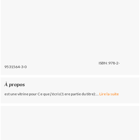
ISBN :978-2-
9531564-3-0
À propos
est une vitrine pour Ce que j'écris(1 ere partie du titre):...
Lire la suite