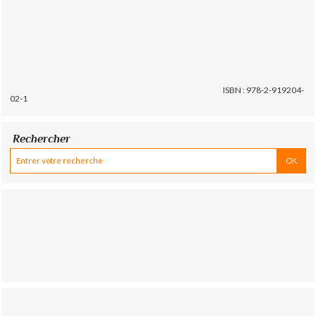
ISBN : 978-2-919204-
02-1
Rechercher