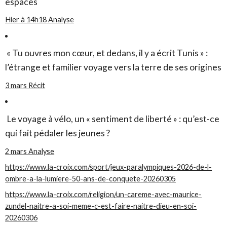
espaces
Hier à 14h18
Analyse
« Tu ouvres mon cœur, et dedans, il y a écrit Tunis » :
l’étrange et familier voyage vers la terre de ses origines
3 mars
Récit
Le voyage à vélo, un « sentiment de liberté » : qu’est-ce
qui fait pédaler les jeunes ?
2 mars
Analyse
https://www.la-croix.com/sport/jeux-paralympiques-2026-de-l-
ombre-a-la-lumiere-50-ans-de-conquete-20260305
https://www.la-croix.com/religion/un-careme-avec-maurice-
zundel-naitre-a-soi-meme-c-est-faire-naitre-dieu-en-soi-
20260306