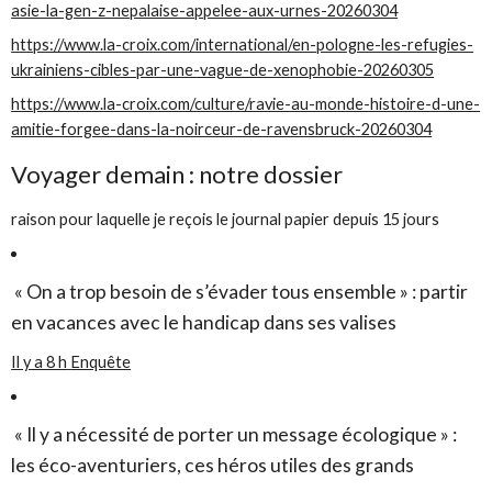
asie-la-gen-z-nepalaise-appelee-aux-urnes-20260304
https://www.la-croix.com/international/en-pologne-les-refugies-
ukrainiens-cibles-par-une-vague-de-xenophobie-20260305
https://www.la-croix.com/culture/ravie-au-monde-histoire-d-une-
amitie-forgee-dans-la-noirceur-de-ravensbruck-20260304
Voyager demain : notre dossier
raison pour laquelle je reçois le journal papier depuis 15 jours
« On a trop besoin de s’évader tous ensemble » : partir
en vacances avec le handicap dans ses valises
Il y a 8 h
Enquête
« Il y a nécessité de porter un message écologique » :
les éco-aventuriers, ces héros utiles des grands