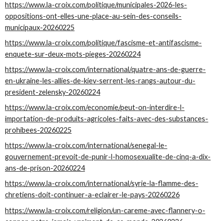
https://www.la-croix.com/politique/municipales-2026-les-
oppositions-ont-elles-une-place-au-sein-des-conseils-
municipaux-20260225
https://www.la-croix.com/politique/fascisme-et-antifascisme-
enquete-sur-deux-mots-pieges-20260224
https://www.la-croix.com/international/quatre-ans-de-guerre-
en-ukraine-les-allies-de-kiev-serrent-les-rangs-autour-du-
president-zelensky-20260224
https://www.la-croix.com/economie/peut-on-interdire-l-
importation-de-produits-agricoles-faits-avec-des-substances-
prohibees-20260225
https://www.la-croix.com/international/senegal-le-
gouvernement-prevoit-de-punir-l-homosexualite-de-cinq-a-dix-
ans-de-prison-20260224
https://www.la-croix.com/international/syrie-la-flamme-des-
chretiens-doit-continuer-a-eclairer-le-pays-20260226
https://www.la-croix.com/religion/un-careme-avec-flannery-o-