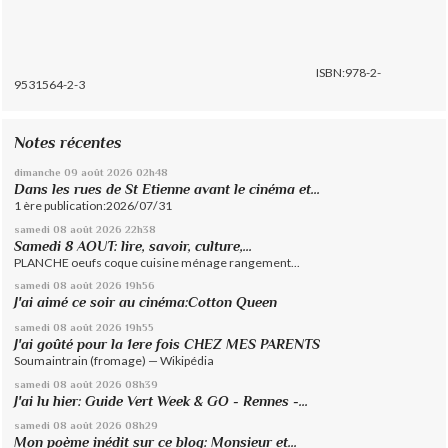
ISBN:978-2-
9531564-2-3
Notes récentes
dimanche 09
août 2026
02h48
Dans les rues de St Etienne avant le cinéma et...
1 ère publication:2026/07/31
samedi 08
août 2026
22h38
Samedi 8 AOUT: lire, savoir, culture,...
PLANCHE oeufs coque cuisine ménage rangement...
samedi 08
août 2026
19h56
J'ai aimé ce soir au cinéma:Cotton Queen
samedi 08
août 2026
19h55
J'ai goûté pour la 1ere fois CHEZ MES PARENTS
Soumaintrain (fromage) — Wikipédia
samedi 08
août 2026
08h39
J'ai lu hier: Guide Vert Week & GO - Rennes -...
samedi 08
août 2026
08h29
Mon poème inédit sur ce blog: Monsieur et...