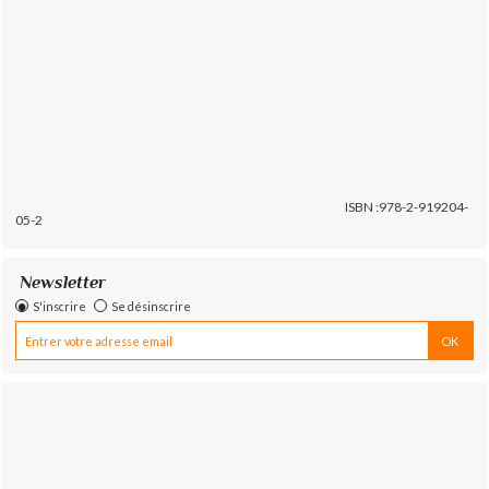
ISBN :978-2-919204-
05-2
Newsletter
S'inscrire
Se désinscrire