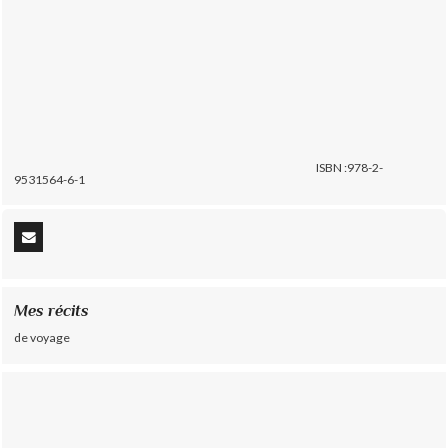
ISBN :978-2-
9531564-6-1
Mes récits
de voyage