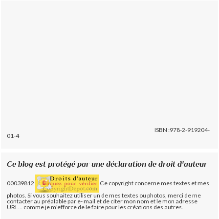
ISBN :978-2-919204-
01-4
Ce blog est protégé par une déclaration de droit d'auteur
00039812
Ce copyright concerne mes textes et mes
photos. Si vous souhaitez utiliser un de mes textes ou photos, merci de me
contacter au préalable par e- mail et de citer mon nom et le mon adresse
URL... comme je m'efforce de le faire pour les créations des autres.