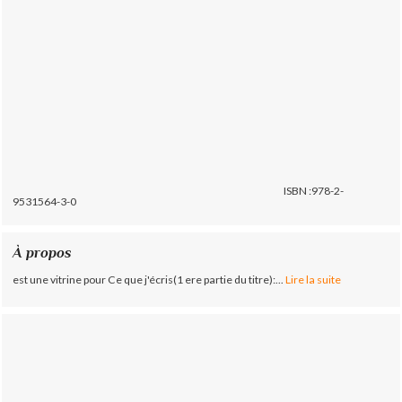
ISBN :978-2-
9531564-3-0
À propos
est une vitrine pour Ce que j'écris(1 ere partie du titre):...
Lire la suite