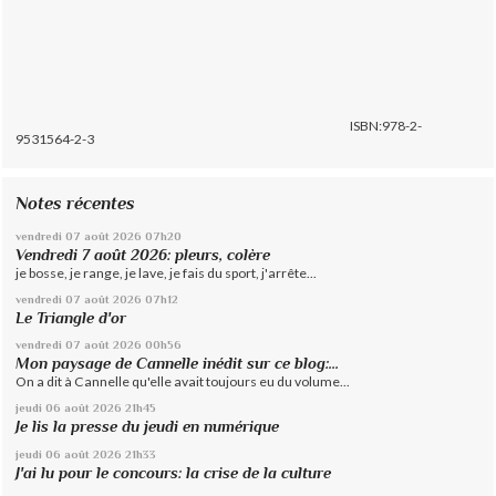
ISBN:978-2-
9531564-2-3
Notes récentes
vendredi 07
août 2026
07h20
Vendredi 7 août 2026: pleurs, colère
je bosse, je range, je lave, je fais du sport, j'arrête...
vendredi 07
août 2026
07h12
Le Triangle d'or
vendredi 07
août 2026
00h56
Mon paysage de Cannelle inédit sur ce blog:...
On a dit à Cannelle qu'elle avait toujours eu du volume...
jeudi 06
août 2026
21h45
Je lis la presse du jeudi en numérique
jeudi 06
août 2026
21h33
J'ai lu pour le concours: la crise de la culture