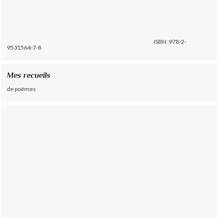
ISBN :978-2-
9531564-7-8
Mes recueils
de poèmes