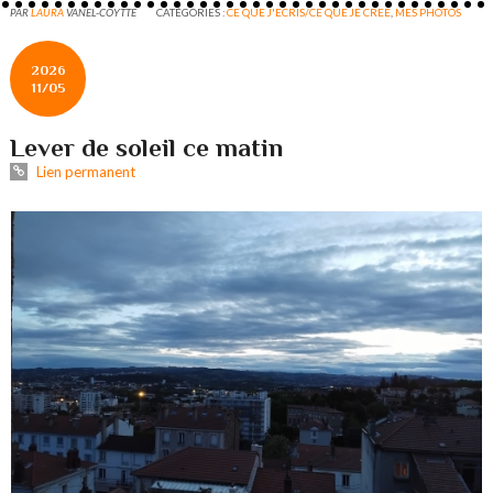
PAR
LAURA
VANEL-COYTTE
CATÉGORIES :
CE QUE J'ECRIS/CE QUE JE CREE
,
MES PHOTOS
2026
11/05
Lever de soleil ce matin
Lien permanent