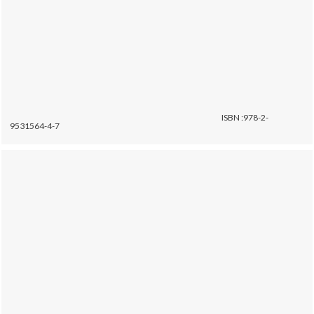
ISBN :978-2-
9531564-4-7