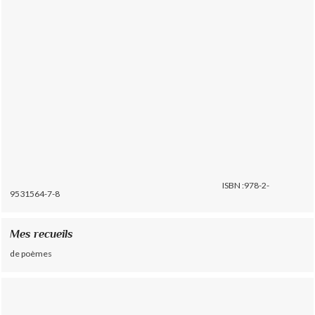
ISBN :978-2-
9531564-7-8
Mes recueils
de poèmes