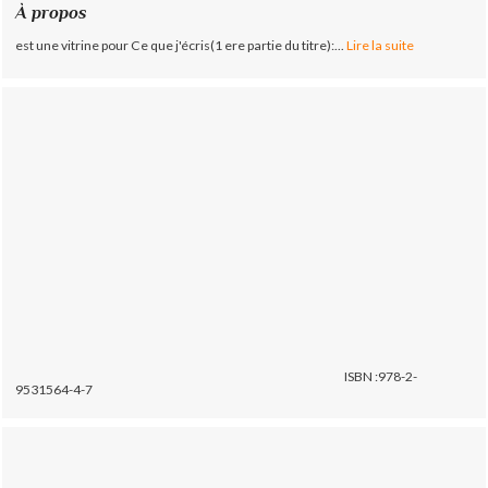
À propos
est une vitrine pour Ce que j'écris(1 ere partie du titre):...
Lire la suite
ISBN :978-2-
9531564-4-7