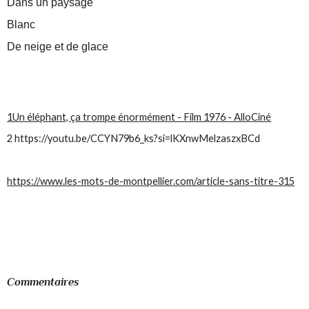
Dans un paysage
Blanc
De neige et de glace
1
Un éléphant, ça trompe énormément - Film 1976 - AlloCiné
2 https://youtu.be/CCYN79b6_ks?si=lKXnwMelzaszxBCd
https://www.les-mots-de-montpellier.com/article-sans-titre-315
Commentaires