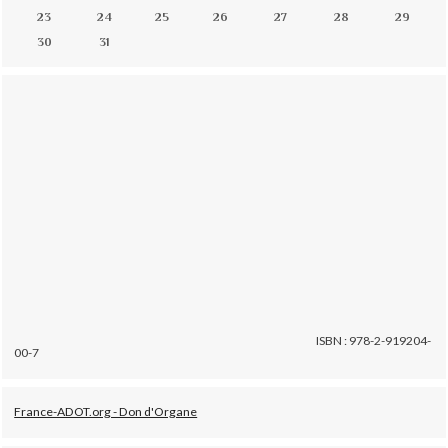
23
24
25
26
27
28
29
30
31
ISBN : 978-2-919204-
00-7
France-ADOT.org - Don d'Organe