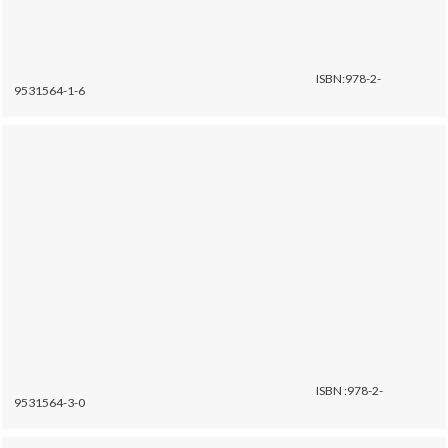
ISBN:978-2-
9531564-1-6
ISBN :978-2-
9531564-3-0