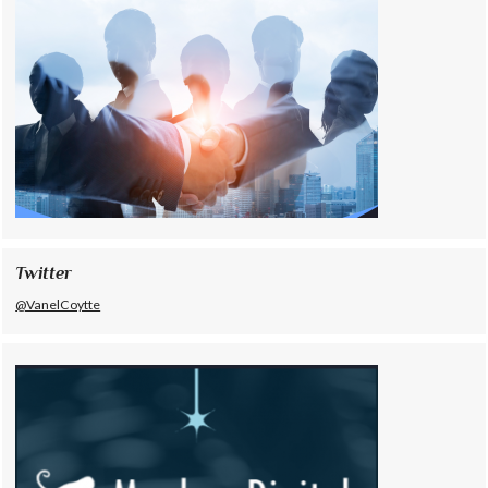
Twitter
@VanelCoytte