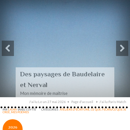
Des paysages de Baudelaire
et Nerval
Mon mémoire de maîtrise
J'ai lu:Le un 27 mai 2026
Page d'accueil
J'ai lu:Paris Match
PAR
LAURA
VANEL-COYTTE
CATÉGORIES :
ATELIERS D'ÉCRITURE
,
CE QUE J'ECRIS/CE QUE JE
CREE
,
MES POÈMES
2026