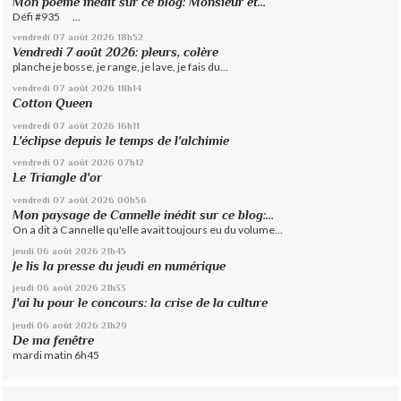
Mon poème inédit sur ce blog: Monsieur et...
Défi #935 ...
vendredi 07
août 2026
18h52
Vendredi 7 août 2026: pleurs, colère
planche je bosse, je range, je lave, je fais du...
vendredi 07
août 2026
18h14
Cotton Queen
vendredi 07
août 2026
16h11
L'éclipse depuis le temps de l'alchimie
vendredi 07
août 2026
07h12
Le Triangle d'or
vendredi 07
août 2026
00h56
Mon paysage de Cannelle inédit sur ce blog:...
On a dit à Cannelle qu'elle avait toujours eu du volume...
jeudi 06
août 2026
21h45
Je lis la presse du jeudi en numérique
jeudi 06
août 2026
21h33
J'ai lu pour le concours: la crise de la culture
jeudi 06
août 2026
21h29
De ma fenêtre
mardi matin 6h45