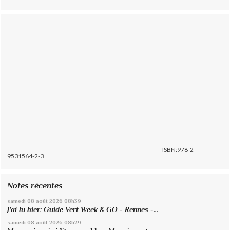
ISBN:978-2-
9531564-2-3
Notes récentes
samedi 08
août 2026
08h39
J'ai lu hier: Guide Vert Week & GO - Rennes -...
samedi 08
août 2026
08h29