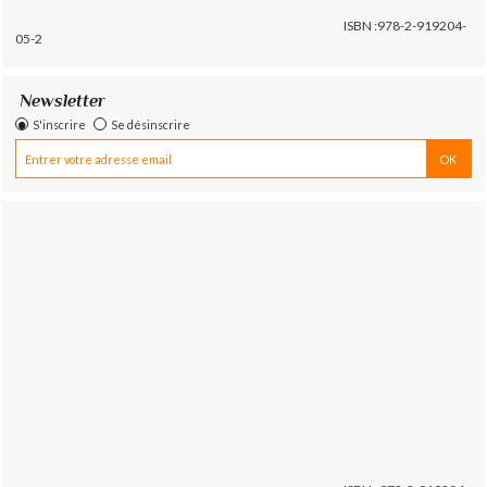
ISBN :978-2-919204-
05-2
Newsletter
S'inscrire
Se désinscrire