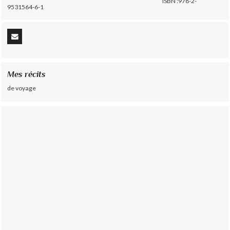
ISBN :978-2-
9531564-6-1
Mes récits
de voyage