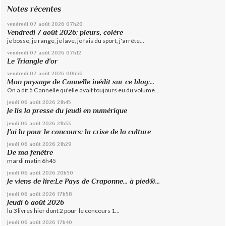
Notes récentes
vendredi 07
août 2026
07h20
Vendredi 7 août 2026: pleurs, colère
je bosse, je range, je lave, je fais du sport, j'arrête...
vendredi 07
août 2026
07h12
Le Triangle d'or
vendredi 07
août 2026
00h56
Mon paysage de Cannelle inédit sur ce blog:...
On a dit à Cannelle qu'elle avait toujours eu du volume...
jeudi 06
août 2026
21h45
Je lis la presse du jeudi en numérique
jeudi 06
août 2026
21h33
J'ai lu pour le concours: la crise de la culture
jeudi 06
août 2026
21h29
De ma fenêtre
mardi matin 6h45
jeudi 06
août 2026
20h50
Je viens de lire:Le Pays de Craponne... à pied®...
jeudi 06
août 2026
17h58
Jeudi 6 août 2026
lu 3 livres hier dont 2 pour le concours 1...
jeudi 06
août 2026
17h40