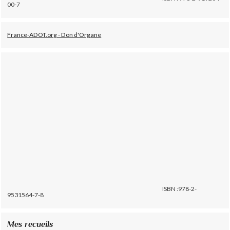
00-7
France-ADOT.org - Don d'Organe
ISBN :978-2-
9531564-7-8
Mes recueils