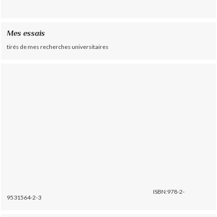
Mes essais
tirés de mes recherches universitaires
ISBN:978-2-
9531564-2-3