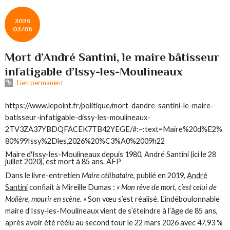
2026
02/06
Mort d’André Santini, le maire bâtisseur
infatigable d’Issy-les-Moulineaux
Lien permanent
https://www.lepoint.fr/politique/mort-dandre-santini-le-maire-
batisseur-infatigable-dissy-les-moulineaux-
2TV3ZA37YBDQFACEK7TB42YEGE/#:~:text=Maire%20d%E2%
80%99Issy%2Dles,2026%20%C3%A0%2009h22
Maire d'Issy-les-Moulineaux depuis 1980, André Santini (ici le 28
juillet 2020), est mort à 85 ans. AFP
Dans le livre-entretien
Maire célibataire
, publié en 2019,
André
Santini
confiait à Mireille Dumas :
« Mon rêve de mort, c’est celui de
Molière, mourir en scène. »
Son vœu s’est réalisé. L’indéboulonnable
maire d’Issy-les-Moulineaux vient de s’éteindre à l’âge de 85 ans,
après avoir été réélu au second tour le 22 mars 2026 avec 47,93 %