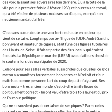
des voix, laissant ses adversaires loin derrière. Élu à la tête de la
ville pour la première fois le 3 février 1980, ce bourreau de travail,
qui a été victime de plusieurs malaises cardiaques, exerçait son
neuvième mandat d’affilée.
C’est sans aucun doute une voix forte et haute en couleur qui
vient de se taire. Longtemps
porte-flingue de l’UDF
, André Santini,
bon vivant et amateur de cigares, était l’une des figures tutélaires
des Hauts-de-Seine : il faisait partie des élus locaux qui étaient
écoutés. La République en marche (LREM) avait d’ailleurs choisi de
le soutenir lors des municipales de 2020.
Célèbre pour ses saillies verbales aussi drôles que cruelles, ce gros
matou aux manières faussement indolentes et à l’œil vif et rieur
maîtrisait comme personne l’art du coup de patte fulgurant. Ses
bons mots – très ancien monde, c’est-à-dire à mille lieues du
politiquement correct – lui ont valu d’être trois fois lauréat du prix
de l’humour politique.
Qui ne se souvient pas de certaines de ses piques ? Parmi celles
qui sont restées dans la mémoire collective, il y a cette petite