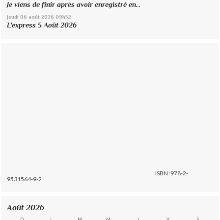
Je viens de finir après avoir enregistré en...
jeudi 06
août 2026
09h52
L'express 5 Août 2026
ISBN :978-2-
9531564-9-2
Août 2026
D
L
M
M
J
V
S