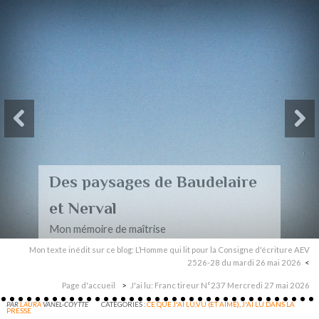
Des paysages de Baudelaire
et Nerval
Mon mémoire de maîtrise
Mon texte inédit sur ce blog: L’Homme qui lit pour la Consigne d'écriture AEV
2526-28 du mardi 26 mai 2026
Page d'accueil
J'ai lu: Franc tireur N°237 Mercredi 27 mai 2026
PAR
LAURA
VANEL-COYTTE
CATÉGORIES :
CE QUE J'AI LU,VU (ET AIMÉ)
,
J'AI LU DANS LA
PRESSE