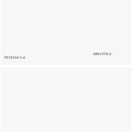
ISBN:978-2-
9531564-1-6