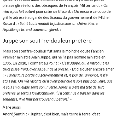
phrase glissée lors des obsèques de François Mitterrand :
« On
n’en a pas fait autant pour celles de Giscard. »
Ou encore ce coup de
griffe adressé au garde des Sceaux du gouvernement de Michel
Rocard :
« Saint Louis rendait la justice sous un chêne, Pierre
Arpaillange la rend comme un gland. »
Juppé son souffre-douleur préféré
Mais son souffre-douleur fut sans le moindre doute l’ancien
Premier ministre Alain Juppé, qui ne l’a pas nommé ministre en
1995. En 2018, il confiait au
Point
:
« C’est Juppé, qui a introduit les
trucs pisse-froid, avec sa peur de la presse. »
Et d’ajouter encore amer
:
« J’allais faire partie du gouvernement et, le jour de l’annonce, je n’y
étais pas. On m’a raconté qu’il avait peur que je sois plus populaire, que
je sois en quelque sorte son inverse. Après, il a été ma tête de Turc
préférée, je sortais la kalachnikov : “S’il continue à baisser dans les
sondages, il va finir par trouver du pétrole.” »
À lire aussi
André Santini : « Jupiter, c'est bien, mais terre à terre, c'est