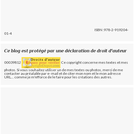
ISBN :978-2-919204-
01-4
Ce blog est protégé par une déclaration de droit d'auteur
00039812
Ce copyright concerne mes textes et mes
photos. Si vous souhaitez utiliser un de mes textes ou photos, merci de me
contacter au préalable par e- mail et de citer mon nom et le mon adresse
URL... comme je m'efforce de le faire pour les créations des autres.