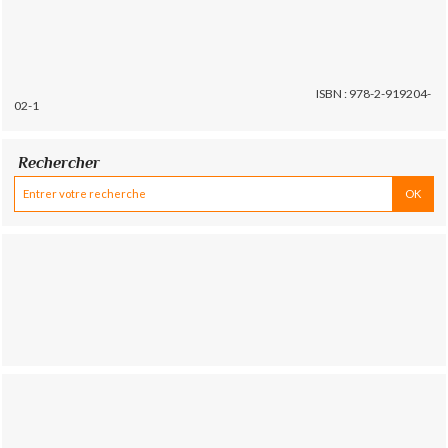
ISBN : 978-2-919204-
02-1
Rechercher