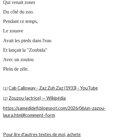
Qui venait zoner
Du côté du zoo.
Pendant ce temps,
Le zouave
Avait les pieds dans l'eau
Et lançait la "Zoubida"
Avec un zoulou
Plein de zèle.
Cab Calloway - Zaz Zuh Zaz (1933) - YouTube
[1]
Zouzou (actrice) — Wikipédia
[2]
https://samedidefi.blogspot.com/2026/06/un-zazou-
laura.html#comment-form
Pour lire d'autres textes de moi, achete