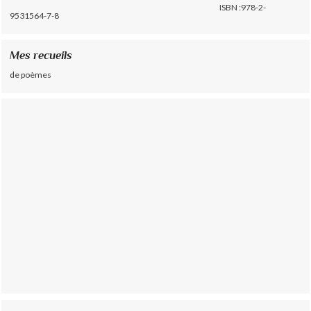
ISBN :978-2-
9531564-7-8
Mes recueils
de poèmes