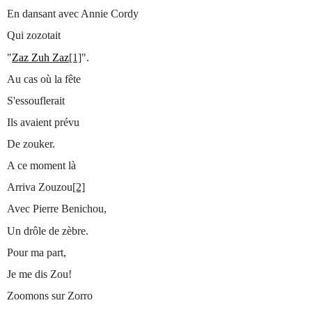
En dansant avec Annie Cordy
Qui zozotait
"
Zaz Zuh Zaz
[1]
".
Au cas où la fête
S'essouflerait
Ils avaient prévu
De zouker.
A ce moment là
Arriva Zouzou
[2]
Avec Pierre Benichou,
Un drôle de zèbre.
Pour ma part,
Je me dis Zou!
Zoomons sur Zorro