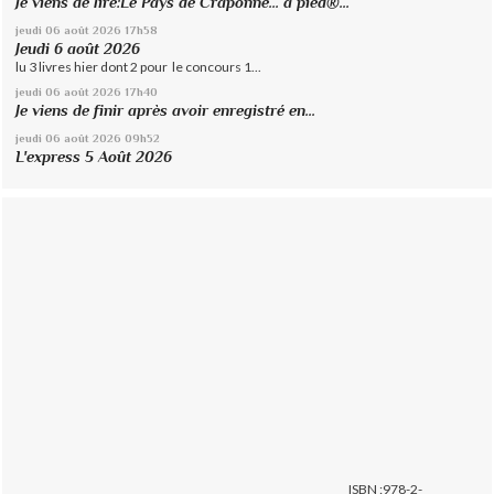
Je viens de lire:Le Pays de Craponne... à pied®...
jeudi 06
août 2026
17h58
Jeudi 6 août 2026
lu 3 livres hier dont 2 pour le concours 1...
jeudi 06
août 2026
17h40
Je viens de finir après avoir enregistré en...
jeudi 06
août 2026
09h52
L'express 5 Août 2026
ISBN :978-2-