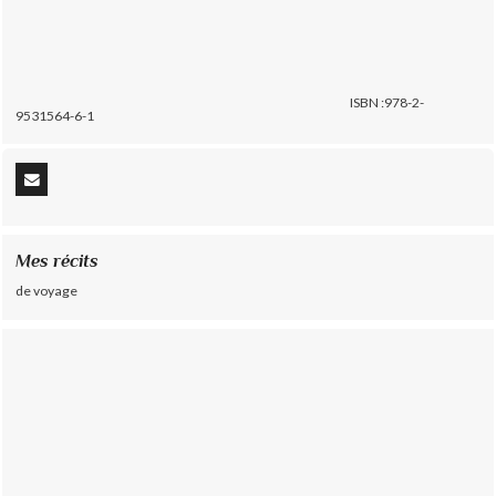
ISBN :978-2-
9531564-6-1
Mes récits
de voyage