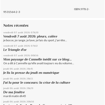
ISBN:978-2-
9531564-2-3
Notes récentes
vendredi 07
août 2026
07h20
Vendredi 7 août 2026: pleurs, colère
je bosse, je range, je lave, je fais du sport, j'arrête...
vendredi 07
août 2026
07h12
Le Triangle d'or
vendredi 07
août 2026
00h56
Mon paysage de Cannelle inédit sur ce blog:...
On a dit à Cannelle qu'elle avait toujours eu du volume...
jeudi 06
août 2026
21h45
Je lis la presse du jeudi en numérique
jeudi 06
août 2026
21h33
J'ai lu pour le concours: la crise de la culture
jeudi 06
août 2026
21h29
De ma fenêtre
mardi matin 6h45
jeudi 06
août 2026
20h50