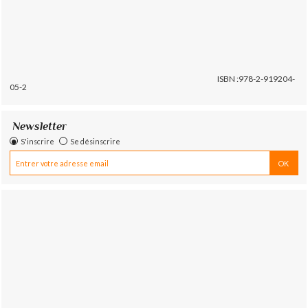
ISBN :978-2-919204-
05-2
Newsletter
S'inscrire
Se désinscrire