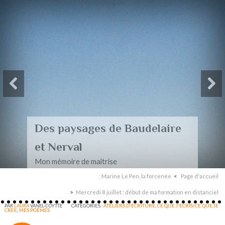
Des paysages de Baudelaire
et Nerval
Mon mémoire de maîtrise
: Marine Le Pen, la forcenée
Page d'accueil
Mercredi 8 juillet : début de ma formation en distanciel
PAR
LAURA
VANEL-COYTTE
CATÉGORIES :
ATELIERS D'ÉCRITURE
,
CE QUE J'ECRIS/CE QUE JE
CREE
,
MES POÈMES