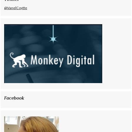
@VanelCoytte
Facebook