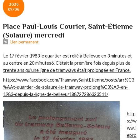
2026
07/06
Place Paul-Louis Courier, Saint-Étienne
(Solaure) mercredi
Lien permanent
Le 17 février 1983 le quartier est relié à Bellevue en 3 minutes et
au centre en 20 minutes6. C'était la première fois depuis plus de
trente ans qu'une ligne de tramways était prolongée en France.
https://www.facebook.com/TramwaySaintEtienne/posts/arr%C3
%AAt-quartier-de-solaure-le-tramway-prolong%C3%A9-en-
1983-depuis-la-ligne-de-bellevu/188727286323511/
http
s://w
ww.l
epro