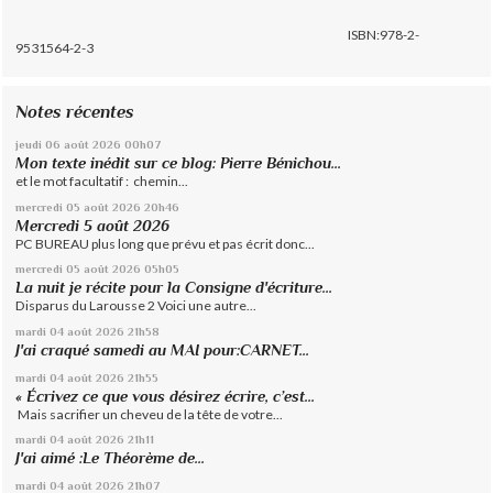
ISBN:978-2-
9531564-2-3
Notes récentes
jeudi 06
août 2026
00h07
Mon texte inédit sur ce blog: Pierre Bénichou...
et le mot facultatif : chemin...
mercredi 05
août 2026
20h46
Mercredi 5 août 2026
PC BUREAU plus long que prévu et pas écrit donc...
mercredi 05
août 2026
05h05
La nuit je récite pour la Consigne d'écriture...
Disparus du Larousse 2 Voici une autre...
mardi 04
août 2026
21h58
J'ai craqué samedi au MAI pour:CARNET...
mardi 04
août 2026
21h55
« Écrivez ce que vous désirez écrire, c’est...
Mais sacrifier un cheveu de la tête de votre...
mardi 04
août 2026
21h11
J'ai aimé :Le Théorème de...
mardi 04
août 2026
21h07