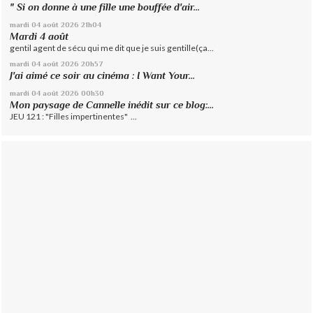
" Si on donne à une fille une bouffée d'air...
mardi 04
août 2026
21h04
Mardi 4 août
gentil agent de sécu qui me dit que je suis gentille(ça...
mardi 04
août 2026
20h57
J'ai aimé ce soir au cinéma : I Want Your...
mardi 04
août 2026
00h30
Mon paysage de Cannelle inédit sur ce blog:...
JEU 121 : "Filles impertinentes" ...