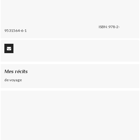
ISBN :978-2-
9531564-6-1
Mes récits
de voyage