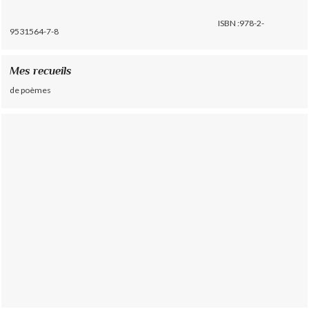
ISBN :978-2-
9531564-7-8
Mes recueils
de poèmes