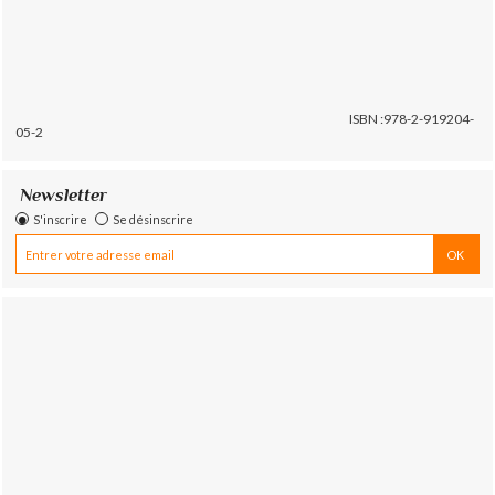
ISBN :978-2-919204-
05-2
Newsletter
S'inscrire
Se désinscrire