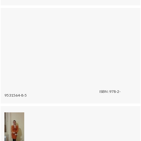
ISBN :978-2-
9531564-8-5