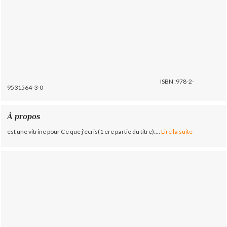
ISBN :978-2-
9531564-3-0
À propos
est une vitrine pour Ce que j'écris(1 ere partie du titre):...
Lire la suite