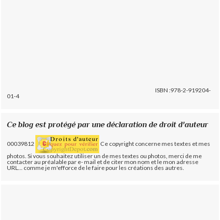
ISBN :978-2-919204-
01-4
Ce blog est protégé par une déclaration de droit d'auteur
00039812
Ce copyright concerne mes textes et mes
photos. Si vous souhaitez utiliser un de mes textes ou photos, merci de me
contacter au préalable par e- mail et de citer mon nom et le mon adresse
URL... comme je m'efforce de le faire pour les créations des autres.