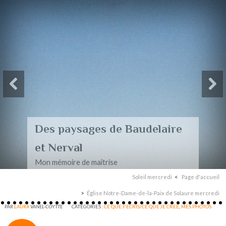
Des paysages de Baudelaire
et Nerval
Mon mémoire de maîtrise
Soleil mercredi
Page d'accueil
Église Notre-Dame-de-la-Paix de Solaure mercredi
PAR
LAURA
VANEL-COYTTE
CATÉGORIES :
CE QUE J'ECRIS/CE QUE JE CREE
,
MES PHOTOS