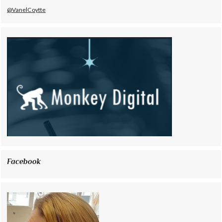
@VanelCoytte
Facebook