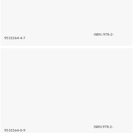
ISBN :978-2-
9531564-4-7
ISBN:978-2-
9531564-0-9