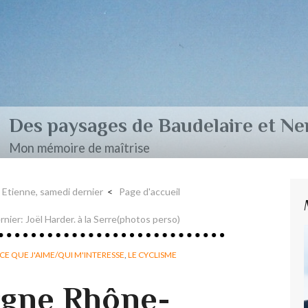
aire et Nerval
 Etienne, samedi dernier
Page d'accueil
rnier: Joël Harder. à la Serre(photos perso)
CE QUE J'AIME/QUI M'INTERESSE
,
LE CYCLISME
rgne Rhône-