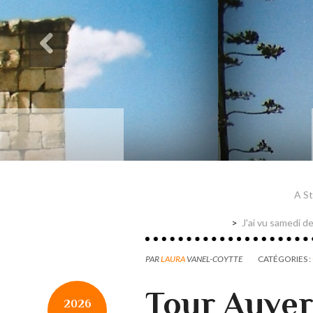
Des paysages de Baudel
Mon mémoire de maîtrise
A St
J'ai vu samedi de
PAR
LAURA
VANEL-COYTTE
CATÉGORIES :
Tour Auve
2026