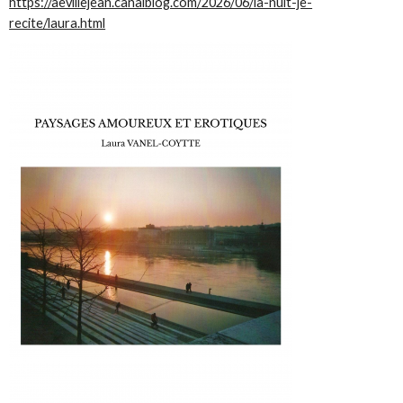
https://aevillejean.canalblog.com/2026/06/la-nuit-je-
recite/laura.html