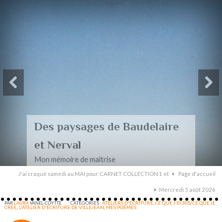
Des paysages de Baudelaire
et Nerval
Mon mémoire de maîtrise
J'ai craqué samedi au MAI pour:CARNET COLLECTION 1 et
Page d'accueil
Mercredi 5 août 2026
PAR
LAURA
VANEL-COYTTE
CATÉGORIES :
ATELIERS D'ÉCRITURE
,
CE QUE J'ECRIS/CE QUE JE
CREE
,
L'ATELIER D'ÉCRITURE DE VILLEJEAN
,
MES POÈMES