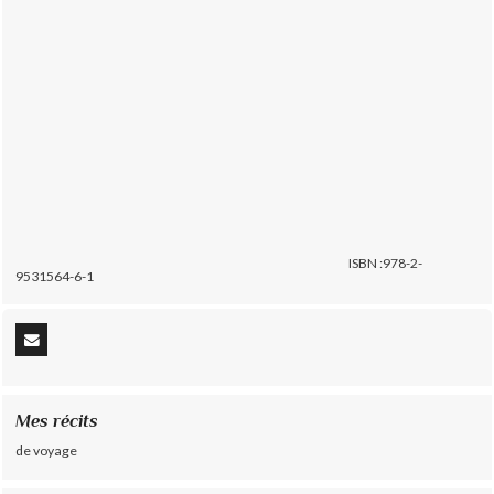
ISBN :978-2-
9531564-6-1
Mes récits
de voyage