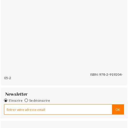
ISBN :978-2-919204-
05-2
Newsletter
S'inscrire
Se désinscrire