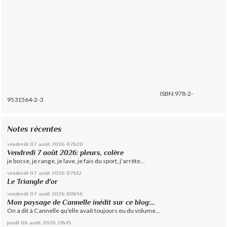
ISBN:978-2-
9531564-2-3
Notes récentes
vendredi 07
août 2026
07h20
Vendredi 7 août 2026: pleurs, colère
je bosse, je range, je lave, je fais du sport, j'arrête...
vendredi 07
août 2026
07h12
Le Triangle d'or
vendredi 07
août 2026
00h56
Mon paysage de Cannelle inédit sur ce blog:...
On a dit à Cannelle qu'elle avait toujours eu du volume...
jeudi 06
août 2026
21h45