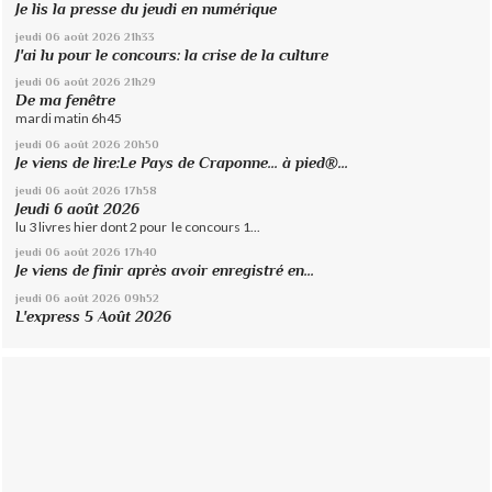
Je lis la presse du jeudi en numérique
jeudi 06
août 2026
21h33
J'ai lu pour le concours: la crise de la culture
jeudi 06
août 2026
21h29
De ma fenêtre
mardi matin 6h45
jeudi 06
août 2026
20h50
Je viens de lire:Le Pays de Craponne... à pied®...
jeudi 06
août 2026
17h58
Jeudi 6 août 2026
lu 3 livres hier dont 2 pour le concours 1...
jeudi 06
août 2026
17h40
Je viens de finir après avoir enregistré en...
jeudi 06
août 2026
09h52
L'express 5 Août 2026