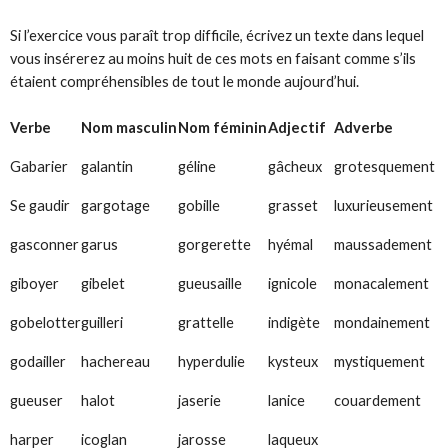
Si l’exercice vous paraît trop difficile, écrivez un texte dans lequel
vous insérerez au moins huit de ces mots en faisant comme s’ils
étaient compréhensibles de tout le monde aujourd’hui.
Verbe
Nom masculin
Nom féminin
Adjectif
Adverbe
Gabarier
galantin
géline
gâcheux
grotesquement
Se gaudir
gargotage
gobille
grasset
luxurieusement
gasconner
garus
gorgerette
hyémal
maussadement
giboyer
gibelet
gueusaille
ignicole
monacalement
gobelotter
guilleri
grattelle
indigète
mondainement
godailler
hachereau
hyperdulie
kysteux
mystiquement
gueuser
halot
jaserie
lanice
couardement
harper
icoglan
jarosse
laqueux