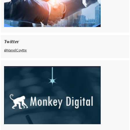
Twitter
@VanelCoytte