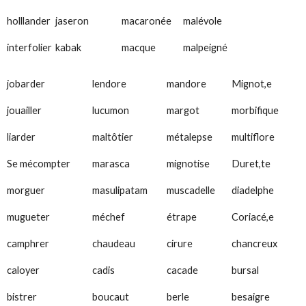
holllander
jaseron
macaronée
malévole
interfolier
kabak
macque
malpeigné
jobarder
lendore
mandore
Mignot,e
jouailler
lucumon
margot
morbifique
liarder
maltôtier
métalepse
multiflore
Se mécompter
marasca
mignotise
Duret,te
morguer
masulipatam
muscadelle
diadelphe
mugueter
méchef
étrape
Coriacé,e
camphrer
chaudeau
cirure
chancreux
caloyer
cadis
cacade
bursal
bistrer
boucaut
berle
besaigre