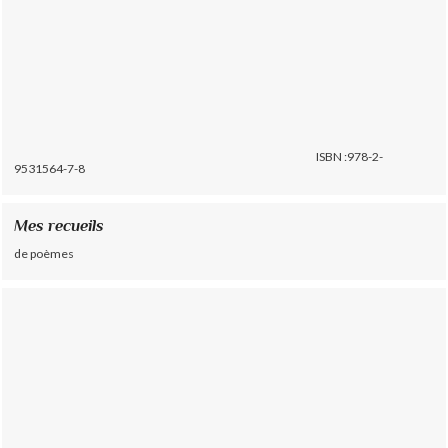
ISBN :978-2-
9531564-7-8
Mes recueils
de poèmes