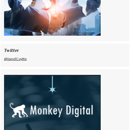
Twitter
@VanelCoytte