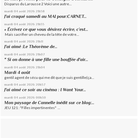
Disparus du Larousse 2 Voici une autre...
mardi 04
août 2026
21h58
J'ai craqué samedi au MAI pour:CARNET...
mardi 04
août 2026
21h55
« Écrivez ce que vous désirez écrire, c’est...
Mais sacrifier un cheveu de la tête de votre...
mardi 04
août 2026
21h11
J'ai aimé :Le Théorème de...
mardi 04
août 2026
21h07
" Si on donne à une fille une bouffée d'air...
mardi 04
août 2026
21h04
Mardi 4 août
gentil agent de sécu qui me dit que je suis gentille(ça...
mardi 04
août 2026
20h57
J'ai aimé ce soir au cinéma : I Want Your...
mardi 04
août 2026
00h30
Mon paysage de Cannelle inédit sur ce blog:...
JEU 121 : "Filles impertinentes" ...