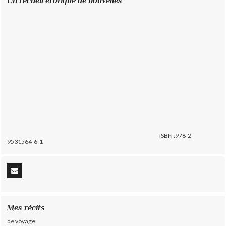
Un recueil érotique de nouvelles
ISBN :978-2-
9531564-6-1
Mes récits
de voyage