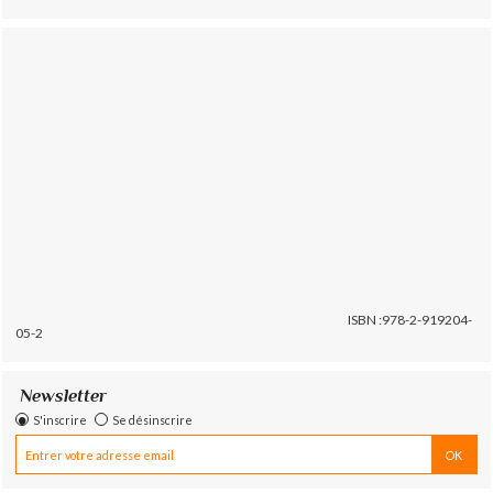
ISBN :978-2-919204-
05-2
Newsletter
S'inscrire
Se désinscrire