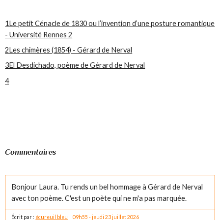
1
Le petit Cénacle de 1830 ou l’invention d’une posture romantique
- Université Rennes 2
2
Les chimères (1854) - Gérard de Nerval
3
El Desdichado, poème de Gérard de Nerval
4
Commentaires
Bonjour Laura. Tu rends un bel hommage à Gérard de Nerval
avec ton poème. C'est un poète qui ne m'a pas marquée.
Écrit par :
écureuil bleu
09h55
-
jeudi 23
juillet 2026