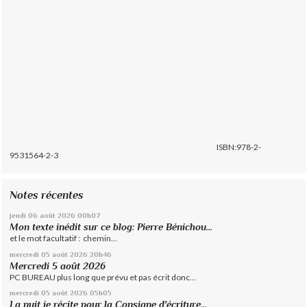
ISBN:978-2-
9531564-2-3
Notes récentes
jeudi 06
août 2026
00h07
Mon texte inédit sur ce blog: Pierre Bénichou...
et le mot facultatif : chemin...
mercredi 05
août 2026
20h46
Mercredi 5 août 2026
PC BUREAU plus long que prévu et pas écrit donc...
mercredi 05
août 2026
05h05
La nuit je récite pour la Consigne d'écriture...