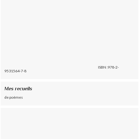
ISBN :978-2-
9531564-7-8
Mes recueils
de poèmes