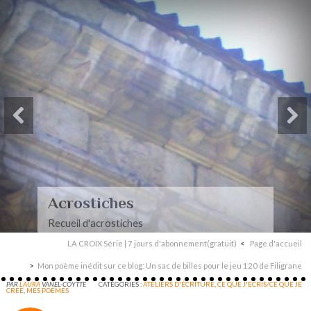
Paysages-Poèmes à mon
mari
Recueil de poèmes dédiés à mon mari
LA CROIX Série | 7 jours d'abonnement(gratuit)
Page d'accueil
Mon poème inédit sur ce blog: Un sac de billes pour le jeu 120 de Filigrane
PAR
LAURA
VANEL-COYTTE
CATÉGORIES :
ATELIERS D'ÉCRITURE
,
CE QUE J'ECRIS/CE QUE JE
CREE
,
MES POÈMES