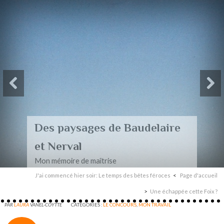
Des paysages de Baudelaire
et Nerval
Mon mémoire de maîtrise
J'ai commencé hier soir: Le temps des bêtes féroces
Page d'accueil
Une échappée cette Foix ?
PAR
LAURA
VANEL-COYTTE
CATÉGORIES :
LE CONCOURS
,
MON TRAVAIL