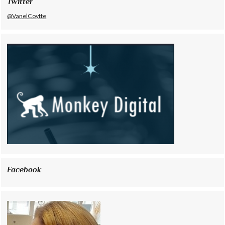
Twitter
@VanelCoytte
Facebook