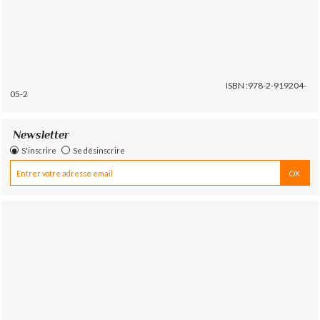
ISBN :978-2-919204-
05-2
Newsletter
S'inscrire
Se désinscrire