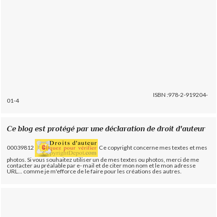
ISBN :978-2-919204-
01-4
Ce blog est protégé par une déclaration de droit d'auteur
00039812
Ce copyright concerne mes textes et mes
photos. Si vous souhaitez utiliser un de mes textes ou photos, merci de me
contacter au préalable par e- mail et de citer mon nom et le mon adresse
URL... comme je m'efforce de le faire pour les créations des autres.