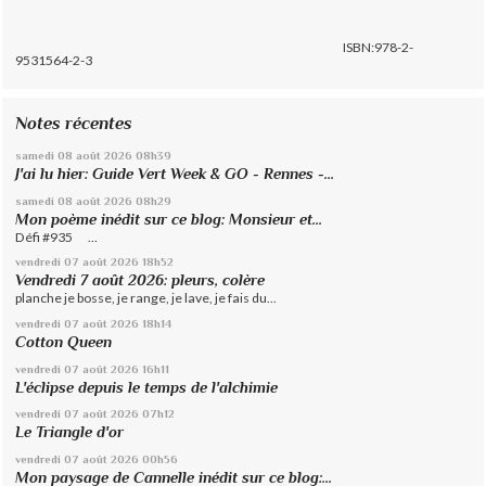
ISBN:978-2-
9531564-2-3
Notes récentes
samedi 08
août 2026
08h39
J'ai lu hier: Guide Vert Week & GO - Rennes -...
samedi 08
août 2026
08h29
Mon poème inédit sur ce blog: Monsieur et...
Défi #935 ...
vendredi 07
août 2026
18h52
Vendredi 7 août 2026: pleurs, colère
planche je bosse, je range, je lave, je fais du...
vendredi 07
août 2026
18h14
Cotton Queen
vendredi 07
août 2026
16h11
L'éclipse depuis le temps de l'alchimie
vendredi 07
août 2026
07h12
Le Triangle d'or
vendredi 07
août 2026
00h56
Mon paysage de Cannelle inédit sur ce blog:...