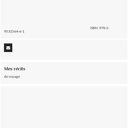
ISBN :978-2-
9531564-6-1
Mes récits
de voyage