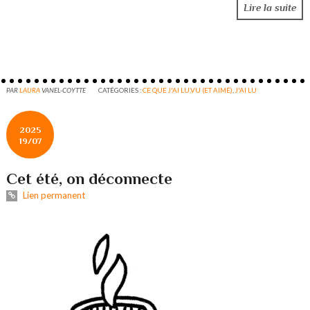
Lire la suite
PAR
LAURA
VANEL-COYTTE
CATÉGORIES :
CE QUE J'AI LU,VU (ET AIMÉ)
,
J'AI LU
2025
19/07
Cet été, on déconnecte
Lien permanent