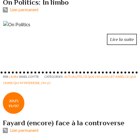
On Politics: In limbo
Lien permanent
Lire la suite
PAR
LAURA
VANEL-COYTTE
CATÉGORIES :
ACTUALITTÉ
,
CE QUE J'AI LU,VU (ET AIMÉ)
,
CE QUE
J'AIME/QUI M'INTERESSE
,
J'AI LU
2025
19/07
Fayard (encore) face à la controverse
Lien permanent