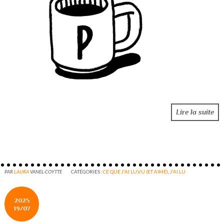
Lire la suite
PAR
LAURA
VANEL-COYTTE
CATÉGORIES :
CE QUE J'AI LU,VU (ET AIMÉ)
,
J'AI LU
2025
19/07