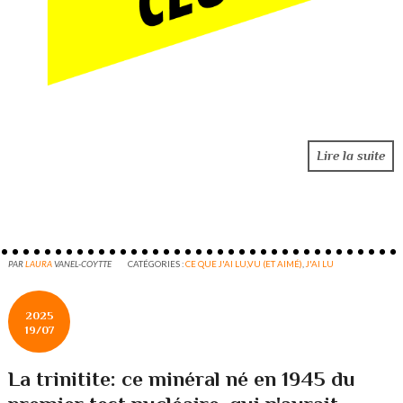
Lire la suite
PAR
LAURA
VANEL-COYTTE
CATÉGORIES :
CE QUE J'AI LU,VU (ET AIMÉ)
,
J'AI LU
2025
19/07
La trinitite: ce minéral né en 1945 du