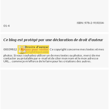
ISBN :978-2-919204-
01-4
Ce blog est protégé par une déclaration de droit d'auteur
00039812
Ce copyright concerne mes textes et mes
photos. Si vous souhaitez utiliser un de mes textes ou photos, merci de me
contacter au préalable par e- mail et de citer mon nom et le mon adresse
URL... comme je m'efforce de le faire pour les créations des autres.