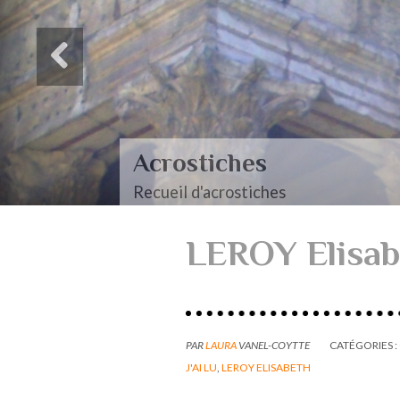
Acrostiches
Recueil d'acrostiches
LEROY Elisab
PAR
LAURA
VANEL-COYTTE
CATÉGORIES :
J'AI LU
,
LEROY ELISABETH