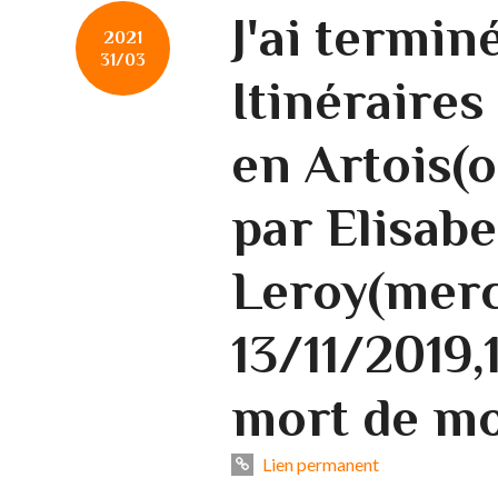
J'ai terminé
2021
31/03
Itinéraire
en Artois(o
par Elisabe
Leroy(merci
13/11/2019,
mort de mo
Lien permanent