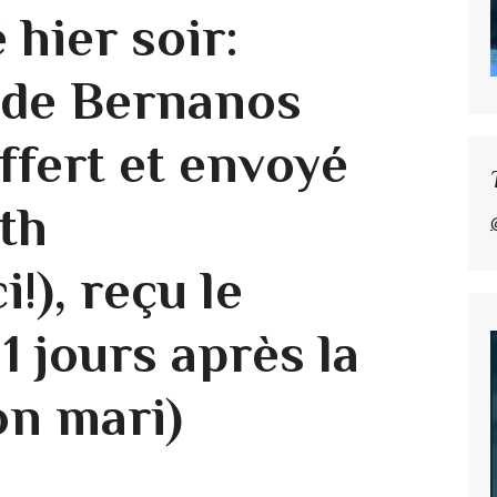
 hier soir:
s de Bernanos
ffert et envoyé
th
!), reçu le
11 jours après la
n mari)