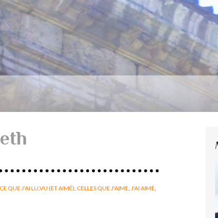
eth
CE QUE J'AI LU,VU (ET AIMÉ)
,
CELLES QUE J'AIME
,
J'AI AIMÉ
,