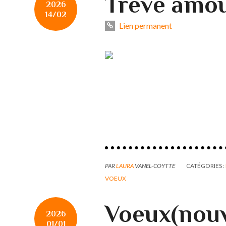
Trêve amo
2026
14/02
Lien permanent
PAR
LAURA
VANEL-COYTTE
CATÉGORIES :
VOEUX
Voeux(nouv
2026
01/01