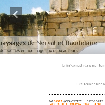
Des paysages de Baudel
Mon mémoire de maîtrise
Jai fini ce matin dans mon 
J'ai terminé hier s
PAR
LAURA
VANEL-COYTTE
CATÉGORIES :
L'ACTUALITÉ
,
LE JOURNAL (QUOTIDIEN) LE 