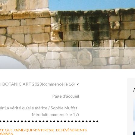
aire et Nerval
bain: BOTANIC ART 2023(commencé le 16)
Page d'accueil
oir:La vérité qu'elle mérite / Sophie Muffat-
Méridol(commencé le 17)
CE QUE J'AIME/QUI M'INTERESSE
,
DES ÉVÈNEMENTS
,
PARISIEN