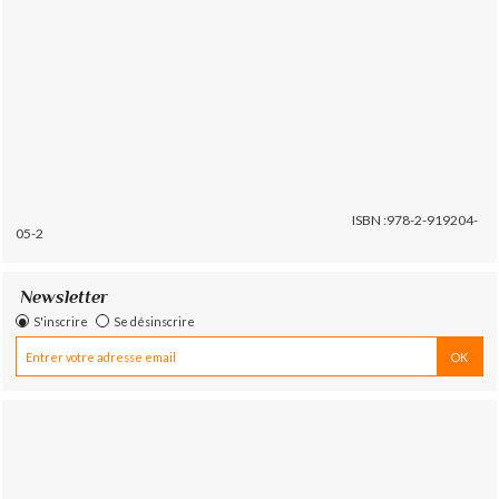
ISBN :978-2-919204-
05-2
Newsletter
S'inscrire
Se désinscrire