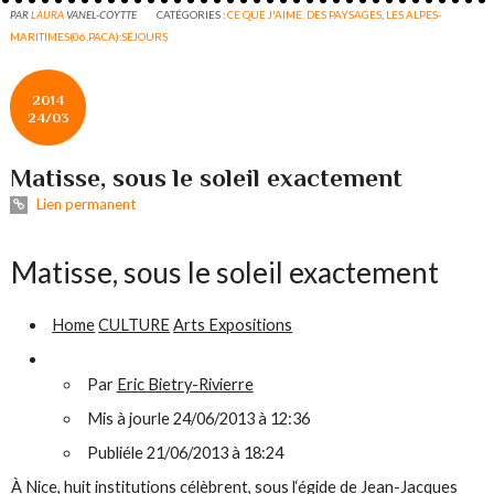
PAR
LAURA
VANEL-COYTTE
CATÉGORIES :
CE QUE J'AIME. DES PAYSAGES
,
LES ALPES-
MARITIMES(06,PACA):SÉJOURS
2014
24/03
Matisse, sous le soleil exactement
Lien permanent
Matisse, sous le soleil exactement
Home
CULTURE
Arts Expositions
Par
Eric Bietry-Rivierre
Mis à jourle 24/06/2013 à 12:36
Publiéle 21/06/2013 à 18:24
À Nice, huit institutions célèbrent, sous l‘égide de Jean-Jacques