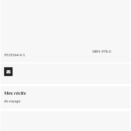
ISBN :978-2-
9531564-6-1
Mes récits
de voyage