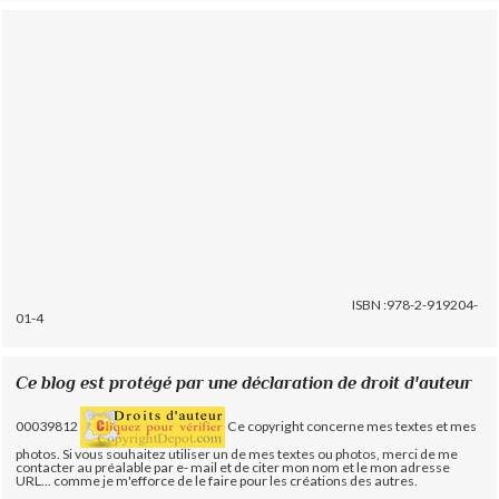
ISBN :978-2-919204-
01-4
Ce blog est protégé par une déclaration de droit d'auteur
00039812
Ce copyright concerne mes textes et mes
photos. Si vous souhaitez utiliser un de mes textes ou photos, merci de me
contacter au préalable par e- mail et de citer mon nom et le mon adresse
URL... comme je m'efforce de le faire pour les créations des autres.