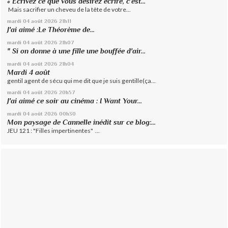
« Écrivez ce que vous désirez écrire, c’est...
Mais sacrifier un cheveu de la tête de votre...
mardi 04
août 2026
21h11
J'ai aimé :Le Théorème de...
mardi 04
août 2026
21h07
" Si on donne à une fille une bouffée d'air...
mardi 04
août 2026
21h04
Mardi 4 août
gentil agent de sécu qui me dit que je suis gentille(ça...
mardi 04
août 2026
20h57
J'ai aimé ce soir au cinéma : I Want Your...
mardi 04
août 2026
00h30
Mon paysage de Cannelle inédit sur ce blog:...
JEU 121 : "Filles impertinentes" ...