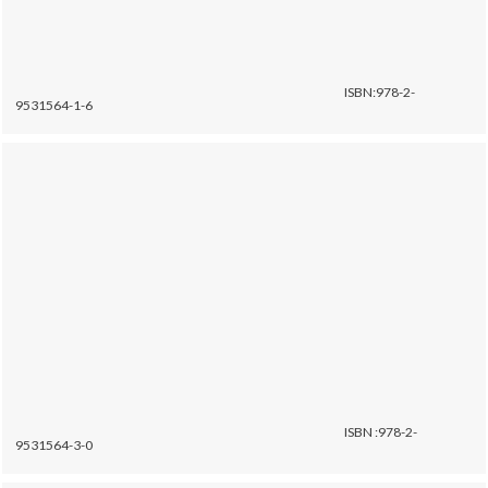
ISBN:978-2-
9531564-1-6
ISBN :978-2-
9531564-3-0