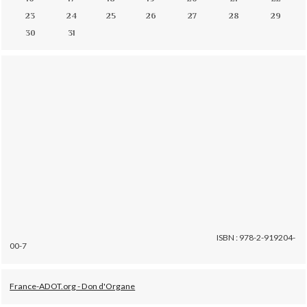
23
24
25
26
27
28
29
30
31
ISBN : 978-2-919204-
00-7
France-ADOT.org - Don d'Organe