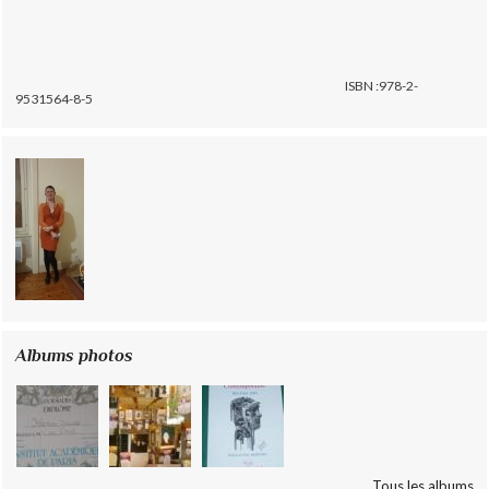
ISBN :978-2-
9531564-8-5
Albums photos
Tous les albums