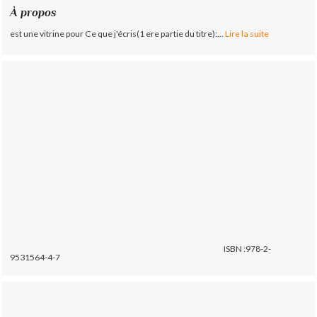
À propos
est une vitrine pour Ce que j'écris(1 ere partie du titre):...
Lire la suite
ISBN :978-2-
9531564-4-7