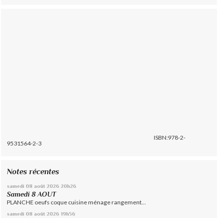
ISBN:978-2-
9531564-2-3
Notes récentes
samedi 08
août 2026
20h26
Samedi 8 AOUT
PLANCHE oeufs coque cuisine ménage rangement...
samedi 08
août 2026
19h56