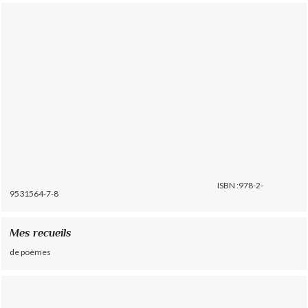
ISBN :978-2-
9531564-7-8
Mes recueils
de poèmes