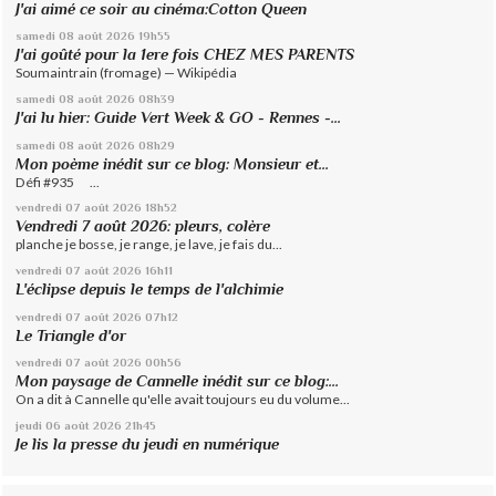
J'ai aimé ce soir au cinéma:Cotton Queen
samedi 08
août 2026
19h55
J'ai goûté pour la 1ere fois CHEZ MES PARENTS
Soumaintrain (fromage) — Wikipédia
samedi 08
août 2026
08h39
J'ai lu hier: Guide Vert Week & GO - Rennes -...
samedi 08
août 2026
08h29
Mon poème inédit sur ce blog: Monsieur et...
Défi #935 ...
vendredi 07
août 2026
18h52
Vendredi 7 août 2026: pleurs, colère
planche je bosse, je range, je lave, je fais du...
vendredi 07
août 2026
16h11
L'éclipse depuis le temps de l'alchimie
vendredi 07
août 2026
07h12
Le Triangle d'or
vendredi 07
août 2026
00h56
Mon paysage de Cannelle inédit sur ce blog:...
On a dit à Cannelle qu'elle avait toujours eu du volume...
jeudi 06
août 2026
21h45
Je lis la presse du jeudi en numérique