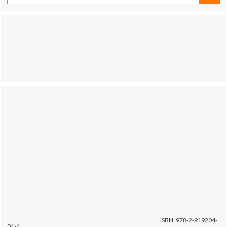
ISBN :978-2-919204-
01-4