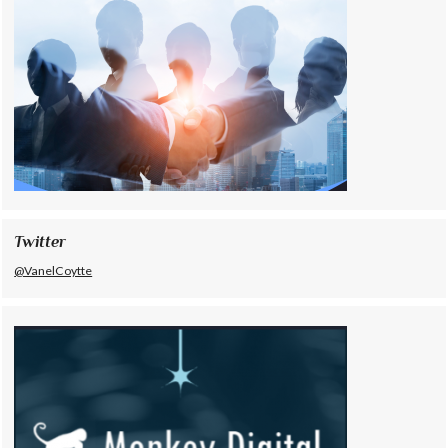
Twitter
@VanelCoytte