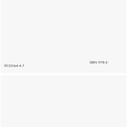
ISBN :978-2-
9531564-4-7