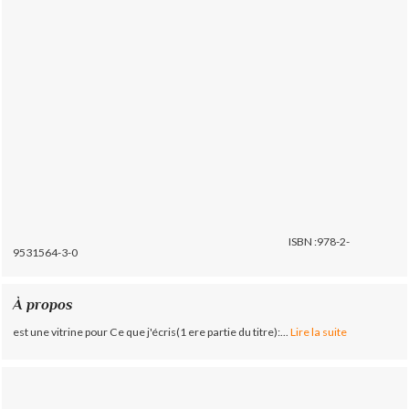
ISBN :978-2-
9531564-3-0
À propos
est une vitrine pour Ce que j'écris(1 ere partie du titre):...
Lire la suite