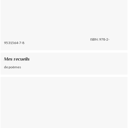
ISBN :978-2-
9531564-7-8
Mes recueils
de poèmes