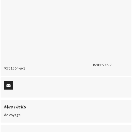
ISBN :978-2-
9531564-6-1
Mes récits
de voyage