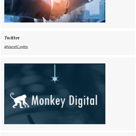
Twitter
@VanelCoytte