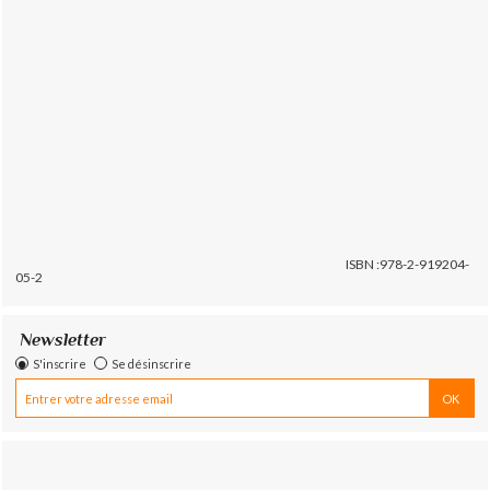
ISBN :978-2-919204-
05-2
Newsletter
S'inscrire
Se désinscrire