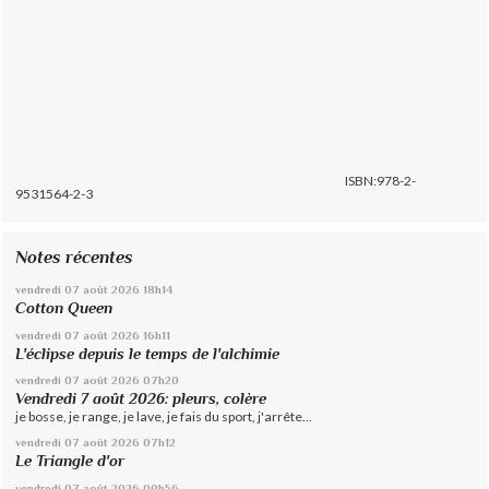
ISBN:978-2-
9531564-2-3
Notes récentes
vendredi 07
août 2026
18h14
Cotton Queen
vendredi 07
août 2026
16h11
L'éclipse depuis le temps de l'alchimie
vendredi 07
août 2026
07h20
Vendredi 7 août 2026: pleurs, colère
je bosse, je range, je lave, je fais du sport, j'arrête...
vendredi 07
août 2026
07h12
Le Triangle d'or
vendredi 07
août 2026
00h56