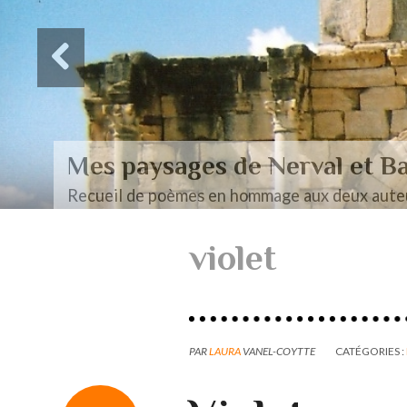
Des paysages de Baudel
Mon mémoire de maîtrise
violet
PAR
LAURA
VANEL-COYTTE
CATÉGORIES :