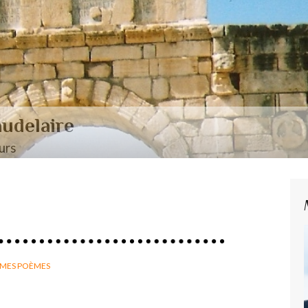
aire et Nerval
MES POÈMES