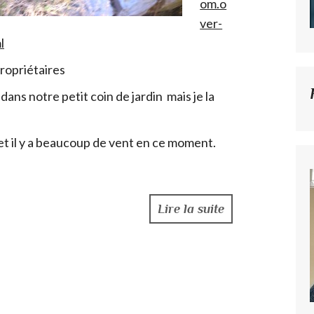
om.o
ver-
l
propriétaires
dans notre petit coin de jardin mais je la
t il y a beaucoup de vent en ce moment.
Lire la suite