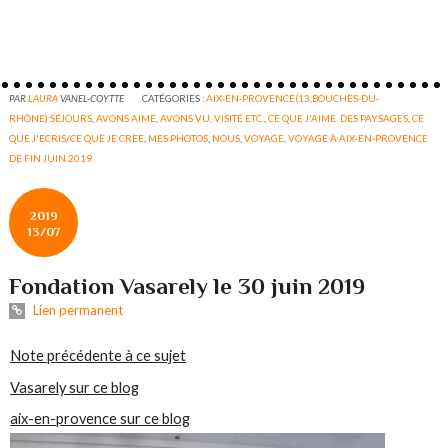
PAR
LAURA
VANEL-COYTTE
CATÉGORIES :
AIX-EN-PROVENCE(13,BOUCHES-DU-
RHÔNE):SÉJOURS
,
AVONS AIMÉ
,
AVONS VU, VISITÉ ETC.
,
CE QUE J'AIME. DES PAYSAGES
,
CE
QUE J'ECRIS/CE QUE JE CREE
,
MES PHOTOS
,
NOUS
,
VOYAGE
,
VOYAGE À AIX-EN-PROVENCE
DE FIN JUIN 2019
2019
13/07
Fondation Vasarely le 30 juin 2019
Lien permanent
Note précédente à ce sujet
Vasarely sur ce blog
aix-en-provence sur ce blog