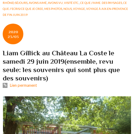
RHÔNE):SÉJOURS
,
AVONS AIMÉ
,
AVONS VU, VISITÉ ETC.
,
CE QUE J'AIME. DES PAYSAGES
,
CE
QUE J'ECRIS/CE QUE JE CREE
,
MES PHOTOS
,
NOUS
,
VOYAGE
,
VOYAGE À AIX-EN-PROVENCE
DE FIN JUIN 2019
2020
23/03
Liam Gillick au Château La Coste le
samedi 29 juin 2019(ensemble, revu
seule: les souvenirs qui sont plus que
des souvenirs)
Lien permanent