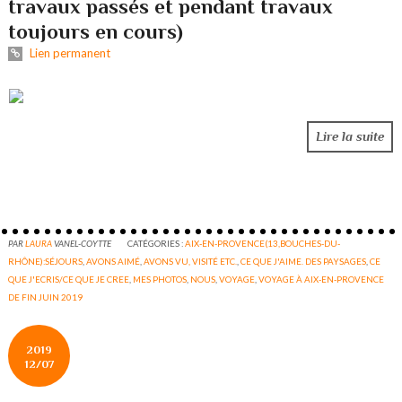
travaux passés et pendant travaux
toujours en cours)
Lien permanent
Lire la suite
PAR
LAURA
VANEL-COYTTE
CATÉGORIES :
AIX-EN-PROVENCE(13,BOUCHES-DU-
RHÔNE):SÉJOURS
,
AVONS AIMÉ
,
AVONS VU, VISITÉ ETC.
,
CE QUE J'AIME. DES PAYSAGES
,
CE
QUE J'ECRIS/CE QUE JE CREE
,
MES PHOTOS
,
NOUS
,
VOYAGE
,
VOYAGE À AIX-EN-PROVENCE
DE FIN JUIN 2019
2019
12/07