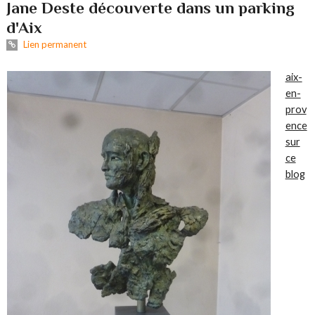
Jane Deste découverte dans un parking
d'Aix
Lien permanent
aix-
en-
prov
ence
sur
ce
blog