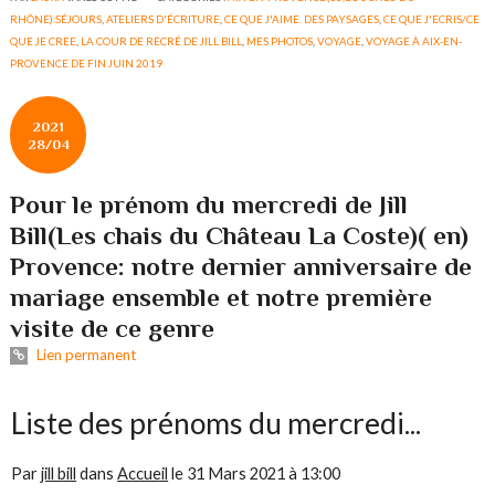
RHÔNE):SÉJOURS
,
ATELIERS D'ÉCRITURE
,
CE QUE J'AIME. DES PAYSAGES
,
CE QUE J'ECRIS/CE
QUE JE CREE
,
LA COUR DE RÉCRÉ DE JILL BILL
,
MES PHOTOS
,
VOYAGE
,
VOYAGE À AIX-EN-
PROVENCE DE FIN JUIN 2019
2021
28/04
Pour le prénom du mercredi de Jill
Bill(Les chais du Château La Coste)( en)
Provence: notre dernier anniversaire de
mariage ensemble et notre première
visite de ce genre
Lien permanent
Liste des prénoms du mercredi...
Par
jill bill
dans
Accueil
le
31 Mars 2021 à 13:00