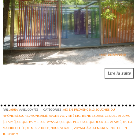
Lire la suite
PAR
LAURA
VANEL-COYTTE
CATÉGORIES :
AIX-EN-PROVENCE(13,BOUCHES-DU-
RHÔNE):SÉJOURS
,
AVONS AIMÉ
,
AVONS VU, VISITÉ ETC.
,
BIENNE,SUISSE
,
CE QUE J'AI LU,VU
(ET AIMÉ)
,
CE QUE J'AIME. DES PAYSAGES
,
CE QUE J'ECRIS/CE QUE JE CREE
,
J'AI AIMÉ
,
J'AI LU
,
MA BIBLIOTHÈQUE
,
MES PHOTOS
,
NOUS
,
VOYAGE
,
VOYAGE À AIX-EN-PROVENCE DE FIN
JUIN 2019