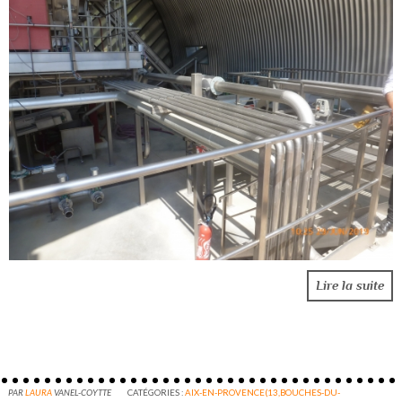
Lire la suite
PAR
LAURA
VANEL-COYTTE
CATÉGORIES :
AIX-EN-PROVENCE(13,BOUCHES-DU-