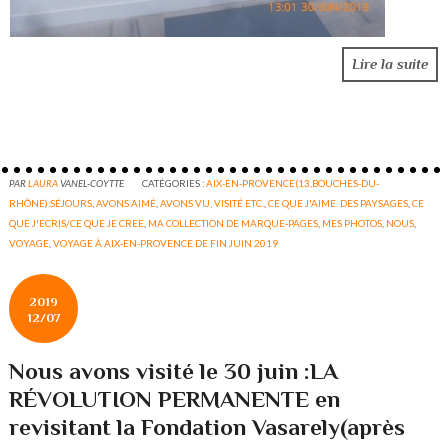
Lire la suite
PAR
LAURA
VANEL-COYTTE
CATÉGORIES :
AIX-EN-PROVENCE(13,BOUCHES-DU-
RHÔNE):SÉJOURS
,
AVONS AIMÉ
,
AVONS VU, VISITÉ ETC.
,
CE QUE J'AIME. DES PAYSAGES
,
CE
QUE J'ECRIS/CE QUE JE CREE
,
MA COLLECTION DE MARQUE-PAGES
,
MES PHOTOS
,
NOUS
,
VOYAGE
,
VOYAGE À AIX-EN-PROVENCE DE FIN JUIN 2019
2019
12/07
Nous avons visité le 30 juin :LA
RÉVOLUTION PERMANENTE en
revisitant la Fondation Vasarely(après