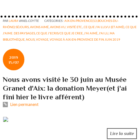
PAR
LAURA
VANEL-COYTTE
CATÉGORIES :
AIX-EN-PROVENCE(13,BOUCHES-DU-
RHÔNE):SÉJOURS
,
AVONS AIMÉ
,
AVONS VU, VISITÉ ETC.
,
CE QUE J'AI LU,VU (ET AIMÉ)
,
CE QUE
J'AIME. DES PAYSAGES
,
CE QUE J'ECRIS/CE QUE JE CREE
,
J'AI AIMÉ
,
J'AI LU
,
MA
BIBLIOTHÈQUE
,
NOUS
,
VOYAGE
,
VOYAGE À AIX-EN-PROVENCE DE FIN JUIN 2019
2019
15/07
Nous avons visité le 30 juin au Musée
Granet d'Aix: la donation Meyer(et j'ai
fini hier le livre afférent)
Lien permanent
Lire la suite