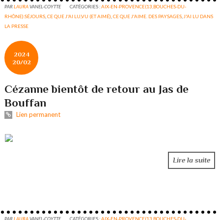
PAR
LAURA
VANEL-COYTTE
CATÉGORIES :
AIX-EN-PROVENCE(13,BOUCHES-DU-
RHÔNE):SÉJOURS
,
CE QUE J'AI LU,VU (ET AIMÉ)
,
CE QUE J'AIME. DES PAYSAGES
,
J'AI LU DANS
LA PRESSE
2024
20/02
Cézanne bientôt de retour au Jas de
Bouffan
Lien permanent
Lire la suite
PAR
LAURA
VANEL-COYTTE
CATÉGORIES :
AIX-EN-PROVENCE(13,BOUCHES-DU-