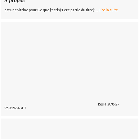
À propos
est une vitrine pour Ce que j'écris(1 ere partie du titre):...
Lire la suite
ISBN :978-2-
9531564-4-7