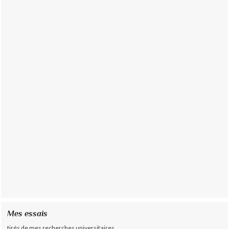
Mes essais
tirés de mes recherches universitaires