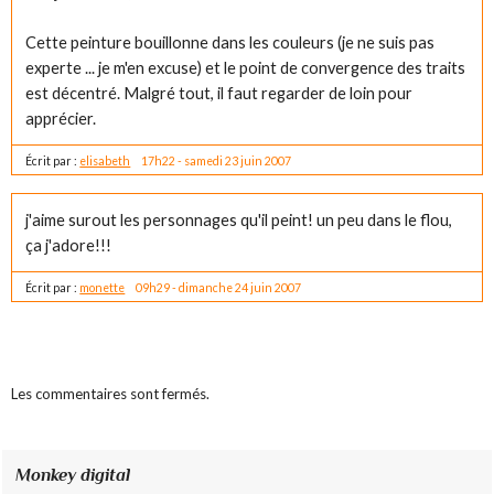
Cette peinture bouillonne dans les couleurs (je ne suis pas
experte ... je m'en excuse) et le point de convergence des traits
est décentré. Malgré tout, il faut regarder de loin pour
apprécier.
Écrit par :
elisabeth
17h22
-
samedi 23
juin 2007
j'aime surout les personnages qu'il peint! un peu dans le flou,
ça j'adore!!!
Écrit par :
monette
09h29
-
dimanche 24
juin 2007
Les commentaires sont fermés.
Monkey digital