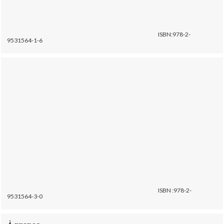
ISBN:978-2-
9531564-1-6
ISBN :978-2-
9531564-3-0