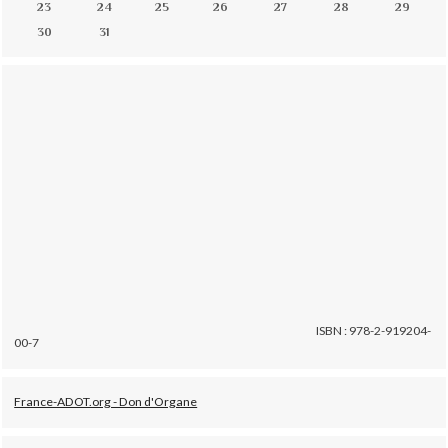
23
24
25
26
27
28
29
30
31
ISBN : 978-2-919204-
00-7
France-ADOT.org - Don d'Organe