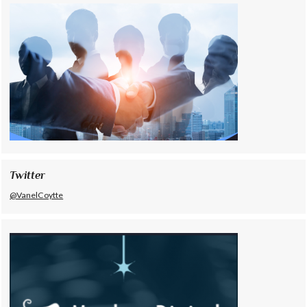
Twitter
@VanelCoytte