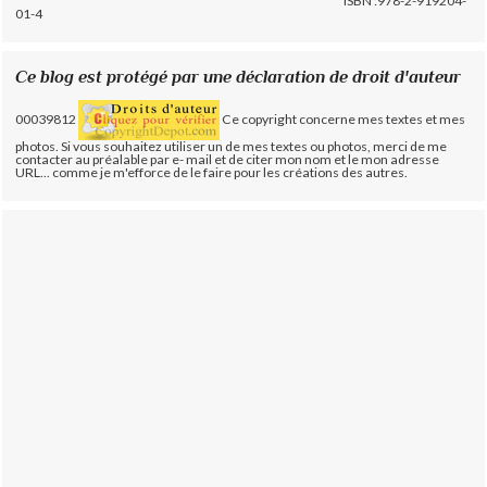
ISBN :978-2-919204-
01-4
Ce blog est protégé par une déclaration de droit d'auteur
00039812
Ce copyright concerne mes textes et mes
photos. Si vous souhaitez utiliser un de mes textes ou photos, merci de me
contacter au préalable par e- mail et de citer mon nom et le mon adresse
URL... comme je m'efforce de le faire pour les créations des autres.