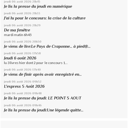
jeudi 06
août 2026
21h45
Je lis la presse du jeudi en numérique
jeudi 06
août 2026
21h33
J'ai lu pour le concours: la crise de la culture
jeudi 06
août 2026
21h29
De ma fenêtre
mardi matin 6h45
jeudi 06
août 2026
20h50
Je viens de lire:Le Pays de Craponne... à pied®...
jeudi 06
août 2026
17h58
Jeudi 6 août 2026
lu 3 livres hier dont 2 pour le concours 1...
jeudi 06
août 2026
17h40
Je viens de finir après avoir enregistré en...
jeudi 06
août 2026
09h52
L'express 5 Août 2026
jeudi 06
août 2026
09h48
Je lis la presse du jeudi: LE POINT 5 AOUT
jeudi 06
août 2026
09h46
Je lis la presse du jeudi:Une légende quitte...