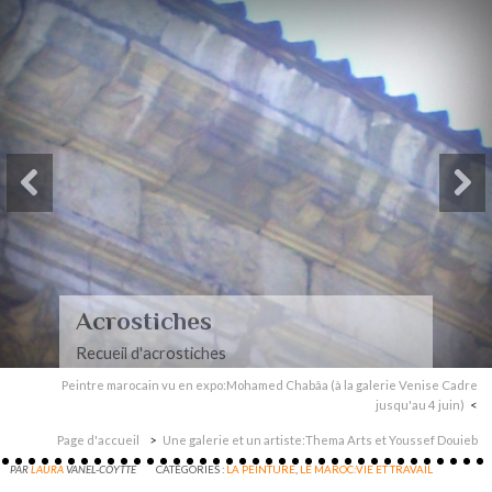
Acrostiches
Recueil d'acrostiches
Peintre marocain vu en expo:Mohamed Chabâa (à la galerie Venise Cadre
jusqu'au 4 juin)
Page d'accueil
Une galerie et un artiste:Thema Arts et Youssef Douieb
PAR
LAURA
VANEL-COYTTE
CATÉGORIES :
LA PEINTURE
,
LE MAROC:VIE ET TRAVAIL