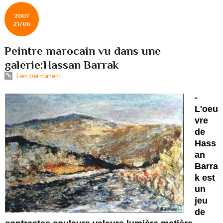
2007
21/06
Peintre marocain vu dans une
galerie:Hassan Barrak
Lien permanent
-
L'oeu
vre
de
Hass
an
Barra
k est
un
jeu
de