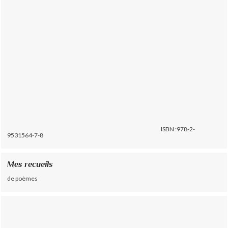
ISBN :978-2-
9531564-7-8
Mes recueils
de poèmes