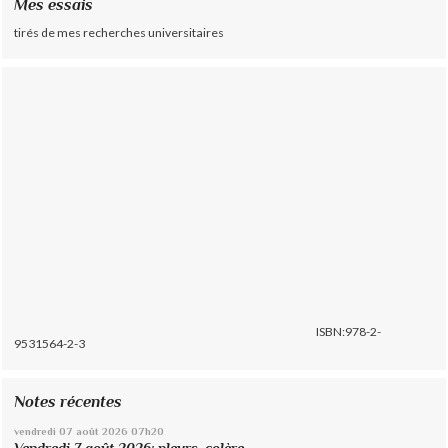
Mes essais
tirés de mes recherches universitaires
ISBN:978-2-
9531564-2-3
Notes récentes
vendredi 07
août 2026
07h20