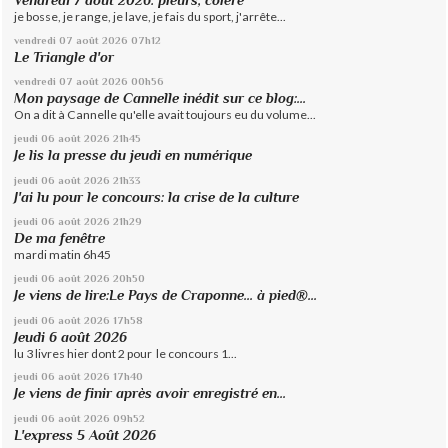
Vendredi 7 août 2026: pleurs, colère
je bosse, je range, je lave, je fais du sport, j'arrête...
vendredi 07
août 2026
07h12
Le Triangle d'or
vendredi 07
août 2026
00h56
Mon paysage de Cannelle inédit sur ce blog:...
On a dit à Cannelle qu'elle avait toujours eu du volume...
jeudi 06
août 2026
21h45
Je lis la presse du jeudi en numérique
jeudi 06
août 2026
21h33
J'ai lu pour le concours: la crise de la culture
jeudi 06
août 2026
21h29
De ma fenêtre
mardi matin 6h45
jeudi 06
août 2026
20h50
Je viens de lire:Le Pays de Craponne... à pied®...
jeudi 06
août 2026
17h58
Jeudi 6 août 2026
lu 3 livres hier dont 2 pour le concours 1...
jeudi 06
août 2026
17h40
Je viens de finir après avoir enregistré en...
jeudi 06
août 2026
09h52
L'express 5 Août 2026