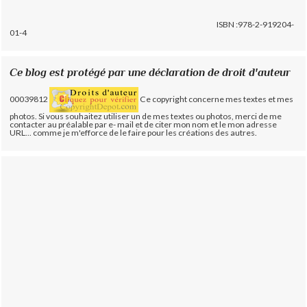
ISBN :978-2-919204-
01-4
Ce blog est protégé par une déclaration de droit d'auteur
00039812
Ce copyright concerne mes textes et mes
photos. Si vous souhaitez utiliser un de mes textes ou photos, merci de me
contacter au préalable par e- mail et de citer mon nom et le mon adresse
URL... comme je m'efforce de le faire pour les créations des autres.