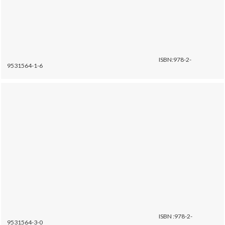
ISBN:978-2-
9531564-1-6
ISBN :978-2-
9531564-3-0