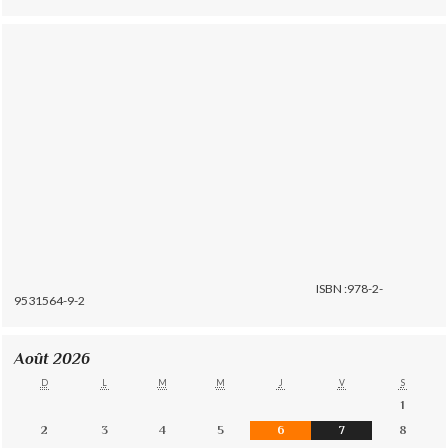
ISBN :978-2-
9531564-9-2
Août 2026
D
L
M
M
J
V
S
1
2
3
4
5
6
7
8