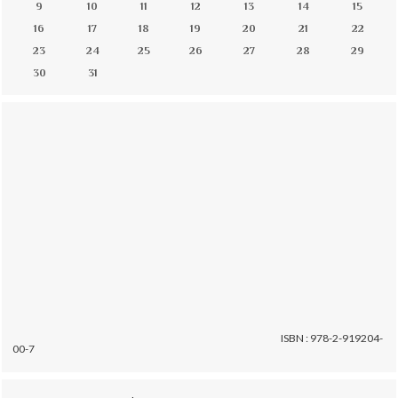
9
10
11
12
13
14
15
16
17
18
19
20
21
22
23
24
25
26
27
28
29
30
31
ISBN : 978-2-919204-
00-7