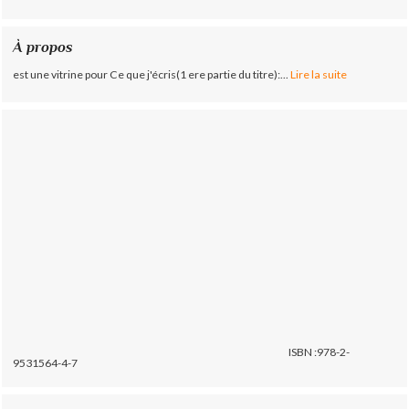
À propos
est une vitrine pour Ce que j'écris(1 ere partie du titre):...
Lire la suite
ISBN :978-2-
9531564-4-7