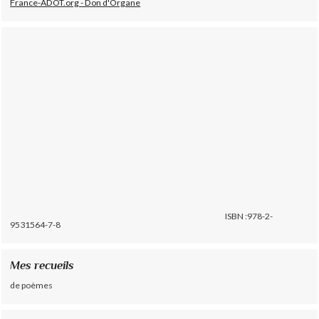
France-ADOT.org - Don d'Organe
ISBN :978-2-
9531564-7-8
Mes recueils
de poèmes