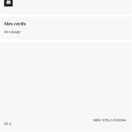
Mes récits
de voyage
ISBN :978-2-919204-
05-2