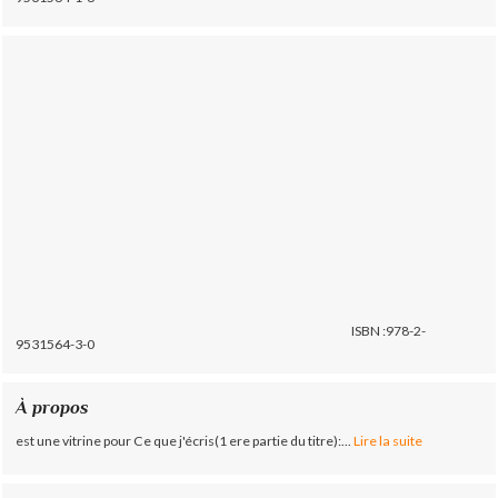
ISBN :978-2-
9531564-3-0
À propos
est une vitrine pour Ce que j'écris(1 ere partie du titre):...
Lire la suite