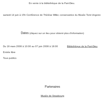
En vente à la bibliothèque de la Part-Dieu.
samedi 14 juin à 15h Conférence de Thérèse Willer, conservatrice du Musée Tomi Ungerer.
Dates
(cliquez sur un lieu pour obtenir plus d'information)
Du
18 mars 2008
à
10:00
au
07 juin 2008
à
18:00
Bibliothèque de la Part-Dieu
Entrée libre
Tous publics
Partenaires
Musée de Strasbourg