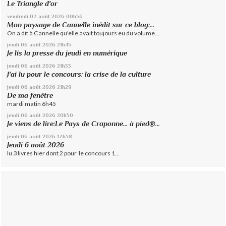
Le Triangle d'or
vendredi 07
août 2026
00h56
Mon paysage de Cannelle inédit sur ce blog:...
On a dit à Cannelle qu'elle avait toujours eu du volume...
jeudi 06
août 2026
21h45
Je lis la presse du jeudi en numérique
jeudi 06
août 2026
21h33
J'ai lu pour le concours: la crise de la culture
jeudi 06
août 2026
21h29
De ma fenêtre
mardi matin 6h45
jeudi 06
août 2026
20h50
Je viens de lire:Le Pays de Craponne... à pied®...
jeudi 06
août 2026
17h58
Jeudi 6 août 2026
lu 3 livres hier dont 2 pour le concours 1...