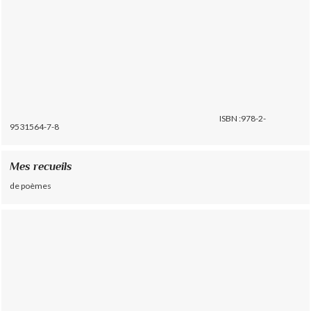
ISBN :978-2-
9531564-7-8
Mes recueils
de poèmes