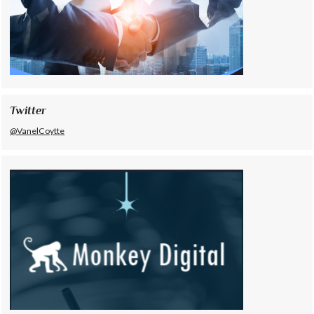
Twitter
@VanelCoytte