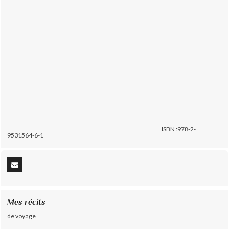
ISBN :978-2-
9531564-6-1
Mes récits
de voyage