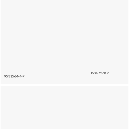
ISBN :978-2-
9531564-4-7