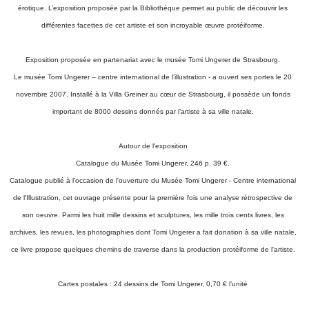
érotique. L’exposition proposée par la Bibliothèque permet au public de découvrir les
différentes facettes de cet artiste et son incroyable œuvre protéiforme.
Exposition proposée en partenariat avec le musée Tomi Ungerer de Strasbourg.
Le musée Tomi Ungerer – centre international de l’illustration - a ouvert ses portes le 20
novembre 2007. Installé à la Villa Greiner au cœur de Strasbourg, il possède un fonds
important de 8000 dessins donnés par l’artiste à sa ville natale.
Autour de l'exposition
Catalogue du Musée Tomi Ungerer, 246 p. 39 €.
Catalogue publié à l'occasion de l'ouverture du Musée Tomi Ungerer - Centre international
de l'Illustration, cet ouvrage présente pour la première fois une analyse rétrospective de
son oeuvre. Parmi les huit mille dessins et sculptures, les mille trois cents livres, les
archives, les revues, les photographies dont Tomi Ungerer a fait donation à sa ville natale,
ce livre propose quelques chemins de traverse dans la production protéiforme de l'artiste.
Cartes postales : 24 dessins de Tomi Ungerer, 0,70 € l’unité