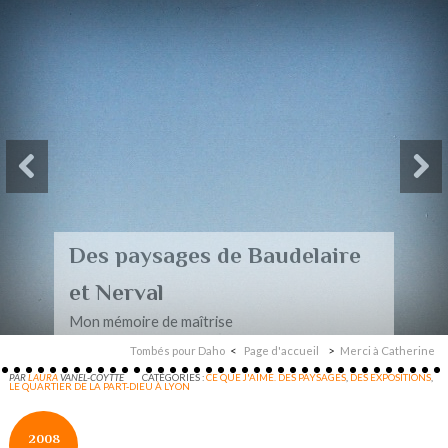
Des paysages de Baudelaire
et Nerval
Mon mémoire de maîtrise
Tombés pour Daho
Page d'accueil
Merci à Catherine
PAR
LAURA
VANEL-COYTTE
CATÉGORIES :
CE QUE J'AIME. DES PAYSAGES
,
DES EXPOSITIONS
,
LE QUARTIER DE LA PART-DIEU À LYON
2008