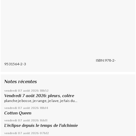
ISBN:978-2-
9531564-2-3
Notes récentes
vendredi 07
août 2026
18h52
Vendredi 7 août 2026: pleurs, colère
planche je bosse, je range, je lave, je fais du...
vendredi 07
août 2026
18h14
Cotton Queen
vendredi 07
août 2026
16h11
L'éclipse depuis le temps de l'alchimie
vendredi 07
août 2026
07h12