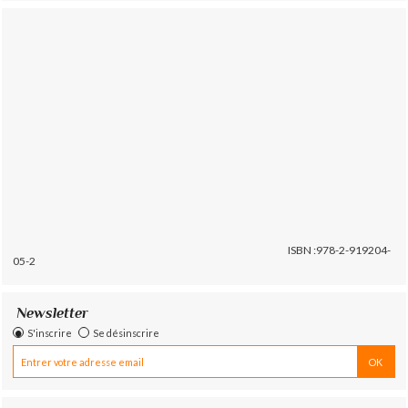
ISBN :978-2-919204-
05-2
Newsletter
S'inscrire
Se désinscrire