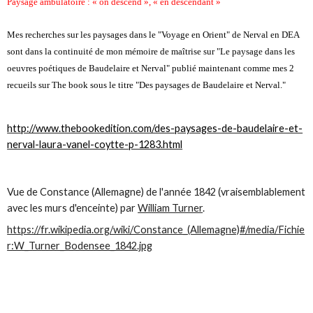
Paysage ambulatoire : « on descend », « en descendant »
Mes recherches sur les paysages dans le "Voyage en Orient" de Nerval en DEA
sont dans la continuité de mon mémoire de maîtrise sur "Le paysage dans les
oeuvres poétiques de Baudelaire et Nerval" publié maintenant comme mes 2
recueils sur The book sous le titre "Des paysages de Baudelaire et Nerval."
http://www.thebookedition.com/des-paysages-de-baudelaire-et-
nerval-laura-vanel-coytte-p-1283.html
Vue de Constance (Allemagne) de l'année 1842 (vraisemblablement
avec les murs d'enceinte) par
William Turner
.
https://fr.wikipedia.org/wiki/Constance_(Allemagne)#/media/Fichie
r:W_Turner_Bodensee_1842.jpg