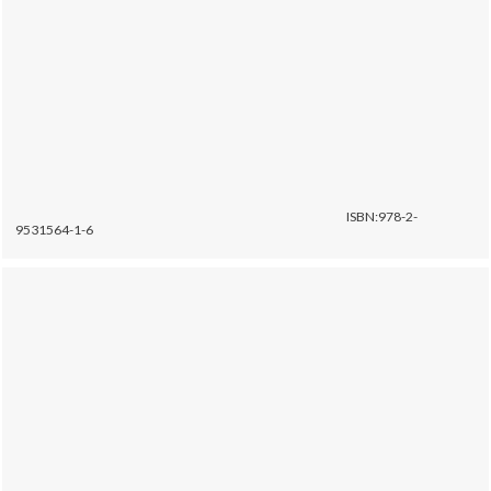
ISBN:978-2-
9531564-1-6