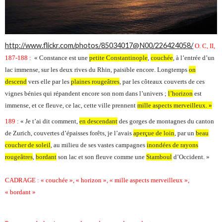
http://www.flickr.com/photos/85034017@N00/226424058/
O. C, II,
187-188 :
« Constance est une
petite Constantinople
,
couchée
, à l’entrée d’un
lac immense, sur les deux rives du Rhin, paisible encore. Longtemps
on
descend
vers elle par les
plaines rougeâtres
, par les côteaux couverts de ces
vignes bénies qui répandent encore son nom dans l’univers ;
l’horizon
est
immense, et ce fleuve, ce lac, cette ville prennent
mille aspects merveilleux. »
189 :
« Je t’ai dit comment,
en descendant
des gorges de montagnes du canton
de Zurich, couvertes d’épaisses forêts, je l’avais
aperçue de loin
, par un
beau
coucher de soleil
, au milieu de ses vastes campagnes
inondées de rayons
rougeâtres
,
bordant
son lac et son fleuve comme une
Stamboul
d’Occident. »
CADRAGE : « couchée », « horizon », « mille aspects merveilleux »,
« bordant »