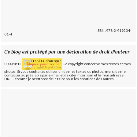
ISBN :978-2-919204-
01-4
Ce blog est protégé par une déclaration de droit d'auteur
00039812
Ce copyright concerne mes textes et mes
photos. Si vous souhaitez utiliser un de mes textes ou photos, merci de me
contacter au préalable par e- mail et de citer mon nom et le mon adresse
URL... comme je m'efforce de le faire pour les créations des autres.