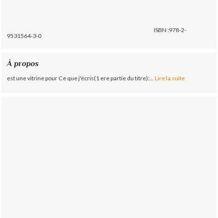
ISBN :978-2-
9531564-3-0
À propos
est une vitrine pour Ce que j'écris(1 ere partie du titre):...
Lire la suite