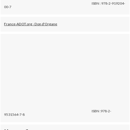
ISBN : 978-2-919204-
00-7
France-ADOT.org - Don d'Organe
ISBN :978-2-
9531564-7-8