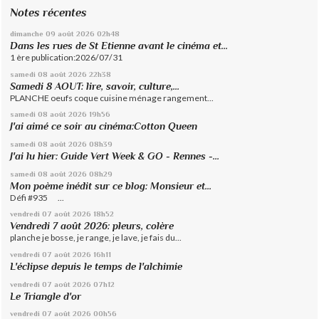
Notes récentes
dimanche 09
août 2026
02h48
Dans les rues de St Etienne avant le cinéma et...
1 ère publication:2026/07/31
samedi 08
août 2026
22h38
Samedi 8 AOUT: lire, savoir, culture,...
PLANCHE oeufs coque cuisine ménage rangement...
samedi 08
août 2026
19h56
J'ai aimé ce soir au cinéma:Cotton Queen
samedi 08
août 2026
08h39
J'ai lu hier: Guide Vert Week & GO - Rennes -...
samedi 08
août 2026
08h29
Mon poème inédit sur ce blog: Monsieur et...
Défi #935 ...
vendredi 07
août 2026
18h52
Vendredi 7 août 2026: pleurs, colère
planche je bosse, je range, je lave, je fais du...
vendredi 07
août 2026
16h11
L'éclipse depuis le temps de l'alchimie
vendredi 07
août 2026
07h12
Le Triangle d'or
vendredi 07
août 2026
00h56