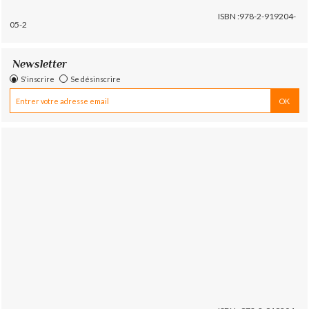
ISBN :978-2-919204-
05-2
Newsletter
S'inscrire
Se désinscrire