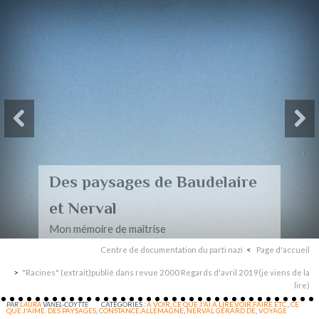
Des paysages de Baudelaire
et Nerval
Mon mémoire de maîtrise
Centre de documentation du parti nazi
Page d'accueil
"Racines" (extrait)publié dans revue 2000 Regards d'avril 2019(je viens de la
lire)
PAR
LAURA
VANEL-COYTTE
CATÉGORIES :
A VOIR
,
CE QUE J'AI A LIRE,VOIR,FAIRE ETC.
,
CE
QUE J'AIME. DES PAYSAGES
,
CONSTANCE,ALLEMAGNE
,
NERVAL GÉRARD DE
,
VOYAGE