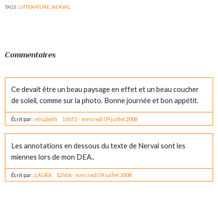
TAGS :
LITTÉRATURE
,
NERVAL
Commentaires
Ce devait être un beau paysage en effet et un beau coucher
de soleil, comme sur la photo. Bonne journée et bon appétit.
Écrit par :
elisabeth
11h51
-
mercredi 09
juillet 2008
Les annotations en dessous du texte de Nerval sont les
miennes lors de mon DEA..
Écrit par :
LAURA
12h06
-
mercredi 09
juillet 2008