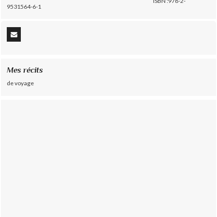
ISBN :978-2-
9531564-6-1
Mes récits
de voyage