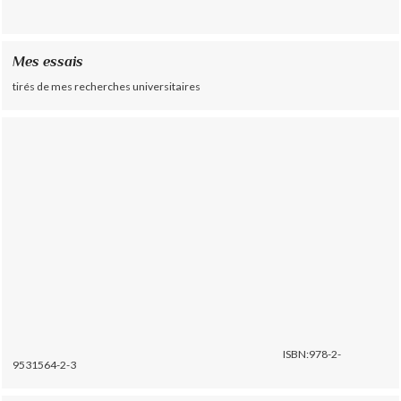
Mes essais
tirés de mes recherches universitaires
ISBN:978-2-
9531564-2-3